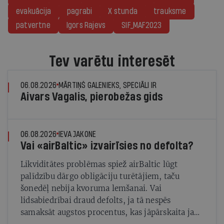
evakuācija
pagrabi
X stunda
trauksme
patvertne
Igors Rajevs
SIF_MAF2023
Tev varētu interesēt
06.08.2026
MĀRTIŅŠ GALENIEKS, SPECIĀLI IR
Aivars Vagalis, pierobežas gids
06.08.2026
IEVA JAKONE
Vai «airBaltic» izvairīsies no defolta?
Likviditātes problēmas spiež airBaltic lūgt
palīdzību dārgo obligāciju turētājiem, taču
šonedēļ nebija kvoruma lemšanai. Vai
lidsabiedrībai draud defolts, ja tā nespēs
samaksāt augstos procentus, kas jāpārskaita jau