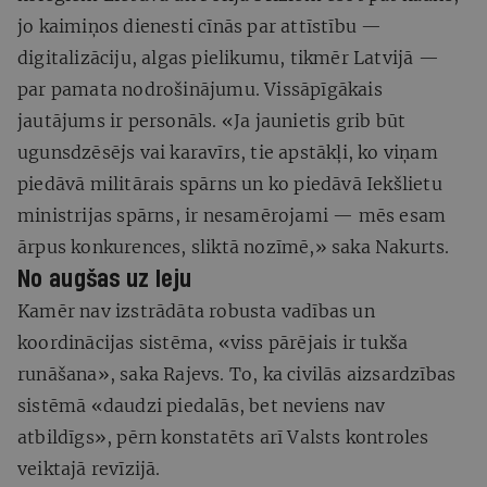
jo kaimiņos dienesti cīnās par attīstību —
digitalizāciju, algas pielikumu, tikmēr Latvijā —
par pamata nodrošinājumu. Vissāpīgākais
jautājums ir personāls. «Ja jaunietis grib būt
ugunsdzēsējs vai karavīrs, tie apstākļi, ko viņam
piedāvā militārais spārns un ko piedāvā Iekšlietu
ministrijas spārns, ir nesamērojami — mēs esam
ārpus konkurences, sliktā nozīmē,» saka Nakurts.
No augšas uz leju
Kamēr nav izstrādāta robusta vadības un
koordinācijas sistēma, «viss pārējais ir tukša
runāšana», saka Rajevs. To, ka civilās aizsardzības
sistēmā «daudzi piedalās, bet neviens nav
atbildīgs», pērn konstatēts arī Valsts kontroles
veiktajā revīzijā.