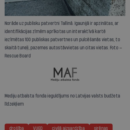
Norāde uz publisku patvertni Tallinā. Igaunijā ir apzinātas, ar
identifikācijas zīmēm aprīkotas un interaktīvā kartē
iezīmētas 100 publiskas patvertnes un pulcēšanās vietas, to
skaitā tuneļi, pazemes autostāvvietas un citas vietas. Foto —
Rescue Board
Mediju atbalsta fonda ieguldījums no Latvijas valsts budžeta
līdzekļiem
drošība
VUGD
civilā aizsardzība
sirēnas