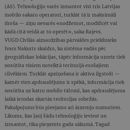
(AS). Tehnoloģiju varēs izmantot visi trīs Latvijas
mobilo sakaru operatori, turklāt tā ir maksimāli
droša — ziņu nevarēs «nodžemot, modificēt vai
kādā citā veidā ar to operēt», saka Rajevs.
VUGD Civilās aizsardzības pārvaldes priekšnieks
Ivars Nakurts skaidro, ka sistēma vadās pēc
ģeogrāfiskas lokācijas, tāpēc informācija uzreiz tiek
nosūtīta visiem noteiktā teritorijā esošajiem
cilvēkiem. Turklāt apziņošana ir aktīva ilgstoši —
kamēr vien apdraudējums ir spēkā, informācija tiek
nosūtīta uz katru mobilo tālruni, kas apdraudējuma
laikā ierodas skartās teritorijas robežās.
Pakalpojums būs pieejams arī ārzemju numuriem.
Likums, kas ļauj šādu tehnoloģiju ieviest un
izmantot, tika pieņemts gada sākumā. Tagad