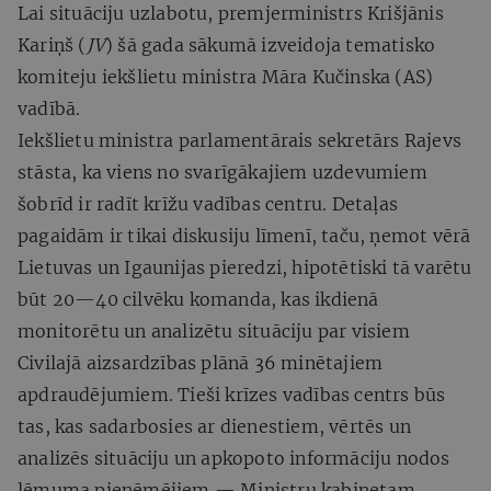
Lai situāciju uzlabotu, premjerministrs Krišjānis
Kariņš (
JV
) šā gada sākumā izveidoja tematisko
komiteju iekšlietu ministra Māra Kučinska (AS)
vadībā.
Iekšlietu ministra parlamentārais sekretārs Rajevs
stāsta, ka viens no svarīgākajiem uzdevumiem
šobrīd ir radīt krīžu vadības centru. Detaļas
pagaidām ir tikai diskusiju līmenī, taču, ņemot vērā
Lietuvas un Igaunijas pieredzi, hipotētiski tā varētu
būt 20—40 cilvēku komanda, kas ikdienā
monitorētu un analizētu situāciju par visiem
Civilajā aizsardzības plānā 36 minētajiem
apdraudējumiem. Tieši krīzes vadības centrs būs
tas, kas sadarbosies ar dienestiem, vērtēs un
analizēs situāciju un apkopoto informāciju nodos
lēmuma pieņēmējiem — Ministru kabinetam.