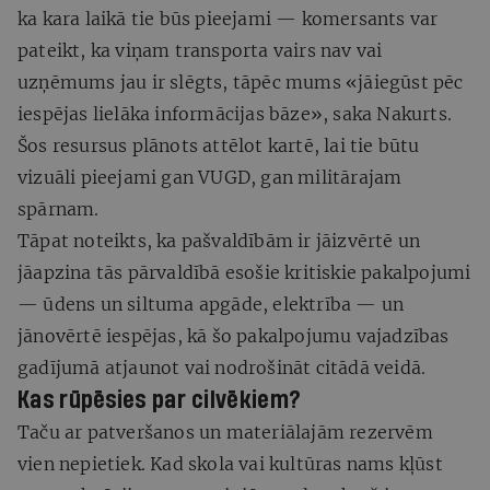
ka kara laikā tie būs pieejami — komersants var
pateikt, ka viņam transporta vairs nav vai
uzņēmums jau ir slēgts, tāpēc mums «jāiegūst pēc
iespējas lielāka informācijas bāze», saka Nakurts.
Šos resursus plānots attēlot kartē, lai tie būtu
vizuāli pieejami gan VUGD, gan militārajam
spārnam.
Tāpat noteikts, ka pašvaldībām ir jāizvērtē un
jāapzina tās pārvaldībā esošie kritiskie pakalpojumi
— ūdens un siltuma apgāde, elektrība — un
jānovērtē iespējas, kā šo pakalpojumu vajadzības
gadījumā atjaunot vai nodrošināt citādā veidā.
Kas rūpēsies par cilvēkiem?
Taču ar patveršanos un materiālajām rezervēm
vien nepietiek. Kad skola vai kultūras nams kļūst