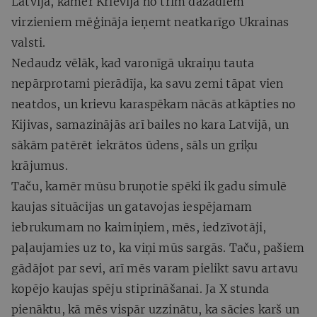
Latvijā, kamēr Krievija no trim dažādiem
virzieniem mēģināja ieņemt neatkarīgo Ukrainas
valsti.
Nedaudz vēlāk, kad varonīgā ukraiņu tauta
nepārprotami pierādīja, ka savu zemi tāpat vien
neatdos, un krievu karaspēkam nācās atkāpties no
Kijivas, samazinājās arī bailes no kara Latvijā, un
sākām patērēt iekrātos ūdens, sāls un griķu
krājumus.
Taču, kamēr mūsu bruņotie spēki ik gadu simulē
kaujas situācijas un gatavojas iespējamam
iebrukumam no kaimiņiem, mēs, iedzīvotāji,
paļaujamies uz to, ka viņi mūs sargās. Taču, pašiem
gādājot par sevi, arī mēs varam pielikt savu artavu
kopējo kaujas spēju stiprināšanai. Ja X stunda
pienāktu, kā mēs vispār uzzinātu, ka sācies karš un