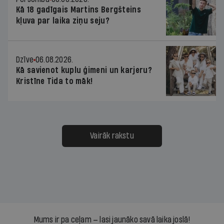
Kā 18 gadīgais Martins Bergšteins
kļuva par laika ziņu seju?
Dzīve
06.08.2026.
Kā savienot kuplu ģimeni un karjeru?
Kristīne Tida to māk!
Vairāk rakstu
Mums ir pa ceļam — lasi jaunāko savā laika joslā!