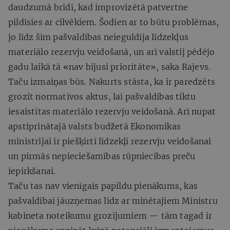
daudzumā brīdī, kad improvizētā patvertne
pildīsies ar cilvēkiem. Šodien ar to būtu problēmas,
jo līdz šim pašvaldības neieguldīja līdzekļus
materiālo rezervju veidošanā, un arī valstij pēdējo
gadu laikā tā «nav bijusi prioritāte», saka Rajevs.
Taču izmaiņas būs. Nakurts stāsta, ka ir paredzēts
grozīt normatīvos aktus, lai pašvaldības tiktu
iesaistītas materiālo rezervju veidošanā. Arī nupat
apstiprinātajā valsts budžetā Ekonomikas
ministrijai ir piešķirti līdzekļi rezervju veidošanai
un pirmās nepieciešamības rūpniecības preču
iepirkšanai.
Taču tas nav vienīgais papildu pienākums, kas
pašvaldībai jāuzņemas līdz ar minētajiem Ministru
kabineta noteikumu grozījumiem — tām tagad ir