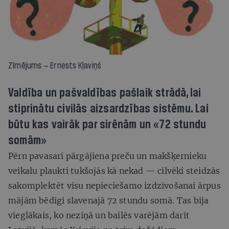
Zīmējums — Ernests Kļaviņš
Valdība un pašvaldības pašlaik strādā, lai
stiprinātu civilās aizsardzības sistēmu. Lai
būtu kas vairāk par sirēnām un «72 stundu
somām»
Pērn pavasarī pārgājiena preču un makšķernieku
veikalu plaukti tukšojās kā nekad — cilvēki steidzās
sakomplektēt visu nepieciešamo izdzīvošanai ārpus
mājām bēdīgi slavenajā 72 stundu somā. Tas bija
vieglākais, ko neziņā un bailēs varējām darīt