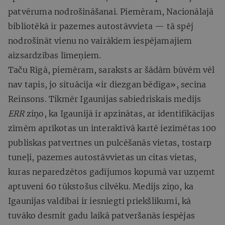
patvēruma nodrošināšanai. Piemēram, Nacionālajā
bibliotēkā ir pazemes autostāvvieta — tā spēj
nodrošināt vienu no vairākiem iespējamajiem
aizsardzības līmeņiem.
Taču Rīgā, piemēram, saraksts ar šādām būvēm vēl
nav tapis, jo situācija «ir diezgan bēdīga», secina
Reinsons. Tikmēr Igaunijas sabiedriskais medijs
ERR
ziņo, ka Igaunijā ir apzinātas, ar identifikācijas
zīmēm aprīkotas un interaktīvā kartē iezīmētas 100
publiskas patvertnes un pulcēšanās vietas, tostarp
tuneļi, pazemes autostāvvietas un citas vietas,
kuras neparedzētos gadījumos kopumā var uzņemt
aptuveni 60 tūkstošus cilvēku. Medijs ziņo, ka
Igaunijas valdībai ir iesniegti priekšlikumi, kā
tuvāko desmit gadu laikā patveršanās iespējas