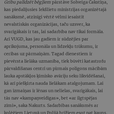
Gribu palīdzēt bēgļiem
pārstāve Solveiga Čakstiņa,
kas piedalījusies Iekšlietu ministrijas organizētajā
sanāksmē, atzinīgi vērtē vēlmi iesaistīt
nevalstiskās organizācijas, taču uzsver, ka
svarīgākais ir tas, lai sadarbība nav tikai formāla.
Arī VUGD, kas jau gadiem ir sūdzējies par
aprīkojuma, personāla un līdzekļu trūkumu, ir
cerības uz pārmaiņām. Tagad dienestiem ir
pievērsta lielāka uzmanība, tiek būvēti katastrofu
pārvaldīšanas centri un pirmais poligons mācībām
lauka apstākļos ķīmisko avāriju seku likvidēšanai,
kā arī piešķirta nauda lielākam atalgojumam. Lai
gan izmaiņas ir lēnas un nelielas, svarīgākais, lai
tās nav «kampaņveidīgas», bet «ar ilgtspējas
zīmi», saka Nakurts. Sadarbības sanāksmēs ar
kolēģiem Lietuvā un Polijā brīžiem esot pat kauns,