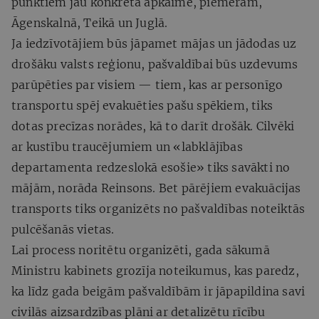
punktiem jau konkrētā apkaimē, piemēram,
Āgenskalnā, Teikā un Juglā.
Ja iedzīvotājiem būs jāpamet mājas un jādodas uz
drošāku valsts reģionu, pašvaldībai būs uzdevums
parūpēties par visiem — tiem, kas ar personīgo
transportu spēj evakuēties pašu spēkiem, tiks
dotas precīzas norādes, kā to darīt drošāk. Cilvēki
ar kustību traucējumiem un «labklājības
departamenta redzeslokā esošie» tiks savākti no
mājām, norāda Reinsons. Bet pārējiem evakuācijas
transports tiks organizēts no pašvaldības noteiktās
pulcēšanās vietas.
Lai process noritētu organizēti, gada sākumā
Ministru kabinets grozīja noteikumus, kas paredz,
ka līdz gada beigām pašvaldībām ir jāpapildina savi
civilās aizsardzības plāni ar detalizētu rīcību