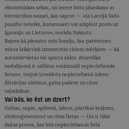
ekonomiskas sekas, un iecere būtu jāsaskaņo ar
būvniecības nozari, kas saprot — «ja Latvijā šādu
prasību noteiks, komersanti var aizplūst prom uz
Igauniju uz Lietuvu», norāda Nakurts.
Rajevs kā piemēru min Somiju, kur patvertnes
miera laikā tiek izmantotas citiem mērķiem — kā
autostāvvietas vai sporta zāles. Atsevišķā
nodalījumā ir saliktas «minimāli nepieciešamās
lietas», turpat izveidota nepieciešamā ūdens
filtrācijas sistēma, gaisa padeve un citas
vajadzības.
Vai būs, ko ēst un dzert?
Gultas, segas, spilveni, ūdens, pārtikas krājumi,
elektroģeneratori un citas lietas — tās ir tikai
dažas preces, kas būs nepieciešamas lielā