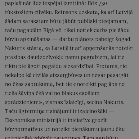
paplašināt līdz iespējai izmitināt līdz 730
tūkstošiem cilvēku. Reinsons uzskata, ka arī Latvijā
šādam sarakstam būtu jābūt publiski pieejamam,
taču pagaidām Rīgā vēl tikai notiek darbs pie šādu
būvju apzināšanas — darbu plānots pabeigt šogad.
Nakurts stāsta, ka Latvijā ir arī apņemšanās noteikt
prasības daudzdzīvokļu namu pagrabiem, lai tie
tiktu pielāgoti pagaidu aizsardzībai. Protams, tie
nekalpo kā civilās aizsargbūves un nevar pasargāt
no ēkas sabrukuma, bet tie «noteikti paglābs no
tieša šāviņa ēkā vai no blakus esošiem
sprādzieniem», vismaz īslaicīgi, secina Nakurts.
Taču ilgtermiņa risinājumi ir izaicinošāki —
Ekonomikas ministrijā ir iniciatīva grozīt
būvnormatīvus un noteikt pienākumu jaunu ēku
celtniecībā izbūvēt patvertnes. Tam gan būtu