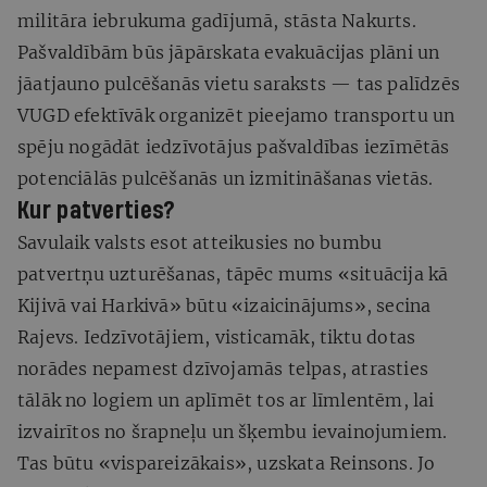
militāra iebrukuma gadījumā, stāsta Nakurts.
Pašvaldībām būs jāpārskata evakuācijas plāni un
jāatjauno pulcēšanās vietu saraksts — tas palīdzēs
VUGD efektīvāk organizēt pieejamo transportu un
spēju nogādāt iedzīvotājus pašvaldības iezīmētās
potenciālās pulcēšanās un izmitināšanas vietās.
Kur patverties?
Savulaik valsts esot atteikusies no bumbu
patvertņu uzturēšanas, tāpēc mums «situācija kā
Kijivā vai Harkivā» būtu «izaicinājums», secina
Rajevs. Iedzīvotājiem, visticamāk, tiktu dotas
norādes nepamest dzīvojamās telpas, atrasties
tālāk no logiem un aplīmēt tos ar līmlentēm, lai
izvairītos no šrapneļu un šķembu ievainojumiem.
Tas būtu «vispareizākais», uzskata Reinsons. Jo