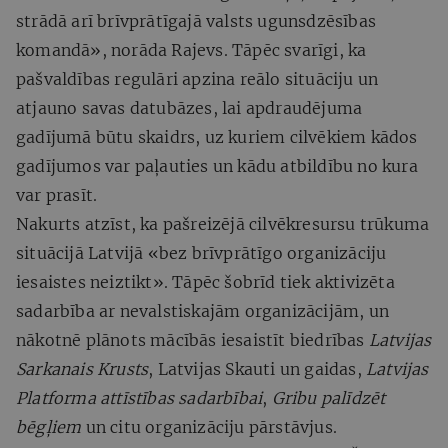
strādā arī brīvprātīgajā valsts ugunsdzēsības
komandā», norāda Rajevs. Tāpēc svarīgi, ka
pašvaldības regulāri apzina reālo situāciju un
atjauno savas datubāzes, lai apdraudējuma
gadījumā būtu skaidrs, uz kuriem cilvēkiem kādos
gadījumos var paļauties un kādu atbildību no kura
var prasīt.
Nakurts atzīst, ka pašreizējā cilvēkresursu trūkuma
situācijā Latvijā «bez brīvprātīgo organizāciju
iesaistes neiztikt». Tāpēc šobrīd tiek aktivizēta
sadarbība ar nevalstiskajām organizācijām, un
nākotnē plānots mācībās iesaistīt biedrības
Latvijas
Sarkanais Krusts
, Latvijas Skauti un gaidas,
Latvijas
Platforma attīstības sadarbībai
,
Gribu palīdzēt
bēgļiem
un citu organizāciju pārstāvjus.