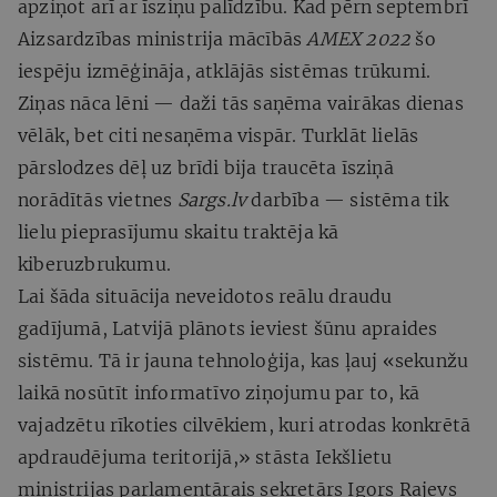
apziņot arī ar īsziņu palīdzību. Kad pērn septembrī
Aizsardzības ministrija mācībās
AMEX 2022
šo
iespēju izmēģināja, atklājās sistēmas trūkumi.
Ziņas nāca lēni — daži tās saņēma vairākas dienas
vēlāk, bet citi nesaņēma vispār. Turklāt lielās
pārslodzes dēļ uz brīdi bija traucēta īsziņā
norādītās vietnes
Sargs.lv
darbība — sistēma tik
lielu pieprasījumu skaitu traktēja kā
kiberuzbrukumu.
Lai šāda situācija neveidotos reālu draudu
gadījumā, Latvijā plānots ieviest šūnu apraides
sistēmu. Tā ir jauna tehnoloģija, kas ļauj «sekunžu
laikā nosūtīt informatīvo ziņojumu par to, kā
vajadzētu rīkoties cilvēkiem, kuri atrodas konkrētā
apdraudējuma teritorijā,» stāsta Iekšlietu
ministrijas parlamentārais sekretārs Igors Rajevs