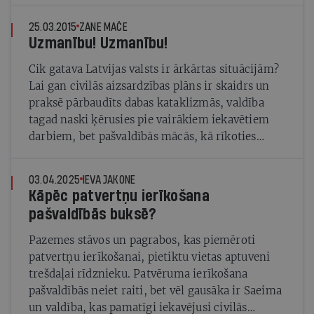
trīs dienas pirms nākamās sapulces augusta
vidū?
25.03.2015
ZANE MAČE
Uzmanību! Uzmanību!
Cik gatava Latvijas valsts ir ārkārtas situācijām?
Lai gan civilās aizsardzības plāns ir skaidrs un
praksē pārbaudīts dabas kataklizmās, valdība
tagad naski ķērusies pie vairākiem iekavētiem
darbiem, bet pašvaldībās mācās, kā rīkoties
valsts apdraudējuma gadījumā
03.04.2025
IEVA JAKONE
Kāpēc patvertņu ierīkošana
pašvaldībās buksē?
Pazemes stāvos un pagrabos, kas piemēroti
patvertņu ierīkošanai, pietiktu vietas aptuveni
trešdaļai rīdznieku. Patvēruma ierīkošana
pašvaldībās neiet raiti, bet vēl gausāka ir Saeima
un valdība, kas pamatīgi iekavējusi civilās