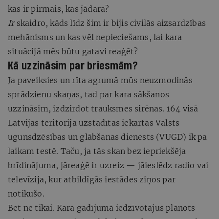
kas ir pirmais, kas jādara?
Ir
skaidro, kāds līdz šim ir bijis civilās aizsardzības
mehānisms un kas vēl nepieciešams, lai kara
situācijā mēs būtu gatavi reaģēt?
Kā uzzināsim par briesmām?
Ja paveiksies un rīta agrumā mūs neuzmodinās
sprādzienu skaņas, tad par kara sākšanos
uzzināsim, izdzirdot trauksmes sirēnas. 164 visā
Latvijas teritorijā uzstādītās iekārtas Valsts
ugunsdzēsības un glābšanas dienests (VUGD) ik pa
laikam testē. Taču, ja tās skan bez iepriekšēja
brīdinājuma, jāreaģē ir uzreiz — jāieslēdz radio vai
televīzija, kur atbildīgās iestādes ziņos par
notikušo.
Bet ne tikai. Kara gadījumā iedzīvotājus plānots