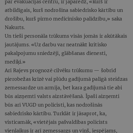
par evakuācijas centru, ir jāparedz, «kurš ir
atbildīgais, kurš nodrošina sabiedrisko kārtību un
drošību, kurš pirmo medicīnisko palīdzību,» saka
Nakurts.
Un tieši personāla trūkums visās jomās ir akūtākais
jautājums. «Uz darbu var neatnākt kritisko
pakalpojumu sniedzēji, glābšanas dienesti,
mediķi.»
Arī Rajevs prognozē cilvēku trūkumu — šobrīd
pierobežas krīzē vai plūdu gadījumā palīgā steidzas
zemessardze un armija, bet kara gadījumā tie abi
būs aizņemti valsts aizstāvēšanā. Īpaši aizņemti
būs arī VUGD un policisti, kas nodrošinās
sabiedrisko kārtību. Turklāt ir jāsaprot, ka,
visticamāk, «vietējais pašvaldības policists
vienlaikus ir arī zemessargs un viņš, iespējams,