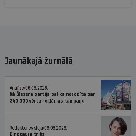
aizsardzības darbus. Cik gatavi esam krīzei?
Jaunākajā žurnālā
Analīze
06.08.2026.
Kā Šlesera partija palika nesodīta par
340 000 vērtu reklāmas kampaņu
Redaktores sleja
06.08.2026.
Dinozaura triks