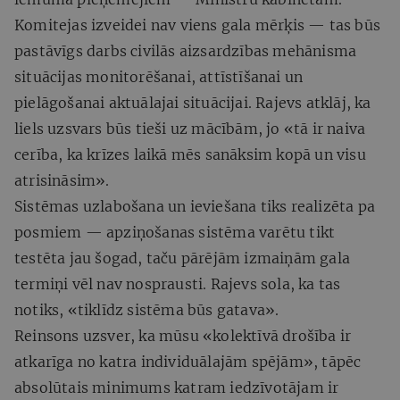
Komitejas izveidei nav viens gala mērķis — tas būs
pastāvīgs darbs civilās aizsardzības mehānisma
situācijas monitorēšanai, attīstīšanai un
pielāgošanai aktuālajai situācijai. Rajevs atklāj, ka
liels uzsvars būs tieši uz mācībām, jo «tā ir naiva
cerība, ka krīzes laikā mēs sanāksim kopā un visu
atrisināsim».
Sistēmas uzlabošana un ieviešana tiks realizēta pa
posmiem — apziņošanas sistēma varētu tikt
testēta jau šogad, taču pārējām izmaiņām gala
termiņi vēl nav nosprausti. Rajevs sola, ka tas
notiks, «tiklīdz sistēma būs gatava».
Reinsons uzsver, ka mūsu «kolektīvā drošība ir
atkarīga no katra individuālajām spējām», tāpēc
absolūtais minimums katram iedzīvotājam ir