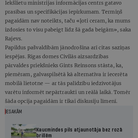
Iekšlietu ministrijas informācijas centrs gatavo
prasības un specifikācijas iepirkumam. Termiņš
pagaidām nav noteikts, taču «ļoti ceram, ka mums
izdosies to visu pabeigt līdz šā gada beigām», saka
Rajevs.
Papildus pašvaldībām jānodrošina arī citas saziņas
iespējas. Rīgas domes Civilās aizsardzības
pārvaldes priekšnieks Gints Reinsons stāsta, ka,
piemēram, galvaspilsētā kā alternatīva ir iecerēta
mobilā lietotne — ar tās palīdzību iedzīvotājus
varētu informēt nepārtraukti un reālā laikā. Tomēr
šāda opcija pagaidām ir tikai diskusiju līmenī.
IESAKĀM
Kaucmindes pils atjaunotāja bez rozā
brillēm