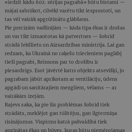
«iedzīt kādu 602. sērijas pagrabā» būtu bīstami —
mājai sabrūkot, cilvēki varētu tikt iesprostoti, un
tas vēl vairāk apgrūtinātu glābšanu.
Pie precīzām vadlīnijām — kāda tipa ēkas ir drošas
un var tikt izmantotas kā patvertnes — šobrīd
strādā Iekšlietu un Aizsardzības ministrija. Lai gan
redzam, ka Ukrainā no raķešu triecieniem paglābj
tieši pagrabi, Reinsons par to drošību ir
piesardzīgs. Esot jāvērtē katrs objekts atsevišķi, jo
pagrabam jābūt aprīkotam ar ventilāciju, ūdens
apgādi un sanitārajiem mezgliem, vēlams — ar
vairākām izejām.
Rajevs saka, ka pie šīs problēmas šobrīd tiek
strādāts, meklējot gan tūlītējus, gan ilgtermiņa
risinājumus. Vispirms katrā pašvaldībā tiek
apzinātas ēkas un būves, kuras būtu piemērojamas