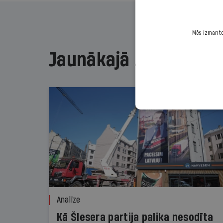
Mēs izmantoj
Jaunākajā žurnālā
Analīze
Kā Šlesera partija palika nesodīta