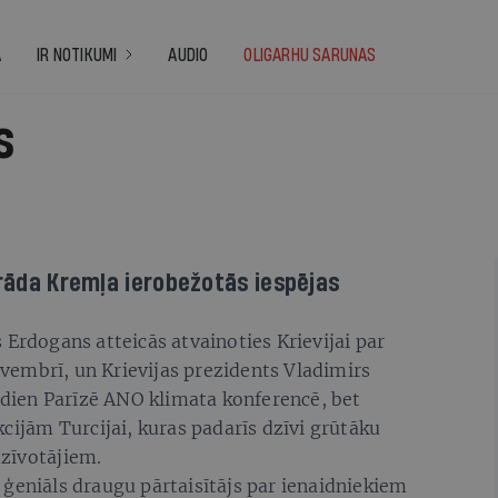
A
IR NOTIKUMI
AUDIO
OLIGARHU SARUNAS
s
parāda Kremļa ierobežotās iespējas
 Erdogans atteicās atvainoties Krievijai par
embrī, un Krievijas prezidents Vladimirs
rmdien Parīzē ANO klimata konferencē, bet
kcijām Turcijai, kuras padarīs dzīvi grūtāku
zīvotājiem.
ir ģeniāls draugu pārtaisītājs par ienaidniekiem