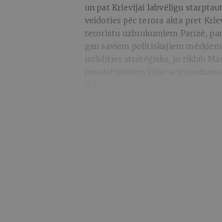
un pat Krievijai labvēlīgu starpta
veidoties pēc terora akta pret Kri
teroristu uzbrukumiem Parīzē, pama
gan saviem politiskajiem mērķiem.
izrādīties stratēģisks, jo tiklab M
pavalstniekiem kļūst acīmredzama 
lielvaras «atgriešanos».