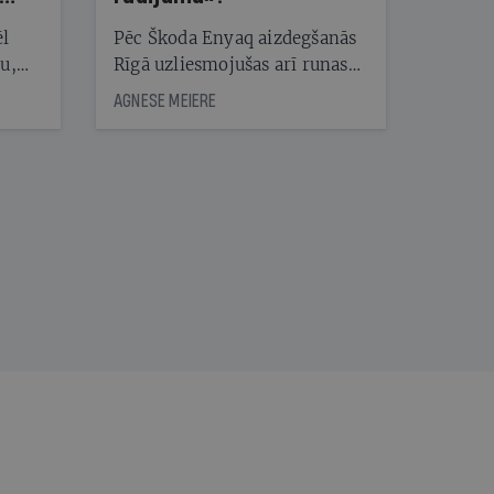
ēl
Pēc Škoda Enyaq aizdegšanās
ju,
Rīgā uzliesmojušas arī runas
icas
par elektroauto drošību.
AGNESE MEIERE
tītāju
Eksperts Kārlis Mendziņš
tēm
skaidro, kāpēc šis gadījums ir
īpašs un no kā jāuzmanās
patiesībā
nāt
kad
v