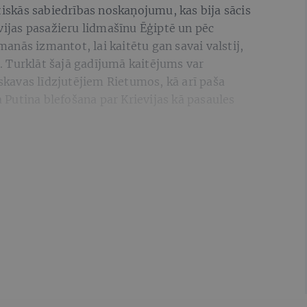
utiskās sabiedrības noskaņojumu, kas bija sācis
evijas pasažieru lidmašīnu Ēģiptē un pēc
nās izmantot, lai kaitētu gan savai valstij,
 Turklāt šajā gadījumā kaitējums var
askavas līdzjutējiem Rietumos, kā arī paša
Putina blefošana par Krievijas kā pasaules