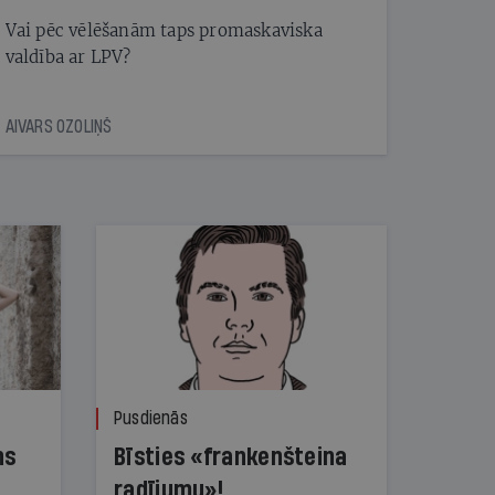
Vai pēc vēlēšanām taps promaskaviska
valdība ar LPV?
AIVARS OZOLIŅŠ
Pusdienās
ns
Bīsties «frankenšteina
radījumu»!