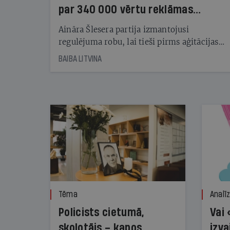
par 340 000 vērtu reklāmas
kampaņu
Aināra Šlesera partija izmantojusi
regulējuma robu, lai tieši pirms aģitācijas
starta izreklamētos par summu, kas
BAIBA LITVINA
pārsniedz trešdaļu no likumīgi atļautajiem
kampaņas tēriņiem. KNAB pārkāpumus
nekonstatē
Tēma
Analī
Policists cietumā,
Vai 
skolotājs – kapos.
izva