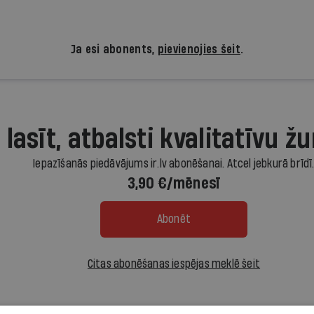
Ja esi abonents,
pievienojies šeit
.
 lasīt, atbalsti kvalitatīvu žu
Iepazīšanās piedāvājums ir.lv abonēšanai. Atcel jebkurā brīdī
3,90 €/mēnesī
Abonēt
Citas abonēšanas iespējas meklē šeit