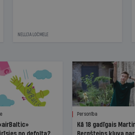
NELLIJA LOČMELE
ze
Personība
«airBaltic»
Kā 18 gadīgais Marti
irīsies no defolta?
Bergšteins kļuva par