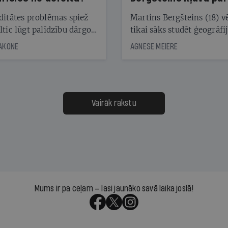
laika ziņu seju?
ditātes problēmas spiež
Martins Bergšteins (18) v
ltic lūgt palīdzību dārgo
tikai sāks studēt ģeogrāfi
āciju turētājiem, taču
bet viņa sacītajam jau uzt
JAKONE
AGNESE MEIERE
dēļ nebija kvoruma
tūkstošiem laika ziņu ska
nai. Vai lidsabiedrībai
Latvijā. Aiz dažām minū
 defolts, ja tā nespēs
televīzijas ēterā ir 11 gadi
ksāt augstos procentus,
uzcītīga darba, mammas
āpārskaita jau trīs dienas
atbalsts un drosme turpi
Vairāk rakstu
s nākamās sapulces
meteovērojumus arī tad, 
ta vidū?
šķiet, ka tie nevienam na
vajadzīgi
Mums ir pa ceļam — lasi jaunāko savā laika joslā!