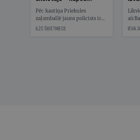
Reibuma cena Priekulē
Pēc kautiņa Priekules
Likvi
zaļumballē jauns policists ir
airBa
nonācis cietumā, bet
oblig
ILZE ŠĶIETNIECE
IEVA 
cienījams pedagogs — kapos.
šone
Tik traģiska ir izrādījusies
lemša
divu promiļu reibuma cena
draud
sama
kas j
pirm
augus