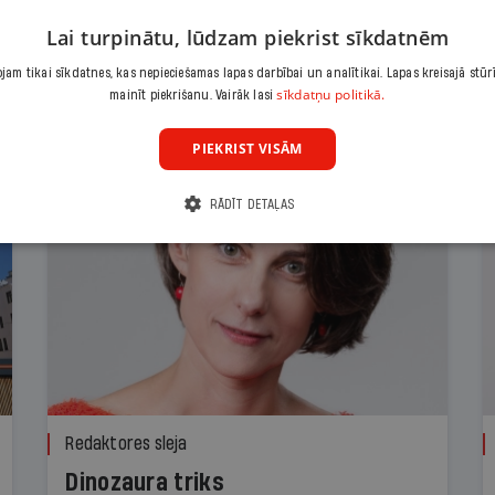
Lai turpinātu, lūdzam piekrist sīkdatnēm
am tikai sīkdatnes, kas nepieciešamas lapas darbībai un analītikai. Lapas kreisajā stūr
sīkdatņu politikā.
mainīt piekrišanu. Vairāk lasi
PIEKRIST VISĀM
RĀDĪT DETAĻAS
Redaktores sleja
Dinozaura triks