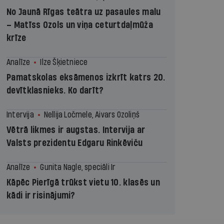
No Jaunā Rīgas teātra uz pasaules malu
– Matīss Ozols un viņa ceturtdaļmūža
krīze
Analīze
Ilze Šķietniece
Pamatskolas eksāmenos izkrīt katrs 20.
devītklasnieks. Ko darīt?
Intervija
Nellija Ločmele, Aivars Ozoliņš
Vētrā likmes ir augstas. Intervija ar
Valsts prezidentu Edgaru Rinkēviču
Analīze
Gunita Nagle, speciāli Ir
Kāpēc Pierīgā trūkst vietu 10. klasēs un
kādi ir risinājumi?