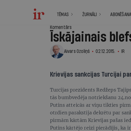
TĒMAS
ŽURNĀLI
ABONĒŠAN
Komentārs
Īskājainais blef
Aivars Ozoliņš
02.12.2015.
IR
Krievijas sankcijas Turcijai 
Turcijas prezidents Redžeps Tajips
tās bumbvedēja notriekšanu 24.nov
Putins atteicās ar viņu tikties pi
otrdien parakstīja dekrētu par san
pirmām kārtām Krievijas pašas ied
Putins kārtējo reizi pierādījis, ka 