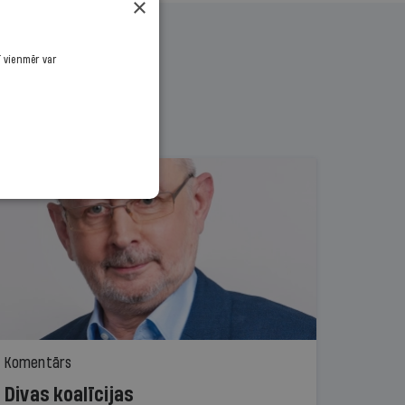
×
ī vienmēr var
Komentārs
Divas koalīcijas