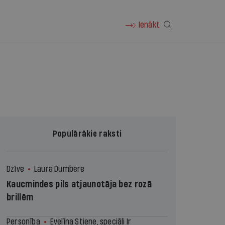
Ienākt
Populārākie raksti
Dzīve
Laura Dumbere
Kaucmindes pils atjaunotāja bez rozā
brillēm
Personība
Evelīna Stiene, speciāli Ir