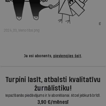
2024_03_Vienotiba.png
Ja esi abonents,
pievienojies šeit
.
Turpini lasīt, atbalsti kvalitatīvu
žurnālistiku!
Iepazīšanās piedāvājums ir.lv abonēšanai. Atcel jebkurā brīdī.
3,90 €/mēnesī