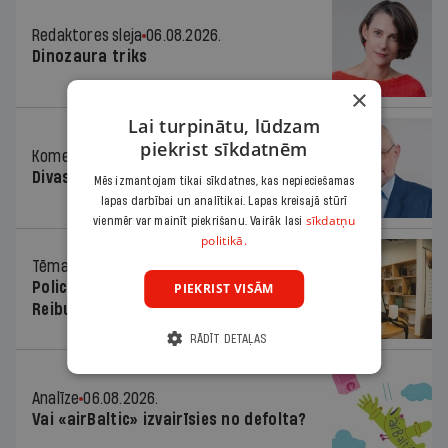
Redaktores sleja
06.08.2026.
Dinozaura triks
×
Lai turpinātu, lūdzam
piekrist sīkdatnēm
Komentārs
06.08.2026.
Divas koalīcijas
Mēs izmantojam tikai sīkdatnes, kas nepieciešamas
lapas darbībai un analītikai. Lapas kreisajā stūrī
sīkdatņu
vienmēr var mainīt piekrišanu. Vairāk lasi
politikā.
Tēma
06.08.2026.
Policists cietumā, skolotājs – kapos.
PIEKRIST VISĀM
Reibuma cena Priekulē
RĀDĪT DETAĻAS
Analīze
06.08.2026.
Vai «airBaltic» izvairīsies no defolta?