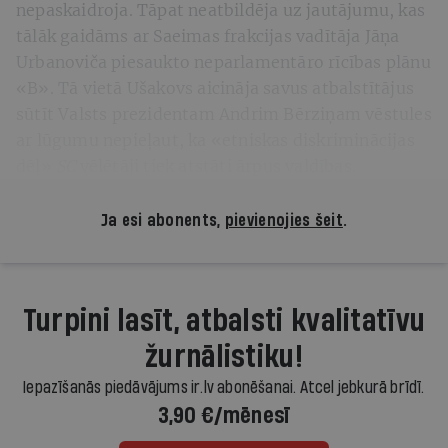
nepaskaidroja. Tāpat neatbildēja uz jautājumu, kas
tālāk gaidāms ar Saeimas frakcijas vadītāja Jāņa
Urbanoviča piesaukto neparlamentāro rīcības plānu
«B». Tā vietā Ušakovs aicināja savus atbalstītājus
sūtīt Valsts prezidentam Andrim Bērziņam vēstules
ar lūgumu nepieļaut, ka «etniskas diskriminācijas
dēļ»
SC
vēlētāji tiek atstāti ārpus valdības.
Ja esi abonents,
pievienojies šeit
.
Turpini lasīt, atbalsti kvalitatīvu
žurnālistiku!
Iepazīšanās piedāvājums ir.lv abonēšanai. Atcel jebkurā brīdī.
3,90 €/mēnesī