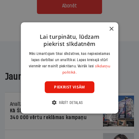
Abonēt
Citas abonēšanas iespējas meklē šeit
×
Lai turpinātu, lūdzam
piekrist sīkdatnēm
Mēs izmantojam tikai sīkdatnes, kas nepieciešamas
lapas darbībai un analītikai. Lapas kreisajā stūrī
sīkdatņu
vienmēr var mainīt piekrišanu. Vairāk lasi
politikā.
Jaunākajā žurnālā
PIEKRIST VISĀM
RĀDĪT DETAĻAS
Analīze
06.08.2026.
Kā Šlesera partija palika nesodīta par
340 000 vērtu reklāmas kampaņu