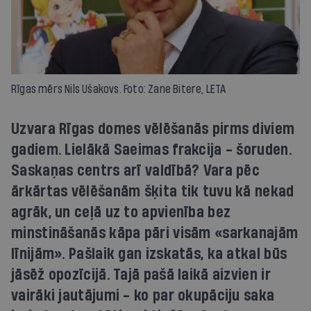
Rīgas mērs Nils Ušakovs. Foto: Zane Bitere, LETA
Uzvara Rīgas domes vēlēšanās pirms diviem
gadiem. Lielākā Saeimas frakcija - šoruden.
Saskaņas centrs arī valdībā? Vara pēc
ārkārtas vēlēšanām šķita tik tuvu kā nekad
agrāk, un ceļā uz to apvienība bez
minstināšanās kāpa pāri visām «sarkanajām
līnijām». Pašlaik gan izskatās, ka atkal būs
jāsēž opozīcijā. Tajā pašā laikā aizvien ir
vairāki jautājumi - ko par okupāciju saka