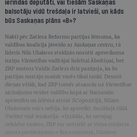
ierindas deputāti, vai tiešām Saskaņas
balsotāju vidū trešdaļa ir latvieši, un kāds
būs Saskaņas plāns «B»?
Naktī pēc Zatlera Reformu partijas lēmuma, ka
valdības koalīcija jāveido ar
Saskaņas centru
, tā
līderis Nils Ušakovs steidzās nosūtīt apsveikuma
īsziņu
Vienotības
vadītājai Solvitai Āboltiņai, bet
ZRP motors Valdis Zatlers drīz paziņoja, ka šo
partijas nostāju mainīt varēs tikai tanki. Desmit
dienas vēlāk, kad ZRP tomēr atsaucās uz
Vienotības
aicinājumu veidot valdību kopā ar Nacionālo
apvienību un izlēma atstāt
SC
opozīcijā, Nilam
Ušakovam vairs nebija, ko apsveikt. Sociālajā tīklā
Twitter
viņš ierakstīja: «Izrādās, ka nevajag
nekādus tankus, ZRP var notriekt ar viena ministra
amata piedāvājumu.» Kura ministra, Ušakovs