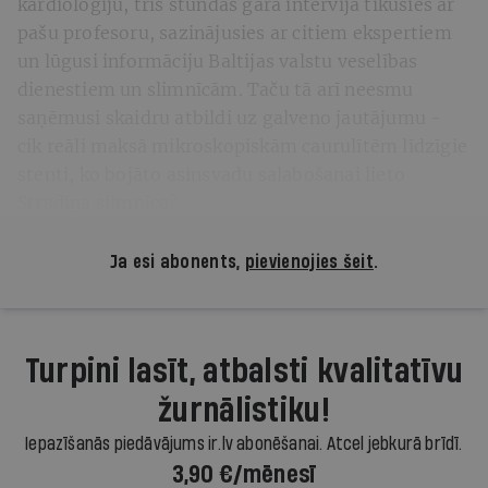
kardioloģiju, trīs stundas garā intervijā tikusies ar
pašu profesoru, sazinājusies ar citiem ekspertiem
un lūgusi informāciju Baltijas valstu veselības
dienestiem un slimnīcām. Taču tā arī neesmu
saņēmusi skaidru atbildi uz galveno jautājumu -
cik reāli maksā mikroskopiskām caurulītēm līdzīgie
stenti, ko bojāto asinsvadu salabošanai lieto
Stradiņa slimnīca?
Ja esi abonents,
pievienojies šeit
.
Turpini lasīt, atbalsti kvalitatīvu
žurnālistiku!
Iepazīšanās piedāvājums ir.lv abonēšanai. Atcel jebkurā brīdī.
3,90 €/mēnesī