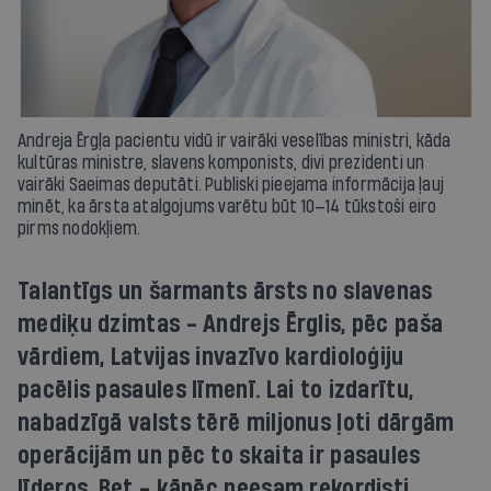
Andreja Ērgļa pacientu vidū ir vairāki veselības ministri, kāda
kultūras ministre, slavens komponists, divi prezidenti un
vairāki Saeimas deputāti. Publiski pieejama informācija ļauj
minēt, ka ārsta atalgojums varētu būt 10—14 tūkstoši eiro
pirms nodokļiem.
Talantīgs un šarmants ārsts no slavenas
mediķu dzimtas - Andrejs Ērglis, pēc paša
vārdiem, Latvijas invazīvo kardioloģiju
pacēlis pasaules līmenī. Lai to izdarītu,
nabadzīgā valsts tērē miljonus ļoti dārgām
operācijām un pēc to skaita ir pasaules
līderos. Bet - kāpēc neesam rekordisti