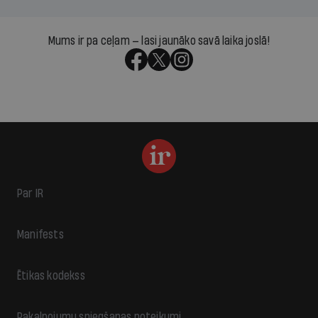
Mums ir pa ceļam — lasi jaunāko savā laika joslā!
Par IR
Manifests
Ētikas kodekss
Pakalpojumu sniegšanas noteikumi