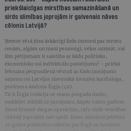
priekšlaicīgas mirstības samazināšanā un
sirds slimības joprojām ir galvenais nāves
cēlonis Latvijā?
Ņemot vērā jūsu ārkārtīgi lielo interesi par stentu
cenām, algām un mani personīgi, vēlos uzzināt, vai
šim pētījumam ir saistība ar kādu politisku,
ekonomisku vai individuālu pasūtījumu? - pelēkā
februāra pēcpusdienā vēstuli ar šādu jautājumu
saņemu no Latvijas slavenākā invazīvā kardiologa,
profesora Andreja Ērgļa (49).
Tā ir Ērgļa reakcija uz manu pusgada darbu,
meklējot atbildi uz jautājumu, kāpēc valsts gadiem
dāsni finansē dārgas operācijas, taču sirds veselības
rādītāji joprojām nav spoži. Esmu izlasījusi pēdējos
20 gados publicētos rakstus par Ērgli un invazīvo