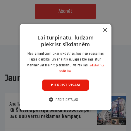
Abonēt
×
Citas abonēšanas iespējas meklē šeit
Lai turpinātu, lūdzam
piekrist sīkdatnēm
Mēs izmantojam tikai sīkdatnes, kas nepieciešamas
lapas darbībai un analītikai. Lapas kreisajā stūrī
sīkdatņu
vienmēr var mainīt piekrišanu. Vairāk lasi
politikā.
Jaunākajā žurnālā
PIEKRIST VISĀM
RĀDĪT DETAĻAS
Analīze
06.08.2026.
Kā Šlesera partija palika nesodīta par
340 000 vērtu reklāmas kampaņu