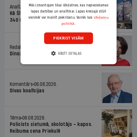
Mēs izmantojam tikai sīkdatnes, kas nepieciešamas
Analīze
06.08.2026.
lapas darbībai un analītikai. Lapas kreisajā stūrī
Kā Šlesera partija palika nesodīta par
sīkdatņu
vienmēr var mainīt piekrišanu. Vairāk lasi
340 000 vērtu reklāmas kampaņu
politikā.
PIEKRIST VISĀM
Redaktores sleja
06.08.2026.
Dinozaura triks
RĀDĪT DETAĻAS
Komentārs
06.08.2026.
Divas koalīcijas
Tēma
06.08.2026.
Policists cietumā, skolotājs – kapos.
Reibuma cena Priekulē