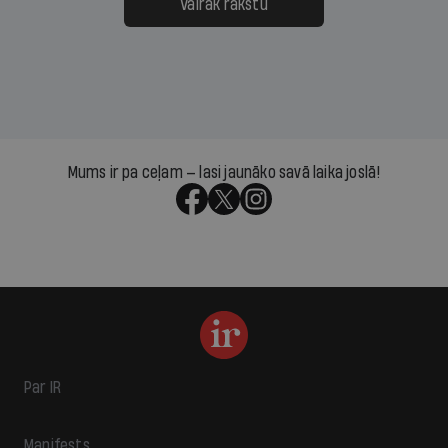
Vairāk rakstu
Mums ir pa ceļam — lasi jaunāko savā laika joslā!
Par IR
Manifests