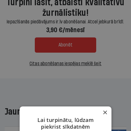
Turpini lasīt, atbalsti kvalitatīvu
žurnālistiku!
Iepazīšanās piedāvājums ir.lv abonēšanai. Atcel jebkurā brīdī.
3,90 €/mēnesī
Abonēt
Citas abonēšanas iespējas meklē šeit
Jaunākajā žurnālā
×
Lai turpinātu, lūdzam
piekrist sīkdatnēm