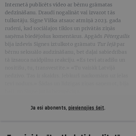
Internetā publicēts video ar bērnu grāmatas
dedzināšanu. Draudi nogalināt vai izvarot tās
tulkotāju. Signe Viška atsauc atmiņā 2023. gada
rudeni, kad sociālajos tīklos un privātās ziņās
saņēma biedējošus komentārus. Apgāds
Pētergailis
bija izdevis Signes iztulkoto grāmatu
Tur lejā
par
bērnu seksuālo audzināšanu, bet daļai sabiedrības
tā izsauca naidpilnu reakciju. «Es tevi atradīšu un
nositīšu, tu, transvestīte.» «Tu vairāk Latvijā
nedzīvo. Tas ir skaidrs. Jebkurš narkomāns uz ielas
tevi nodurs.» Šādas un līdzīgas ziņas saņemot, bija
bail, un Signe jutās bezspēcīga.
Ja esi abonents,
pievienojies šeit
.