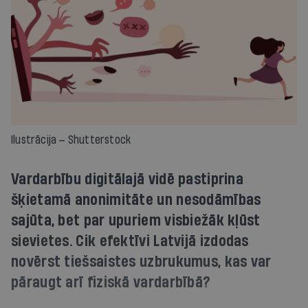
Ilustrācija — Shutterstock
Vardarbību digitālajā vidē pastiprina
šķietamā anonimitāte un nesodāmības
sajūta, bet par upuriem visbiežāk kļūst
sievietes. Cik efektīvi Latvijā izdodas
novērst tiešsaistes uzbrukumus, kas var
pāraugt arī fiziskā vardarbībā?