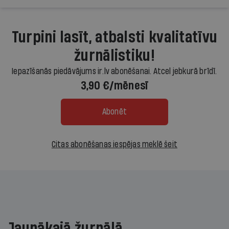
Turpini lasīt, atbalsti kvalitatīvu
žurnālistiku!
Iepazīšanās piedāvājums ir.lv abonēšanai. Atcel jebkurā brīdī.
3,90 €/mēnesī
Abonēt
Citas abonēšanas iespējas meklē šeit
Jaunākajā žurnālā