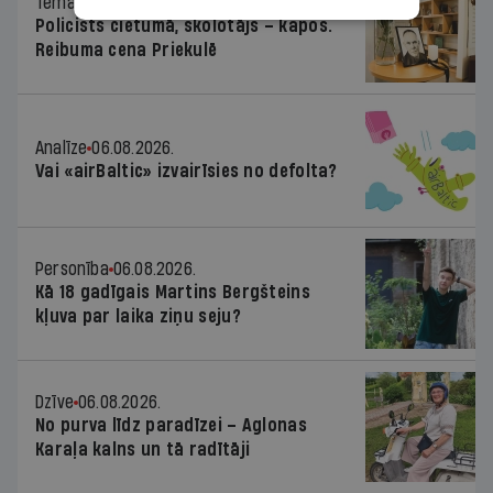
Tēma
06.08.2026.
Policists cietumā, skolotājs – kapos.
Reibuma cena Priekulē
Analīze
06.08.2026.
Vai «airBaltic» izvairīsies no defolta?
Personība
06.08.2026.
Kā 18 gadīgais Martins Bergšteins
kļuva par laika ziņu seju?
Dzīve
06.08.2026.
No purva līdz paradīzei – Aglonas
Karaļa kalns un tā radītāji