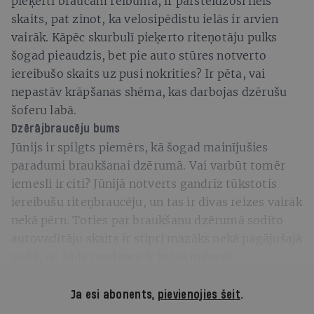
pieķerti braucam reibumā, ir pārsteidzoši liels
skaits, pat zinot, ka velosipēdistu ielās ir arvien
vairāk. Kāpēc skurbulī pieķerto riteņotāju pulks
šogad pieaudzis, bet pie auto stūres notverto
iereibušo skaits uz pusi nokrities? Ir pēta, vai
nepastāv krāpšanas shēma, kas darbojas dzērušu
šoferu labā.
Dzērājbraucēju bums
Jūnijs ir spilgts piemērs, kā šogad mainījušies
paradumi braukšanai dzērumā. Vai varbūt tomēr
iemesli ir citi? Jūnijā notverts gandrīz tūkstotis
iereibušu riteņbraucēju, un tas ir divas reizes vairāk
nekā pērn. Toties par braukšanu dzērumā sodīto
autovadītāju skaits ir stipri mazāks nekā pagājušajā
gadā, un šāda tendence ir katru mēnesi.
Ja esi abonents,
pievienojies šeit
.