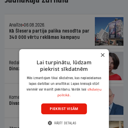
Analīze
06.08.2026.
Kā Šlesera partija palika nesodīta par
340 000 vērtu reklāmas kampaņu
×
Lai turpinātu, lūdzam
Redaktores sleja
06.08.2026.
piekrist sīkdatnēm
Dinozaura triks
Mēs izmantojam tikai sīkdatnes, kas nepieciešamas
lapas darbībai un analītikai. Lapas kreisajā stūrī
sīkdatņu
vienmēr var mainīt piekrišanu. Vairāk lasi
politikā.
Komentārs
06.08.2026.
Divas koalīcijas
PIEKRIST VISĀM
RĀDĪT DETAĻAS