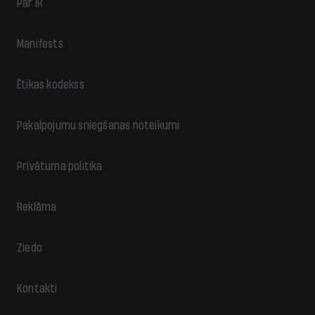
Par IR
Manifests
Ētikas kodekss
Pakalpojumu sniegšanas noteikumi
Privātuma politika
Reklāma
Ziedo
Kontakti