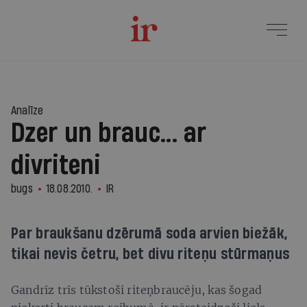
Analīze
Dzer un brauc... ar
divriteni
bugs
18.08.2010.
IR
Par braukšanu dzērumā soda arvien biežāk,
tikai nevis četru, bet divu riteņu stūrmaņus
Gandrīz trīs tūkstoši riteņbraucēju, kas šogad