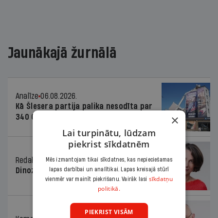
Jaunākajā žurnālā
Analīze
06.08.2026.
Kā Šlesera partija palika nesodīta par
×
340 000 vērtu reklāmas kampaņu
Lai turpinātu, lūdzam
piekrist sīkdatnēm
Redaktores sleja
06.08.2026.
Mēs izmantojam tikai sīkdatnes, kas nepieciešamas
Dinozaura triks
lapas darbībai un analītikai. Lapas kreisajā stūrī
sīkdatņu
vienmēr var mainīt piekrišanu. Vairāk lasi
politikā.
PIEKRIST VISĀM