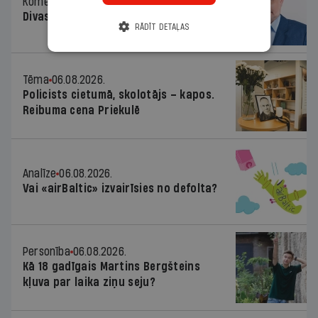
Komentārs
06.08.2026.
Divas koalīcijas
RĀDĪT DETAĻAS
Tēma
06.08.2026.
Policists cietumā, skolotājs – kapos.
Reibuma cena Priekulē
Analīze
06.08.2026.
Vai «airBaltic» izvairīsies no defolta?
Personība
06.08.2026.
Kā 18 gadīgais Martins Bergšteins
kļuva par laika ziņu seju?