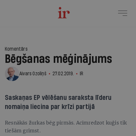
Komentārs
Bēgšanas mēģinājums
Aivars Ozoliņš
27.02.2019.
IR
Saskaņas EP vēlēšanu saraksta līderu
nomaiņa liecina par krīzi partijā
Resnākās žurkas bēg pirmās. Acīmredzot kuģis tik
tiešām grimst.