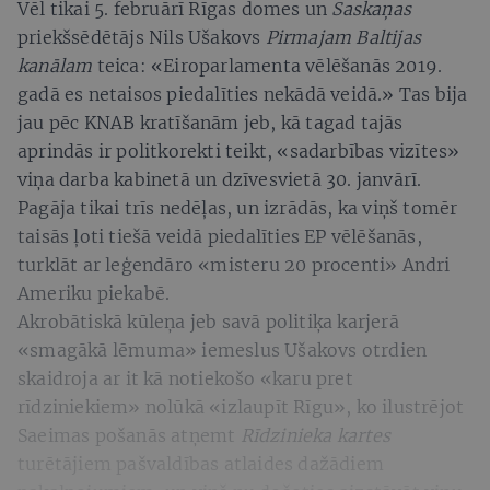
Vēl tikai 5. februārī Rīgas domes un
Saskaņas
priekšsēdētājs Nils Ušakovs
Pirmajam Baltijas
kanālam
teica: «Eiroparlamenta vēlēšanās 2019.
gadā es netaisos piedalīties nekādā veidā.» Tas bija
jau pēc KNAB kratīšanām jeb, kā tagad tajās
aprindās ir politkorekti teikt, «sadarbības vizītes»
viņa darba kabinetā un dzīvesvietā 30. janvārī.
Pagāja tikai trīs nedēļas, un izrādās, ka viņš tomēr
taisās ļoti tiešā veidā piedalīties EP vēlēšanās,
turklāt ar leģendāro «misteru 20 procenti» Andri
Ameriku piekabē.
Akrobātiskā kūleņa jeb savā politiķa karjerā
«smagākā lēmuma» iemeslus Ušakovs otrdien
skaidroja ar it kā notiekošo «karu pret
rīdziniekiem» nolūkā «izlaupīt Rīgu», ko ilustrējot
Saeimas pošanās atņemt
Rīdzinieka kartes
turētājiem pašvaldības atlaides dažādiem