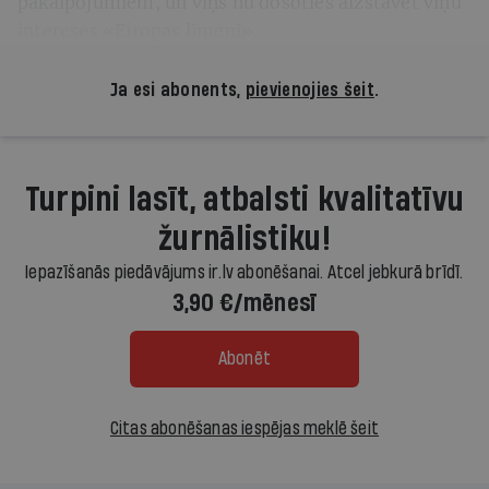
pakalpojumiem, un viņš nu došoties aizstāvēt viņu
intereses «Eiropas līmenī».
Ja esi abonents,
pievienojies šeit
.
Turpini lasīt, atbalsti kvalitatīvu
žurnālistiku!
Iepazīšanās piedāvājums ir.lv abonēšanai. Atcel jebkurā brīdī.
3,90 €/mēnesī
Abonēt
Citas abonēšanas iespējas meklē šeit