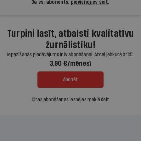
Ja esi abonents,
pievienojies šeit
.
Turpini lasīt, atbalsti kvalitatīvu
žurnālistiku!
Iepazīšanās piedāvājums ir.lv abonēšanai. Atcel jebkurā brīdī.
3,90 €/mēnesī
Abonēt
Citas abonēšanas iespējas meklē šeit