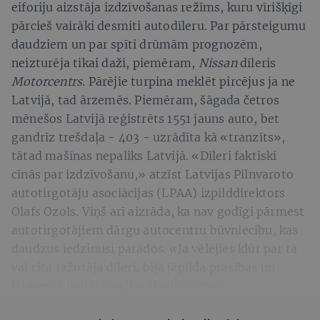
eiforiju aizstāja izdzīvošanas režīms, kuru vīrišķīgi
pārcieš vairāki desmiti autodīleru. Par pārsteigumu
daudziem un par spīti drūmām prognozēm,
neizturēja tikai daži, piemēram,
Nissan
dīleris
Motorcentrs
. Pārējie turpina meklēt pircējus ja ne
Latvijā, tad ārzemēs. Piemēram, šāgada četros
mēnešos Latvijā reģistrēts 1551 jauns auto, bet
gandrīz trešdaļa - 403 - uzrādīta kā «tranzīts»,
tātad mašīnas nepaliks Latvijā. «Dīleri faktiski
cīnās par izdzīvošanu,» atzīst Latvijas Pilnvaroto
autotirgotāju asociācijas (LPAA) izpilddirektors
Olafs Ozols. Viņš arī aizrāda, ka nav godīgi pārmest
autotirgotājiem dārgu autocentru būvniecību, kas
daudzus iedzinusi parādos. «Ja vēlējies kļūt par tā
vai cita ražotāja dīleri, bija jāpilda prasības un
jāinvestē lieli līdzekļi,» skaidro Ozols.