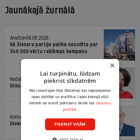
Jaunākajā žurnālā
Analīze
06.08.2026.
Kā Šlesera partija palika nesodīta par
340 000 vērtu reklāmas kampaņu
×
Lai turpinātu, lūdzam
Redaktores sleja
06.08.2026.
piekrist sīkdatnēm
Dinozaura triks
Mēs izmantojam tikai sīkdatnes, kas nepieciešamas
lapas darbībai un analītikai. Lapas kreisajā stūrī
sīkdatņu
vienmēr var mainīt piekrišanu. Vairāk lasi
politikā.
Komentārs
06.08.2026.
Divas koalīcijas
PIEKRIST VISĀM