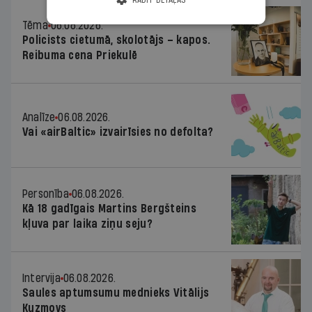
RĀDĪT DETAĻAS
Tēma
06.08.2026.
Policists cietumā, skolotājs – kapos.
Reibuma cena Priekulē
Analīze
06.08.2026.
Vai «airBaltic» izvairīsies no defolta?
Personība
06.08.2026.
Kā 18 gadīgais Martins Bergšteins
kļuva par laika ziņu seju?
Intervija
06.08.2026.
Saules aptumsumu mednieks Vitālijs
Kuzmovs