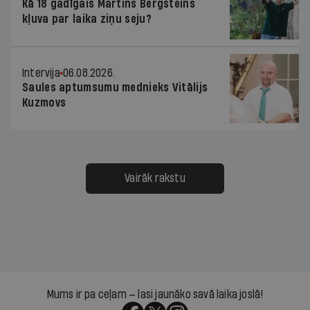
Kā 18 gadīgais Martins Bergšteins
kļuva par laika ziņu seju?
Intervija
06.08.2026.
Saules aptumsumu mednieks Vitālijs
Kuzmovs
Vairāk rakstu
Mums ir pa ceļam — lasi jaunāko savā laika joslā!