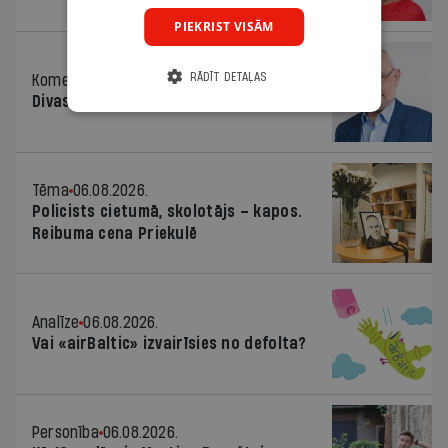
PIEKRIST VISĀM
RĀDĪT DETAĻAS
Komentārs
06.08.2026.
Divas koalīcijas
Tēma
06.08.2026.
Policists cietumā, skolotājs – kapos.
Reibuma cena Priekulē
Analīze
06.08.2026.
Vai «airBaltic» izvairīsies no defolta?
Personība
06.08.2026.