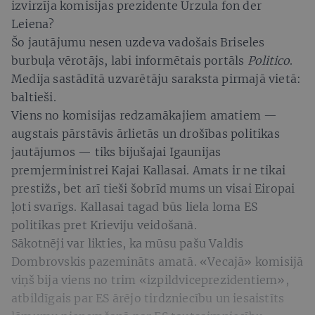
izvirzīja komisijas prezidente Urzula fon der
Leiena?
Šo jautājumu nesen uzdeva vadošais Briseles
burbuļa vērotājs, labi informētais portāls
Politico
.
Medija sastādītā uzvarētāju saraksta pirmajā vietā:
baltieši.
Viens no komisijas redzamākajiem amatiem —
augstais pārstāvis ārlietās un drošības politikas
jautājumos — tiks bijušajai Igaunijas
premjerministrei Kajai Kallasai. Amats ir ne tikai
prestižs, bet arī tieši šobrīd mums un visai Eiropai
ļoti svarīgs. Kallasai tagad būs liela loma ES
politikas pret Krieviju veidošanā.
Sākotnēji var likties, ka mūsu pašu Valdis
Dombrovskis pazemināts amatā. «Vecajā» komisijā
viņš bija viens no trim «izpildviceprezidentiem»,
atbildīgais par ES ārējo tirdzniecību un iesaistīts