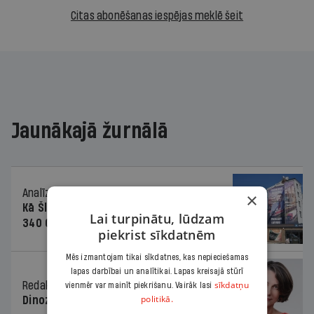
Citas abonēšanas iespējas meklē šeit
Jaunākajā žurnālā
Analīze
06.08.2026.
×
Kā Šlesera partija palika nesodīta par
Lai turpinātu, lūdzam
340 000 vērtu reklāmas kampaņu
piekrist sīkdatnēm
Mēs izmantojam tikai sīkdatnes, kas nepieciešamas
lapas darbībai un analītikai. Lapas kreisajā stūrī
sīkdatņu
Redaktores sleja
06.08.2026.
vienmēr var mainīt piekrišanu. Vairāk lasi
politikā.
Dinozaura triks