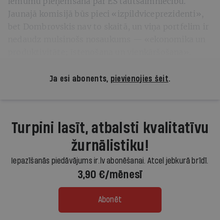
lēmumu pieņemšanā par ES tautsaimniecību.
Jaunajā komisijā būs pieci «izpildviceprezidenti»,
bet Dombrovskis nav to skaitā, un viņa portfelim ir
nedaudz mulsinošs nosaukums — «ekonomika un
produktivitāte; īstenošana un vienkāršošana».
Ja esi abonents,
pievienojies šeit
.
Turpini lasīt, atbalsti kvalitatīvu
žurnālistiku!
Iepazīšanās piedāvājums ir.lv abonēšanai. Atcel jebkurā brīdī.
3,90 €/mēnesī
Abonēt