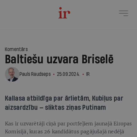
Komentārs
Baltiešu uzvara Briselē
Pauls Raudseps
25.09.2024.
IR
Kallasa atbildīga par ārlietām, Kubiļus par
aizsardzību — sliktas ziņas Putinam
Kas ir uzvarētāji cīņā par portfeļiem jaunajā Eiropas
Komisijā, kuras 26 kandidātus pagājušajā nedēļā