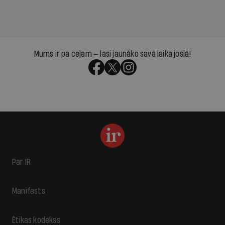
Mums ir pa ceļam — lasi jaunāko savā laika joslā!
Par IR
Manifests
Ētikas kodekss