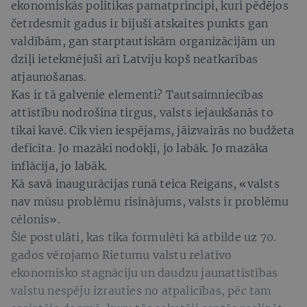
ekonomiskās politikas pamatprincipi, kuri pēdējos
četrdesmit gadus ir bijuši atskaites punkts gan
valdībām, gan starptautiskām organizācijām un
dziļi ietekmējuši arī Latviju kopš neatkarības
atjaunošanas.
Kas ir tā galvenie elementi? Tautsaimniecības
attīstību nodrošina tirgus, valsts iejaukšanās to
tikai kavē. Cik vien iespējams, jāizvairās no budžeta
deficīta. Jo mazāki nodokļi, jo labāk. Jo mazāka
inflācija, jo labāk.
Kā savā inaugurācijas runā teica Reigans, «valsts
nav mūsu problēmu risinājums, valsts ir problēmu
cēlonis».
Šie postulāti, kas tika formulēti kā atbilde uz 70.
gados vērojamo Rietumu valstu relatīvo
ekonomisko stagnāciju un daudzu jaunattīstības
valstu nespēju izrauties no atpalicības, pēc tam