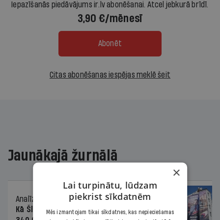
Iepazīšanās piedāvājums ir.lv abonēšanai. Atcel jebkurā brīdī.
3,90 €/mēnesī
Abonēt
Citas abonēšanas iespējas meklē šeit
Jaunākajā žurnālā
×
Lai turpinātu, lūdzam
piekrist sīkdatnēm
Analīze
06.08.2026.
Kā Šlesera partija palika nesodīta par
Mēs izmantojam tikai sīkdatnes, kas nepieciešamas