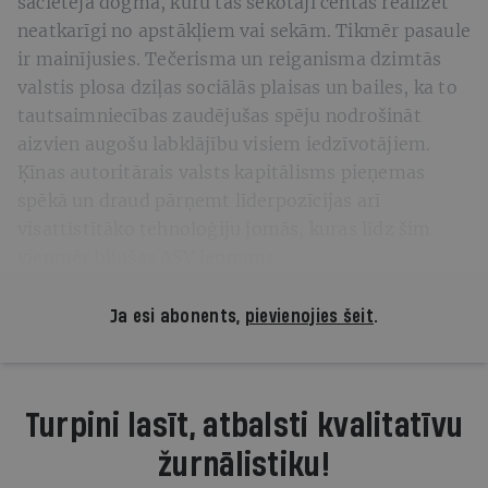
sacietēja dogmā, kuru tās sekotāji centās realizēt
neatkarīgi no apstākļiem vai sekām. Tikmēr pasaule
ir mainījusies. Tečerisma un reiganisma dzimtās
valstis plosa dziļas sociālās plaisas un bailes, ka to
tautsaimniecības zaudējušas spēju nodrošināt
aizvien augošu labklājību visiem iedzīvotājiem.
Ķīnas autoritārais valsts kapitālisms pieņemas
spēkā un draud pārņemt līderpozīcijas arī
visattīstītāko tehnoloģiju jomās, kuras līdz šim
vienmēr bijušas ASV lepnums.
Ja esi abonents,
pievienojies šeit
.
Turpini lasīt, atbalsti kvalitatīvu
žurnālistiku!