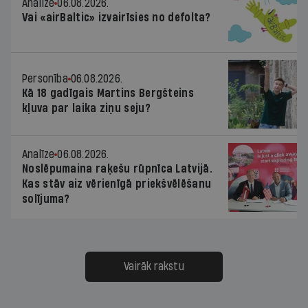
Analīze
06.08.2026.
Vai «airBaltic» izvairīsies no defolta?
Personība
06.08.2026.
Kā 18 gadīgais Martins Bergšteins
kļuva par laika ziņu seju?
Analīze
06.08.2026.
Noslēpumaina raķešu rūpnīca Latvijā.
Kas stāv aiz vērienīgā priekšvēlēšanu
solījuma?
Vairāk rakstu