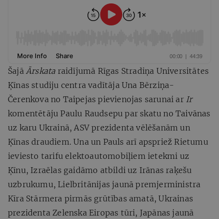
Šajā
Ārskata
raidījumā Rīgas Stradiņa Universitātes
Ķīnas studiju centra vadītāja Una Bērziņa-
Čerenkova no Taipejas pievienojas sarunai ar
Ir
komentētāju Paulu Raudsepu par skatu no Taivānas
uz karu Ukrainā, ASV prezidenta vēlēšanām un
Ķīnas draudiem. Una un Pauls arī apspriež Rietumu
ieviesto tarifu elektoautomobiļiem ietekmi uz
Ķīnu, Izraēlas gaidāmo atbildi uz Irānas raķešu
uzbrukumu, Lielbritānijas jaunā premjerministra
Kīra Stārmera pirmās grūtības amatā, Ukrainas
prezidenta Zelenska Eiropas tūri, Japānas jaunā