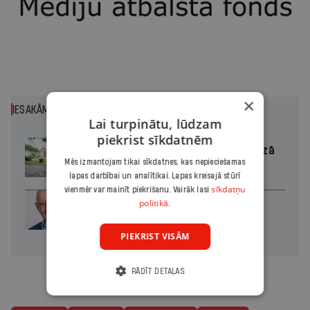
×
IESAKĀM
Lai turpinātu, lūdzam
piekrist sīkdatnēm
Kaucmindes pils atjaunotāja bez rozā
Mēs izmantojam tikai sīkdatnes, kas nepieciešamas
brillēm
lapas darbībai un analītikai. Lapas kreisajā stūrī
sīkdatņu
vienmēr var mainīt piekrišanu. Vairāk lasi
politikā.
Divas koalīcijas
PIEKRIST VISĀM
RĀDĪT DETAĻAS