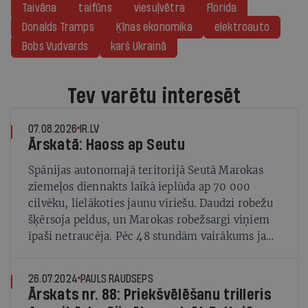
Taivāna
taifūns
viesuļvētra
Florida
Donalds Tramps
Ķīnas ekonomika
elektroauto
Bobs Vudvards
karš Ukrainā
Tev varētu interesēt
07.08.2026
IR.LV
Ārskatā: Haoss ap Seutu
Spānijas autonomajā teritorijā Seutā Marokas
ziemeļos diennakts laikā ieplūda ap 70 000
cilvēku, lielākoties jaunu vīriešu. Daudzi robežu
šķērsoja peldus, un Marokas robežsargi viņiem
īpaši netraucēja. Pēc 48 stundām vairākums jau
bija devies atpakaļ.
26.07.2024
PAULS RAUDSEPS
Ārskats nr. 88: Priekšvēlēšanu trilleris