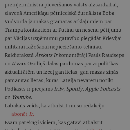
premjerministra pievēršanos valsts aizsardzībai,
slavenā Amerikāņu pētnieciskā žurnālista Boba
Vudvorda jaunākās grāmatas atklājumiem par
Trampa kontaktiem ar Putinu un nesenu pētījumu
par Vācijas uzņēmumu gatavību piegādāt Krievijai
militārai ražošanai nepieciešamo tehniku.
Raidierakstā
Ārskats
Ir
komentētāji Pauls Raudseps
un Aivars Ozoliņš dalās pārdomās par ārpolitikas
aktualitātēm un izceļ gan lielas, gan mazas ziņās
pamanītas lietas, kuras Latvijā nevarētu notikt.
Podkāsts ir pieejams
Ir.lv
,
Spotify
,
Apple
Podcasts
un
Youtube
.
Labākais veids, kā atbalstīt mūsu redakciju
—
abonēt
Ir.
Esam pateicīgi visiem, kas gatavi atbalstīt