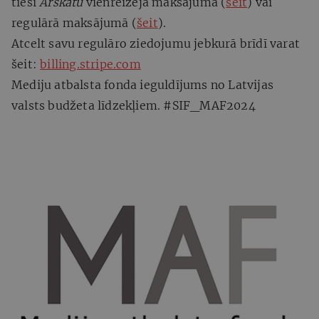
tieši
Ārskatu
vienreizējā maksājumā (
šeit
) vai
regulārā maksājumā (
šeit
).
Atcelt savu regulāro ziedojumu jebkurā brīdī varat
šeit:
billing.stripe.com
Mediju atbalsta fonda ieguldījums no Latvijas
valsts budžeta līdzekļiem. #SIF_MAF2024