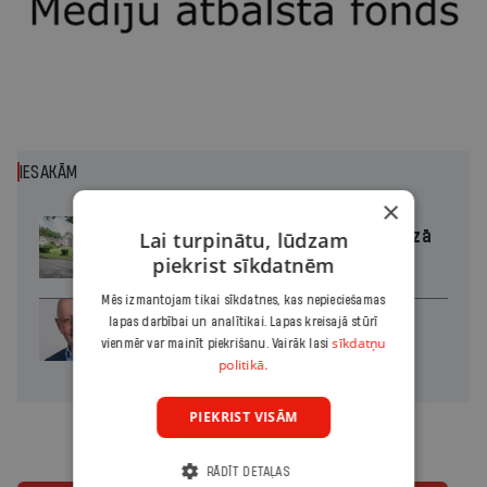
IESAKĀM
×
Lai turpinātu, lūdzam
Kaucmindes pils atjaunotāja bez rozā
brillēm
piekrist sīkdatnēm
Mēs izmantojam tikai sīkdatnes, kas nepieciešamas
lapas darbībai un analītikai. Lapas kreisajā stūrī
Divas koalīcijas
sīkdatņu
vienmēr var mainīt piekrišanu. Vairāk lasi
politikā.
PIEKRIST VISĀM
RĀDĪT DETAĻAS