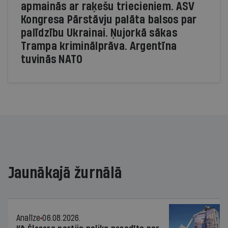
apmainās ar raķešu triecieniem. ASV
Kongresa Pārstāvju palāta balsos par
palīdzību Ukrainai. Ņujorkā sākas
Trampa kriminālprāva. Argentīna
tuvinās NATO
Jaunākajā žurnālā
Analīze
06.08.2026.