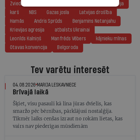
Zviedrija
NATO
Izraēla
Palestīna
Baltija
karš
NBS
Gazas josla
Latvijas drošība
Hamās
Andris Sprūds
Benjamins Netanjahu
Krievijas agresija
atbalsts Ukrainai
Leonīds Kalniņš
Manfrēds Vēbers
kājnieku mīnas
Otavas konvencija
Belgoroda
Tev varētu interesēt
04.08.2026
MARIJA LESKAVNIECE
Brīvajā laikā
Šķiet, visu pasauli kā lina jūras dvielis, kas
smaržo pēc bērnības, pārklājusi nostalģija.
Tikmēr laiks cenšas izraut no rokām lietas, kas
vairs nav piederīgas mūsdienām