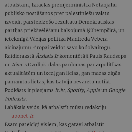
atbalstam, Izraēlas premjerministra Netanjahu
publisko nostāšanos pret palestīniešu valsts
izveidi, pārsteidzošo rezultātu Demokrātiskās
partijas priekšvēlēšanu balsojumā Ņūhempšīrā, un
ietekmīgā Vācijas politiķa Manfreda Vebera
aicinājumu Eiropai veidot savu kodolvairogu.
Raidierakstā
Ārskats
Ir
komentētāji Pauls Raudseps
un Aivars Ozoliņš dalās pārdomās par ārpolitikas
aktualitātēm un izceļ gan lielas, gan mazas ziņās
pamanītas lietas, kas Latvijā nevarētu notikt.
Podkāsts ir pieejams
Ir.lv
,
Spotify, Apple
un
Google
Podcasts.
Labākais veids, kā atbalstīt mūsu redakciju
—
abonēt
Ir.
Esam pateicīgi visiem, kas gatavi atbalstīt