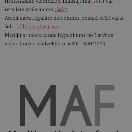
tieši
Ārskatu
vienreizējā maksājumā (
šeit
) vai
regulārā maksājumā (
šeit
).
Atcelt savu regulāro ziedojumu jebkurā brīdī varat
šeit:
billing.stripe.com
Mediju atbalsta fonda ieguldījums no Latvijas
valsts budžeta līdzekļiem. #SIF_MAF2023