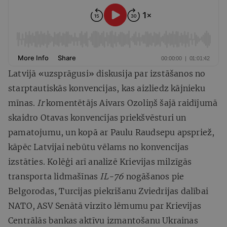
Latvijā «uzsprāgusi» diskusija par izstāšanos no
starptautiskās konvencijas, kas aizliedz kājnieku
mīnas.
Ir
komentētājs Aivars Ozoliņš šajā raidījumā
skaidro Otavas konvencijas priekšvēsturi un
pamatojumu, un kopā ar Paulu Raudsepu apspriež,
kāpēc Latvijai nebūtu vēlams no konvencijas
izstāties. Kolēģi arī analizē Krievijas milzīgās
transporta lidmašīnas
IL-76
nogāšanos pie
Belgorodas, Turcijas piekrišanu Zviedrijas dalībai
NATO, ASV Senātā virzīto lēmumu par Krievijas
Centrālās bankas aktīvu izmantošanu Ukrainas