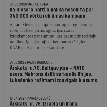
06.08.2026
BAIBA LITVINA
Kā Šlesera partija palika nesodīta par
340 000 vērtu reklāmas kampaņu
Aināra Šlesera partija izmantojusi regulējuma
robu, lai tieši pirms aģitācijas starta
izreklamētos par summu, kas pārsniedz trešdaļu
no likumīgi atļautajiem kampaņas tēriņiem.
KNAB pārkāpumus nekonstatē
01.03.2024
PAULS RAUDSEPS
Ārskats nr.70: Baltijas jūra - NATO
ezers. Makrons dzēš sarkanās līnijas.
Lukašenko režīmam izdevīgais klusums
19.04.2024
AIVARS OZOLIŅŠ
Ārskats nr. 76: Izraēla un Irāna