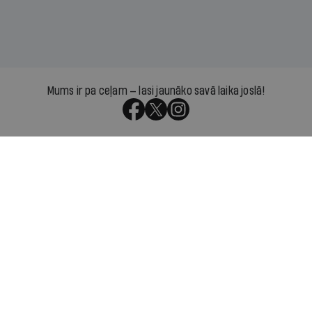
Mums ir pa ceļam — lasi jaunāko savā laika joslā!
Par IR
Manifests