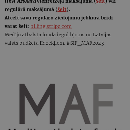
tieši
Ārskatu
vienreizējā maksājumā (
šeit
) vai
regulārā maksājumā (
šeit
).
Atcelt savu regulāro ziedojumu jebkurā brīdī
varat šeit
:
billing.stripe.com
Mediju atbalsta fonda ieguldījums no Latvijas
valsts budžeta līdzekļiem. #SIF_MAF2023