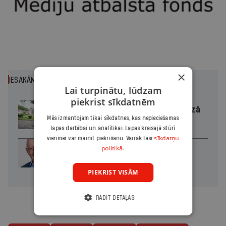
×
IESAKĀM
Lai turpinātu, lūdzam
piekrist sīkdatnēm
Kaucmindes pils atjaunotāja bez rozā
Mēs izmantojam tikai sīkdatnes, kas nepieciešamas
brillēm
lapas darbībai un analītikai. Lapas kreisajā stūrī
sīkdatņu
vienmēr var mainīt piekrišanu. Vairāk lasi
politikā.
Divas koalīcijas
PIEKRIST VISĀM
RĀDĪT DETAĻAS