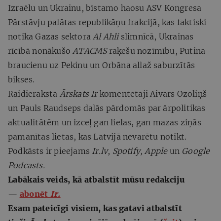
Izraēlu un Ukrainu, bīstamo haosu ASV Kongresa
Pārstāvju palātas republikāņu frakcijā, kas faktiski
notika Gazas sektora
Al Ahli
slimnīcā, Ukrainas
rīcībā nonākušo
ATACMS
raķešu nozīmību, Putina
braucienu uz Pekinu un Orbāna allaž saburzītās
bikses.
Raidierakstā
Ārskats
Ir
komentētāji Aivars Ozoliņš
un Pauls Raudseps dalās pārdomās par ārpolitikas
aktualitātēm un izceļ gan lielas, gan mazas ziņās
pamanītas lietas, kas Latvijā nevarētu notikt.
Podkāsts ir pieejams
Ir.lv
,
Spotify, Apple
un
Google
Podcast
s
.
Labākais veids, kā atbalstīt mūsu redakciju
—
abonēt
Ir.
Esam pateicīgi visiem, kas gatavi atbalstīt