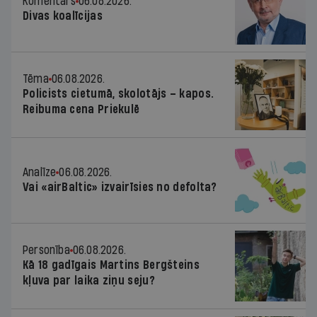
Komentārs
06.08.2026.
Divas koalīcijas
Tēma
06.08.2026.
Policists cietumā, skolotājs – kapos.
Reibuma cena Priekulē
Analīze
06.08.2026.
Vai «airBaltic» izvairīsies no defolta?
Personība
06.08.2026.
Kā 18 gadīgais Martins Bergšteins
kļuva par laika ziņu seju?