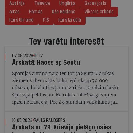
Austrija
Telaviva
Ungārija
Gazas josla
aitas
Hamās
Džo Baidens
Viktors Orbāns
karš Ukrainā
PiS
karš Izraēlā
Tev varētu interesēt
07.08.2026
IR.LV
Ārskatā: Haoss ap Seutu
Spānijas autonomajā teritorijā Seutā Marokas
ziemeļos diennakts laikā ieplūda ap 70 000
cilvēku, lielākoties jaunu vīriešu. Daudzi robežu
šķērsoja peldus, un Marokas robežsargi viņiem
īpaši netraucēja. Pēc 48 stundām vairākums jau
bija devies atpakaļ.
10.05.2024
PAULS RAUDSEPS
Ārskats nr. 79: Krievija pielāgojusies