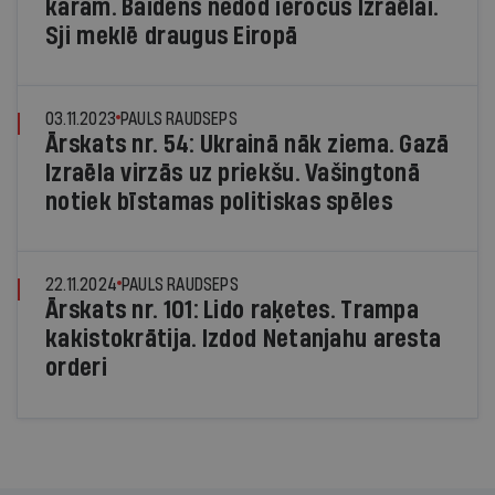
karam. Baidens nedod ieročus Izraēlai.
Sji meklē draugus Eiropā
03.11.2023
PAULS RAUDSEPS
Ārskats nr. 54: Ukrainā nāk ziema. Gazā
Izraēla virzās uz priekšu. Vašingtonā
notiek bīstamas politiskas spēles
22.11.2024
PAULS RAUDSEPS
Ārskats nr. 101: Lido raķetes. Trampa
kakistokrātija. Izdod Netanjahu aresta
orderi