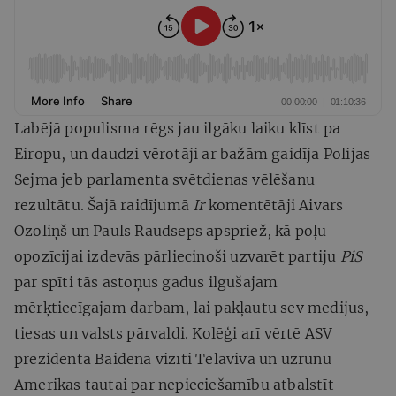
Labējā populisma rēgs jau ilgāku laiku klīst pa
Eiropu, un daudzi vērotāji ar bažām gaidīja Polijas
Sejma jeb parlamenta svētdienas vēlēšanu
rezultātu. Šajā raidījumā
Ir
komentētāji Aivars
Ozoliņš un Pauls Raudseps apspriež, kā poļu
opozīcijai izdevās pārliecinoši uzvarēt partiju
PiS
par spīti tās astoņus gadus ilgušajam
mērķtiecīgajam darbam, lai pakļautu sev medijus,
tiesas un valsts pārvaldi. Kolēģi arī vērtē ASV
prezidenta Baidena vizīti Telavivā un uzrunu
Amerikas tautai par nepieciešamību atbalstīt