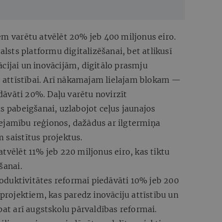
s neplāno
em varētu atvēlēt 20% jeb 400 miljonus eiro.
alsts platformu digitalizēšanai, bet atlikusī
cijai un inovācijām, digitālo prasmju
as attīstībai. Arī nākamajam lielajam blokam —
āvāti 20%. Daļu varētu novirzīt
as pabeigšanai, uzlabojot ceļus jaunajos
ejamību reģionos, dažādus ar ilgtermiņa
 saistītus projektus.
atvēlēt 11% jeb 220 miljonus eiro, kas tiktu
šanai.
duktivitātes reformai piedāvāti 10% jeb 200
 projektiem, kas paredz inovāciju attīstību un
pat arī augstskolu pārvaldības reformai.