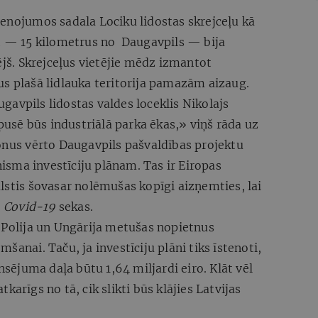
enojumos sadala Lociku lidostas skrejceļu kā
it — 15 kilometrus no Daugavpils — bija
ējš. Skrejceļus vietējie mēdz izmantot
us plašā lidlauka teritorija pamazām aizaug.
avpils lidostas valdes loceklis Nikolajs
 pusē būs industriālā parka ēkas,» viņš rāda uz
onus vērto Daugavpils pašvaldības projektu
sma investīciju plānam. Tas ir Eiropas
lstis šovasar nolēmušas kopīgi aizņemties, lai
u
Covid-19
sekas.
 Polija un Ungārija metušas nopietnus
šanai. Taču, ja investīciju plāni tiks īstenoti,
ansējuma daļa būtu 1,64 miljardi eiro. Klāt vēl
karīgs no tā, cik slikti būs klājies Latvijas