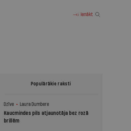
Ienākt
Populārākie raksti
Dzīve
Laura Dumbere
Kaucmindes pils atjaunotāja bez rozā
brillēm