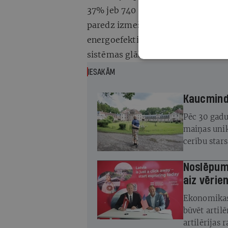
37% jeb 740 miljoni eiro. No šīs «k
paredz izmešu samazināšanu transp
energoefektivitātes, atjaunojamo e
sistēmas glābšanas dienestiem.
IESAKĀM
Kaucminde
Pēc 30 gadu
maiņas unik
cerību star
atjaunot
Noslēpuma
aiz vērie
Ekonomikas 
būvēt artil
artilērijas