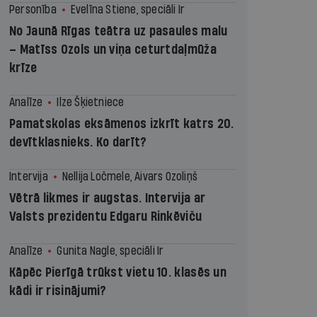
Personība
Evelīna Stiene, speciāli Ir
No Jaunā Rīgas teātra uz pasaules malu
– Matīss Ozols un viņa ceturtdaļmūža
krīze
Analīze
Ilze Šķietniece
Pamatskolas eksāmenos izkrīt katrs 20.
devītklasnieks. Ko darīt?
Intervija
Nellija Ločmele, Aivars Ozoliņš
Vētrā likmes ir augstas. Intervija ar
Valsts prezidentu Edgaru Rinkēviču
Analīze
Gunita Nagle, speciāli Ir
Kāpēc Pierīgā trūkst vietu 10. klasēs un
kādi ir risinājumi?