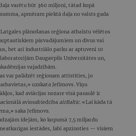
 daļa varētu būt 360 miljoni, tātad kopā
ka summa, apmēram piektā daļa no valsts gada
Latgales plānošanas reģiona atbalstu vēlētos
starptautiskiem pārvadājumiem un divus vai
s, bet arī industriālo parku ar aptuveni 10
 laboratorijām Daugavpils Universitātes un,
akadēmijas vajadzībām.
as var palīdzēt reģionam attīstīties, jo
 darbavietas,» uzskata Jefimovs. Viņu
ākļos, kad aviācijas nozare visā pasaulē ir
j nacionālā aviosabiedrība
airBaltic
. «Lai kāda tā
ēma,» saka Jefimovs.
audzajām idejām, ko kopumā 7,5 miljardu
neatkarīgas iestādes, labi apzinoties — visiem