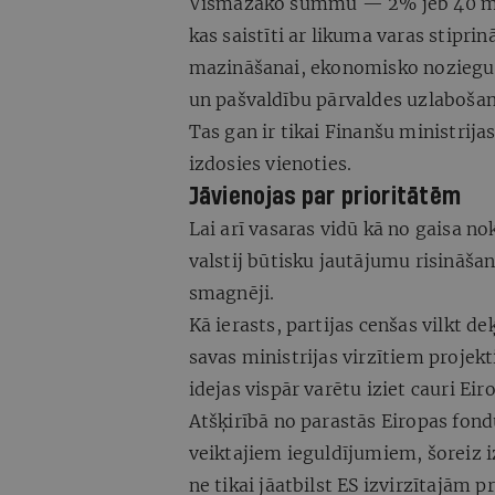
Vismazāko summu — 2% jeb 40 mil
kas saistīti ar likuma varas stipr
mazināšanai, ekonomisko noziegumu
un pašvaldību pārvaldes uzlabošan
Tas gan ir tikai Finanšu ministrija
izdosies vienoties.
Jāvienojas par prioritātēm
Lai arī vasaras vidū kā no gaisa no
valstij būtisku jautājumu risināša
smagnēji.
Kā ierasts, partijas cenšas vilkt d
savas ministrijas virzītiem projekt
idejas vispār varētu iziet cauri Ei
Atšķirībā no parastās Eiropas fond
veiktajiem ieguldījumiem, šoreiz i
ne tikai jāatbilst ES izvirzītajām