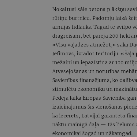
Nokaltusi zāle betona plākšņu savi
rūtiņu burtnīcu. Padomju laikā še
armijas lidlauks. Tagad te svilpo v
dragreisam, bet pārējā 200 hektār
«Visu vajadzēs atmežot,» saka Daug
Jefimovs, izrādot teritoriju. «Šajā
mežaini un iepazīstina ar 100 milj
Atveseļošanas un noturības mehāni
Savienības finansējums, ko dalībva
stimulētu ekonomiku un mazināt
Pēdējā laikā Eiropas Savienībā gan
izaicinājumus šīs vienošanās pieņem
kā iecerēts, Latvijai garantētā fin
nāktu mainīgā daļa — tās lielums at
ekonomikai šogad un nākamgad.