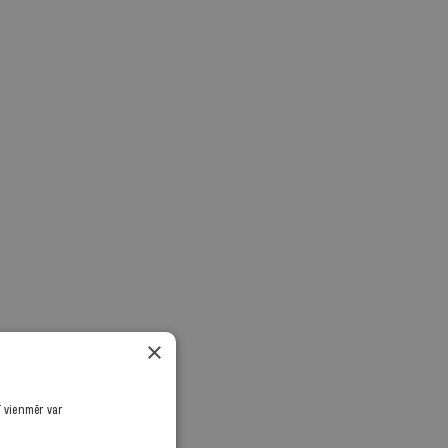
×
ī vienmēr var