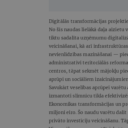
šādas spēja
Digitālās transformācijas projekti
No šīs naudas lielākā daļa aizietu v
tiktu sadalīta uzņēmumu digitalizā
veicināšanai, kā arī infrastruktūr
nevienlīdzības mazināšanai — pied
administratīvi teritoriālās reform
centros, tāpat sekmēt mājokļu pie
aprūpi un sociāliem izaicinājumiem
Savukārt veselības aprūpei varētu 
izmantoti slimnīcu tīkla efektivizē
Ekonomikas transformācijas un pro
miljoni eiro. Šo naudu varētu dalīt
privāto investīciju veicināšanu. Tā