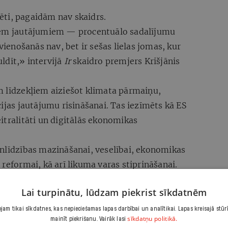
sēti, pagaidām nav skaidrs.
liem jautājumiem — procentuālo sadalījumu
 vienošanās nav, bet ir sešas lielas jomas, kur
ldīt,» intervijā
Ir
skaidro premjers Krišjānis
m līdzekļiem aiziešot klimata pārmaiņu,
cijas jautājumu risināšanai. Tas iezīmēts kā ES
itralitāti un digitālās ekonomikas
enlīdzības mazināšanai, veselībai, ekonomikas
reformai, kā arī likuma varas stiprināšanai.
 mērķiem, tas vēl ir diskusiju jautājums, atzīst
Lai turpinātu, lūdzam piekrist sīkdatnēm
mācija par šobrīd apspriežu galdā likto Finanšu
am tikai sīkdatnes, kas nepieciešamas lapas darbībai un analītikai. Lapas kreisajā stūr
sīkdatņu politikā.
mainīt piekrišanu. Vairāk lasi
mata pārmaiņu un ilgtspējas blokam atvēlēti