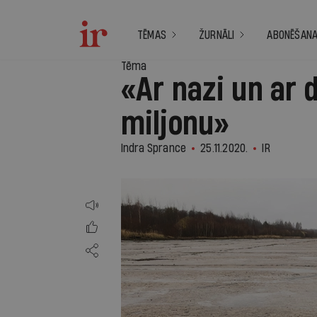
TĒMAS
ŽURNĀLI
ABONĒŠAN
Tēma
«Ar nazi un ar 
miljonu»
Indra Sprance
25.11.2020.
IR