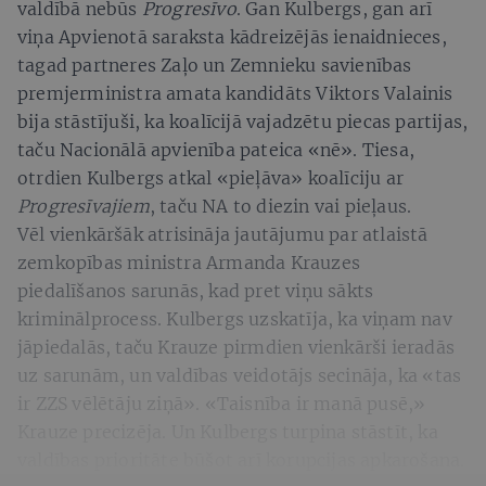
valdībā nebūs
Progresīvo
. Gan Kulbergs, gan arī
viņa Apvienotā saraksta kādreizējās ienaidnieces,
tagad partneres Zaļo un Zemnieku savienības
premjerministra amata kandidāts Viktors Valainis
bija stāstījuši, ka koalīcijā vajadzētu piecas partijas,
taču Nacionālā apvienība pateica «nē». Tiesa,
otrdien Kulbergs atkal «pieļāva» koalīciju ar
Progresīvajiem
, taču NA to diezin vai pieļaus.
Vēl vienkāršāk atrisināja jautājumu par atlaistā
zemkopības ministra Armanda Krauzes
piedalīšanos sarunās, kad pret viņu sākts
kriminālprocess. Kulbergs uzskatīja, ka viņam nav
jāpiedalās, taču Krauze pirmdien vienkārši ieradās
uz sarunām, un valdības veidotājs secināja, ka «tas
ir ZZS vēlētāju ziņā». «Taisnība ir manā pusē,»
Krauze precizēja. Un Kulbergs turpina stāstīt, ka
valdības prioritāte būšot arī korupcijas apkarošana.