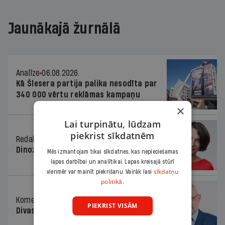
Jaunākajā žurnālā
Analīze
06.08.2026.
Kā Šlesera partija palika nesodīta par
340 000 vērtu reklāmas kampaņu
×
Lai turpinātu, lūdzam
piekrist sīkdatnēm
Redaktores sleja
06.08.2026.
Dinozaura triks
Mēs izmantojam tikai sīkdatnes, kas nepieciešamas
lapas darbībai un analītikai. Lapas kreisajā stūrī
sīkdatņu
vienmēr var mainīt piekrišanu. Vairāk lasi
politikā.
Komentārs
06.08.2026.
PIEKRIST VISĀM
Divas koalīcijas