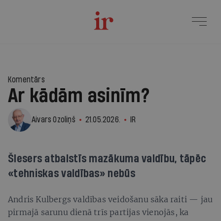
20
Komentārs
Ar kādām asinīm?
Aivars Ozoliņš
21.05.2026.
IR
Šlesers atbalstīs mazākuma valdību, tāpēc
«tehniskas valdības» nebūs
Andris Kulbergs valdības veidošanu sāka raiti — jau
pirmajā sarunu dienā trīs partijas vienojās, ka