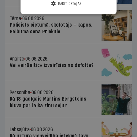
RĀDĪT DETAĻAS
Tēma
06.08.2026.
Policists cietumā, skolotājs – kapos.
Reibuma cena Priekulē
Analīze
06.08.2026.
Vai «airBaltic» izvairīsies no defolta?
Personība
06.08.2026.
Kā 18 gadīgais Martins Bergšteins
kļuva par laika ziņu seju?
Labsajūta
06.08.2026.
Kā uztura vienveidība ietekmē tavu