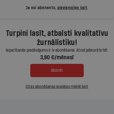
Ja esi abonents,
pievienojies šeit
.
Turpini lasīt, atbalsti kvalitatīvu
žurnālistiku!
Iepazīšanās piedāvājums ir.lv abonēšanai. Atcel jebkurā brīdī.
3,90 €/mēnesī
Abonēt
Citas abonēšanas iespējas meklē šeit