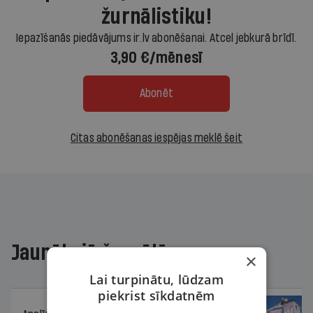
žurnālistiku!
Iepazīšanās piedāvājums ir.lv abonēšanai. Atcel jebkurā brīdī.
3,90 €/mēnesī
Abonēt
Citas abonēšanas iespējas meklē šeit
Jaunākajā žurnālā
×
Lai turpinātu, lūdzam
piekrist sīkdatnēm