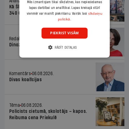
Analīze
06.08.2026.
Mēs izmantojam tikai sīkdatnes, kas nepieciešamas
Kā Šlesera partija palika nesodīta par
lapas darbībai un analītikai. Lapas kreisajā stūrī
340 000 vērtu reklāmas kampaņu
sīkdatņu
vienmēr var mainīt piekrišanu. Vairāk lasi
politikā.
PIEKRIST VISĀM
Redaktores sleja
06.08.2026.
Dinozaura triks
RĀDĪT DETAĻAS
Komentārs
06.08.2026.
Divas koalīcijas
Tēma
06.08.2026.
Policists cietumā, skolotājs – kapos.
Reibuma cena Priekulē