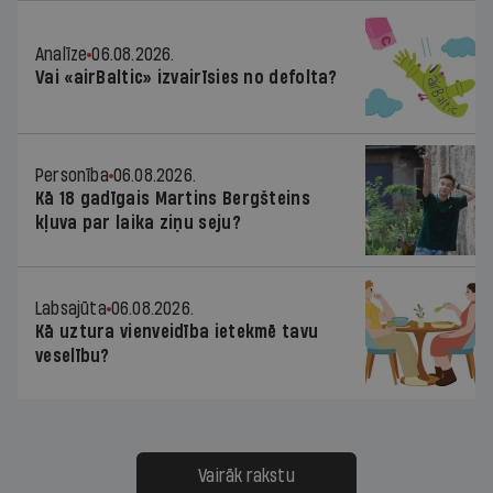
Analīze
06.08.2026.
Vai «airBaltic» izvairīsies no defolta?
Personība
06.08.2026.
Kā 18 gadīgais Martins Bergšteins
kļuva par laika ziņu seju?
Labsajūta
06.08.2026.
Kā uztura vienveidība ietekmē tavu
veselību?
Vairāk rakstu