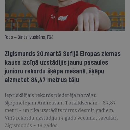
Foto — Gints Ivuškāns, F64
Zigismunds 20.martā Sofijā Eiropas ziemas
kausa izcīņā uzstādījis jaunu pasaules
junioru rekordu šķēpa mešanā, šķēpu
aizmetot 84,47 metrus tālu
Iepriekšējais rekords piederēja norvēģu
šķēpmetējam Andreasam Torkildsenam - 83,87
metri - un tika uzstādīts pirms desmit gadiem.
Viņš rekordu uzstādīja 19 gadu vecumā, savukārt
Zigismunds - 18 gados.