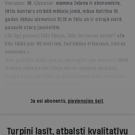
Vecums:
Ģimene:
18.
mamma Jeļena ir ekonomiste,
tētis Guntars strādā mēbeļu jomā, māsa Katrīna 16
gados šķēpu aizmetusi 51,18 m tālu un ir otrajā vietā
pasaulē starp jaunietēm.
Cik ilgi parasti lido šķēps, līdz ietriecas zemē?
«Ja
lido tālāk par 80 metriem, tad kādas trīsarpus, četras
sekundes.»
Nav gadījies kādu putnu pienaglot pie zemes?
«Reiz
treniņa laikā garām lidoja vārna. Spalvas pa gaisu
putēja, taču, par laimi, ar putnu nekas slikts nenotika.
Draugi smējās, ka vakariņas ķeru.»
Ja esi abonents,
pievienojies šeit
.
Turpini lasīt, atbalsti kvalitatīvu