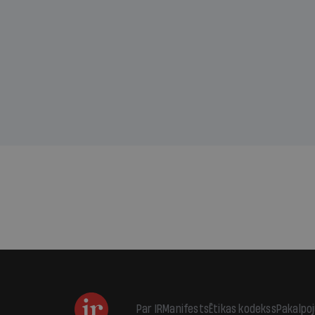
Tik traģiska ir izrādījusies
lemša
divu promiļu reibuma cena
draud
sama
kas j
pirm
augus
Par IR
Manifests
Ētikas kodekss
Pakalpo