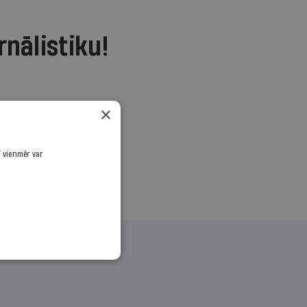
rnālistiku!
.
×
ī vienmēr var