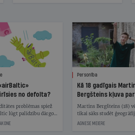
ze
Personība
«airBaltic»
Kā 18 gadīgais Marti
irīsies no defolta?
Bergšteins kļuva par
laika ziņu seju?
ditātes problēmas spiež
Martins Bergšteins (18) v
ltic lūgt palīdzību dārgo
tikai sāks studēt ģeogrāfi
āciju turētājiem, taču
bet viņa sacītajam jau uzt
JAKONE
AGNESE MEIERE
dēļ nebija kvoruma
tūkstošiem laika ziņu ska