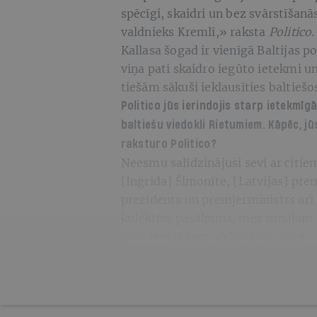
spēcīgi, skaidri un bez svārstīšan
valdnieks Kremlī,» raksta
Politico
Kallasa šogad ir vienīgā Baltijas po
viņa pati skaidro iegūto ietekmi un
tiešām sākuši ieklausīties baltiešo
Politico
jūs ierindojis starp ietekmīg
baltiešu viedokli Rietumiem. Kāpēc, jū
raksturo
Politico
?
Neesmu salīdzinājusi sevi ar citi
[Ingrīda] Šimonīte, [Latvijas] prem
prezidents un premjerministrs arī i
kolektīvs pasākums, mēs runājam
eksistenciāliem apdraudējumiem.