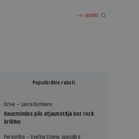
Ienākt
Populārākie raksti
Dzīve
Laura Dumbere
Kaucmindes pils atjaunotāja bez rozā
brillēm
Personība
Evelīna Stiene, speciāli Ir