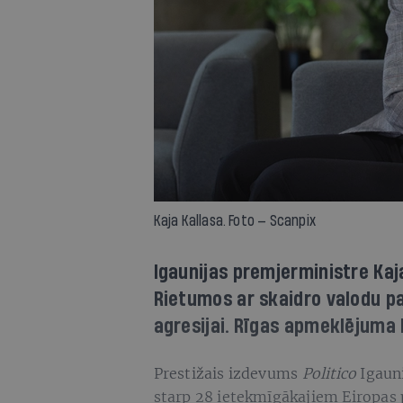
Kaja Kallasa. Foto — Scanpix
Igaunijas premjerministre Kaj
Rietumos ar skaidro valodu pa
agresijai. Rīgas apmeklējuma l
Prestižais izdevums
Politico
Igauni
starp 28 ietekmīgākajiem Eiropas po