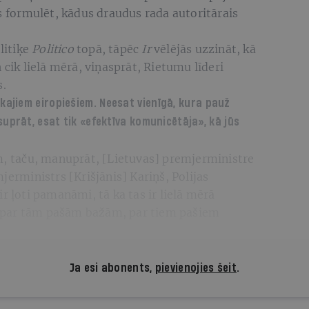
ās formulēt, kādus draudus rada autoritārais
.
litiķe
Politico
topā, tāpēc
Ir
vēlējās uzzināt, kā
 cik lielā mērā, viņasprāt, Rietumu līderi
s.
ākajiem eiropiešiem. Neesat vienīgā, kura pauž
suprāt, esat tik «efektīva komunicētāja», kā jūs
em, taču, manuprāt, [Lietuvas] premjerministre
jerministrs [Krišjānis] Kariņš, Polijas
r ļoti pamanāmi, tā ka tas ir lielā mērā
 par tām pašām bažām, par tiem pašiem
Ja esi abonents,
pievienojies šeit
.