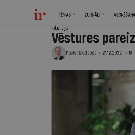
TĒMAS
ŽURNĀLI
ABONĒŠAN
Intervija
Vēstures parei
Pauls Raudseps
21.12.2022.
IR