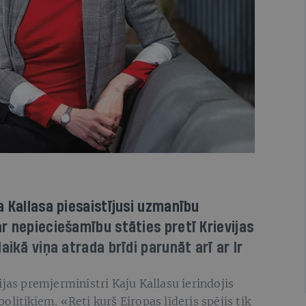
a Kallasa piesaistījusi uzmanību
r nepieciešamību stāties pretī Krievijas
aikā viņa atrada brīdi parunāt arī ar Ir
jas premjerministri Kaju Kallasu ierindojis
litiķiem. «Reti kurš Eiropas līderis spējis tik