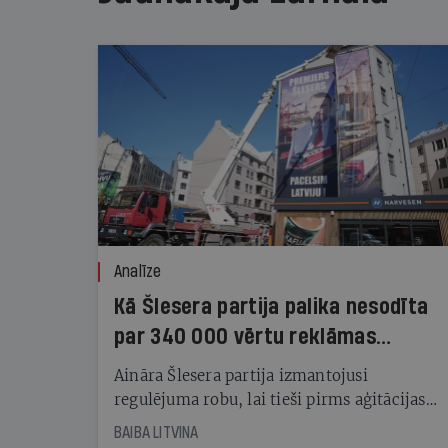
Analīze
Kā Šlesera partija palika nesodīta
par 340 000 vērtu reklāmas
kampaņu
Aināra Šlesera partija izmantojusi
regulējuma robu, lai tieši pirms aģitācijas
starta izreklamētos par summu, kas
BAIBA LITVINA
pārsniedz trešdaļu no likumīgi atļautajiem