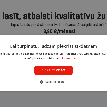
 lasīt, atbalsti kvalitatīvu žu
Iepazīšanās piedāvājums ir.lv abonēšanai. Atcel jebkurā brīdī
3,90 €/mēnesī
Abonēt
Lai turpinātu, lūdzam piekrist sīkdatnēm
am tikai sīkdatnes, kas nepieciešamas lapas darbībai un analītikai. Lapas kreisajā stūr
sīkdatņu politikā.
Citas abonēšanas iespējas meklē šeit
mainīt piekrišanu. Vairāk lasi
PIEKRIST VISĀM
RĀDĪT DETAĻAS