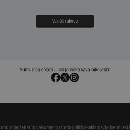
nai. Vai lidsabiedrībai
Latvijā. Aiz dažām minū
 defolts, ja tā nespēs
televīzijas ēterā ir 11 gadi
ksāt augstos procentus,
uzcītīga darba, mammas
āpārskaita jau trīs dienas
atbalsts un drosme turpi
Vairāk rakstu
s nākamās sapulces
meteovērojumus arī tad, 
ta vidū?
šķiet, ka tie nevienam na
vajadzīgi
Mums ir pa ceļam — lasi jaunāko savā laika joslā!
jumu sniegšanas noteikumi
Privātuma politika
Reklāma
Ziedo
Kontakti