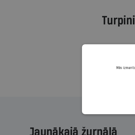
Turpini
Mēs izmantoj
Jaunākajā žurnālā