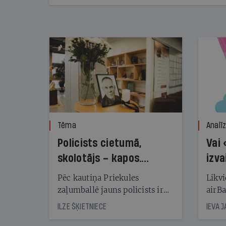
kampaņas tēriņiem. KNAB pārkāpumus
nekonstatē
Tēma
Analī
Policists cietumā,
Vai 
skolotājs – kapos.
izva
Reibuma cena Priekulē
Pēc kautiņa Priekules
Likvi
zaļumballē jauns policists ir
airBa
nonācis cietumā, bet
oblig
ILZE ŠĶIETNIECE
IEVA 
cienījams pedagogs — kapos.
šone