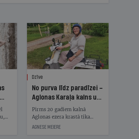
Dzīve
ns
No purva līdz paradīzei –
Aglonas Karaļa kalns un
tā radītāji
ēl
Pirms 20 gadiem kalnā
ju,
Aglonas ezera krastā tika
icas
uzstādītas pirmās koka
AGNESE MEIERE
tītāju
skulptūras, tagad Kristus