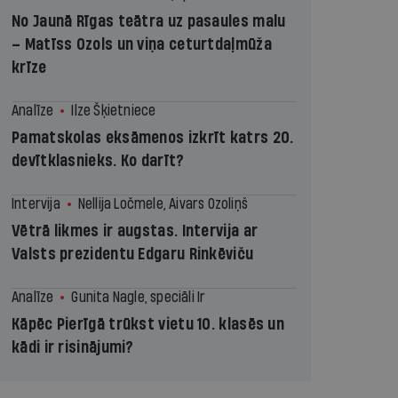
No Jaunā Rīgas teātra uz pasaules malu
– Matīss Ozols un viņa ceturtdaļmūža
krīze
Analīze
Ilze Šķietniece
Pamatskolas eksāmenos izkrīt katrs 20.
devītklasnieks. Ko darīt?
Intervija
Nellija Ločmele, Aivars Ozoliņš
Vētrā likmes ir augstas. Intervija ar
Valsts prezidentu Edgaru Rinkēviču
Analīze
Gunita Nagle, speciāli Ir
Kāpēc Pierīgā trūkst vietu 10. klasēs un
kādi ir risinājumi?