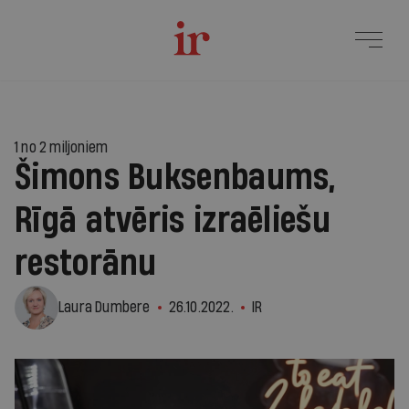
1 no 2 miljoniem
Šimons Buksenbaums,
Rīgā atvēris izraēliešu
restorānu
Laura Dumbere
26.10.2022.
IR