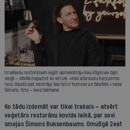
Izraēliešu restorānam iegūt apmeklētāju loku Rīgā nav bijis
viegli — cilvēki nepazīst šo virtuvi. «Kad atbraucu šurp pirmo
reizi, daudzi pat nezināja, kas īsti ir humoss un falafels,» saka
Šimons. Foto — Ieva Salmane
Ko tādu izdomāt var tikai trakais — atvērt
veģetāro restorānu kovida laikā, par sevi
smejas Šimons Buksenbaums. Omulīgā 2eat