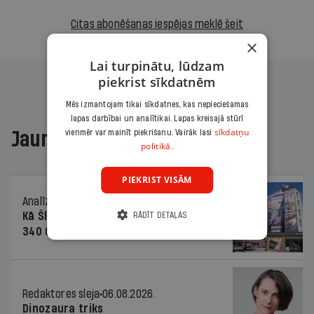
Citas abonēšanas iespējas meklē šeit
×
Lai turpinātu, lūdzam
piekrist sīkdatnēm
Mēs izmantojam tikai sīkdatnes, kas nepieciešamas
lapas darbībai un analītikai. Lapas kreisajā stūrī
sīkdatņu
Jaunākajā žurnālā
vienmēr var mainīt piekrišanu. Vairāk lasi
politikā.
PIEKRIST VISĀM
Analīze
06.08.2026.
Kā Šlesera partija palika nesodīta par
RĀDĪT DETAĻAS
340 000 vērtu reklāmas kampaņu
Redaktores sleja
06.08.2026.
Dinozaura triks