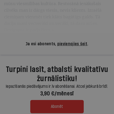
mūsu viesmīlības kultūra. Restorānā ienākušais
cilvēks man ir dārgs viesis, nevis klients. Izraēlā
ciemiņam vienmēr tiek klāts bagātīgs galds. Tā
darīja mani vecvecāki un vecāki, tā daru arī es.
Devīgums ir goda lieta.»
Ja esi abonents,
pievienojies šeit
.
Turpini lasīt, atbalsti kvalitatīvu
žurnālistiku!
Iepazīšanās piedāvājums ir.lv abonēšanai. Atcel jebkurā brīdī.
3,90 €/mēnesī
Abonēt