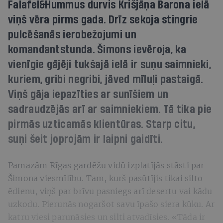
Falafel&Hummus durvis Krišjāņa Barona ielā
viņš vēra pirms gada. Drīz sekoja stingrie
pulcēšanās ierobežojumi un
komandantstunda. Šimons ievēroja, ka
vienīgie gājēji tukšajā ielā ir suņu saimnieki,
kuriem, gribi negribi, jāved mīluļi pastaigā.
Viņš gāja iepazīties ar sunīšiem un
sadraudzējās arī ar saimniekiem. Tā tika pie
pirmās uzticamās klientūras. Starp citu,
suņi šeit joprojām ir laipni gaidīti.
Pamazām Rīgas gardēžu vidū izplatījās stāsti par
Šimona viesmīlību. Tam, kurš pasūtījis tikai silto
ēdienu, viņš par brīvu pasniegs arī desertu vai kādu
uzkodu. Pierunās nogaršot savu īpašo siera kūku. Ar
katru viesi parunāsies un silti atvadīsies. «Tāda ir