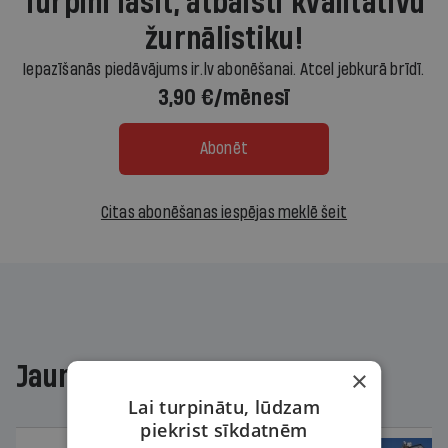
Turpini lasīt, atbalsti kvalitatīvu
žurnālistiku!
Iepazīšanās piedāvājums ir.lv abonēšanai. Atcel jebkurā brīdī.
3,90 €/mēnesī
Abonēt
Citas abonēšanas iespējas meklē šeit
Jaunākajā žurnālā
×
Lai turpinātu, lūdzam
piekrist sīkdatnēm