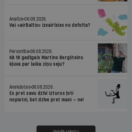
Analīze
06.08.2026.
Vai «airBaltic» izvairīsies no defolta?
Personība
06.08.2026.
Kā 18 gadīgais Martins Bergšteins
kļuva par laika ziņu seju?
Anekdotes
06.08.2026.
Es pret savu dzīvi izturos ļoti
nopietni, bet dzīve pret mani — ne!
Vairāk rakstu