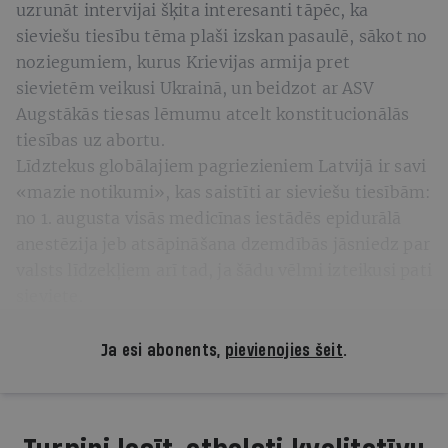
uzrunāt intervijai šķita interesanti tāpēc, ka
sieviešu tiesību tēma plaši izskan pasaulē, sākot no
noziegumiem, kurus Krievijas armija pret
sievietēm veikusi Ukrainā, un beidzot ar ASV
Augstākās tiesas lēmumu atcelt konstitucionālās
tiesības uz abortu.
Līdztekus globālajiem pagriezieniem Latvijā ir savi
«mazie notikumi», kas saistīti ar sieviešu tiesībām:
no 1. augusta visās medicīnas iestādēs epidurālā
anestēzija jeb atsāpināšana dzemdībās jāsniedz par
valsts līdzekļiem arī tad, ja šādu vēlmi izteikusi pati
sieviete.
Ja esi abonents,
pievienojies šeit
.