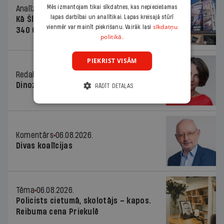
Mēs izmantojam tikai sīkdatnes, kas nepieciešamas
Analīze
06.08.2026.
lapas darbībai un analītikai. Lapas kreisajā stūrī
Kā Šlesera partija palika nesodīta par
sīkdatņu
vienmēr var mainīt piekrišanu. Vairāk lasi
340 000 vērtu reklāmas kampaņu
politikā.
PIEKRIST VISĀM
Redaktores sleja
06.08.2026.
Dinozaura triks
RĀDĪT DETAĻAS
Komentārs
06.08.2026.
Divas koalīcijas
Tēma
06.08.2026.
Policists cietumā, skolotājs – kapos.
Reibuma cena Priekulē