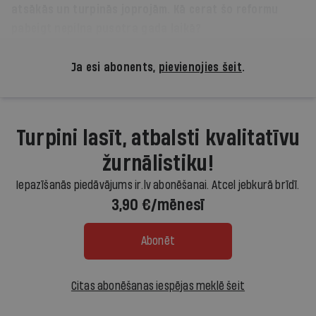
atsākās un turpinās joprojām. Kā cerat šo reformu
pabeigt nepilna pusotra gada laikā?
Ja esi abonents,
pievienojies šeit
.
Turpini lasīt, atbalsti kvalitatīvu
žurnālistiku!
Iepazīšanās piedāvājums ir.lv abonēšanai. Atcel jebkurā brīdī.
3,90 €/mēnesī
Abonēt
Citas abonēšanas iespējas meklē šeit