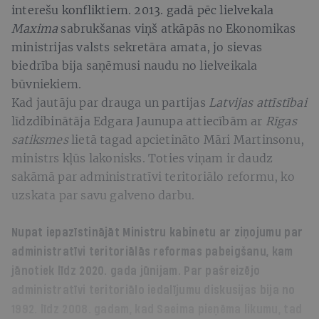
interešu konfliktiem. 2013. gadā pēc lielvekala
Maxima
sabrukšanas viņš atkāpās no Ekonomikas
ministrijas valsts sekretāra amata, jo sievas
biedrība bija saņēmusi naudu no lielveikala
būvniekiem.
Kad jautāju par drauga un partijas
Latvijas attīstībai
līdzdibinātāja Edgara Jaunupa attiecībām ar
Rīgas
satiksmes
lietā tagad apcietināto Māri Martinsonu,
ministrs kļūs lakonisks. Toties viņam ir daudz
sakāmā par administratīvi teritoriālo reformu, ko
uzskata par savu galveno darbu.
Nupat iepazīstinājāt Ministru kabinetu ar ziņojumu par
administratīvi teritoriālās reformas pabeigšanu, kam
jānotiek līdz 2020. gada jūnijam. Par pašreizējo
administratīvi teritoriālo iedalījumu diskusijas bija no
1992. līdz 2008. gadam, kad Saeima pieņēma likumu, tad