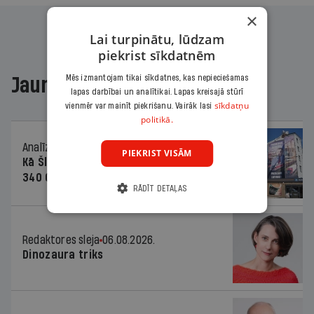
×
Lai turpinātu, lūdzam
piekrist sīkdatnēm
Mēs izmantojam tikai sīkdatnes, kas nepieciešamas
Jaunākajā žurnālā
lapas darbībai un analītikai. Lapas kreisajā stūrī
sīkdatņu
vienmēr var mainīt piekrišanu. Vairāk lasi
politikā.
Analīze
06.08.2026.
PIEKRIST VISĀM
Kā Šlesera partija palika nesodīta par
340 000 vērtu reklāmas kampaņu
RĀDĪT DETAĻAS
Redaktores sleja
06.08.2026.
Dinozaura triks