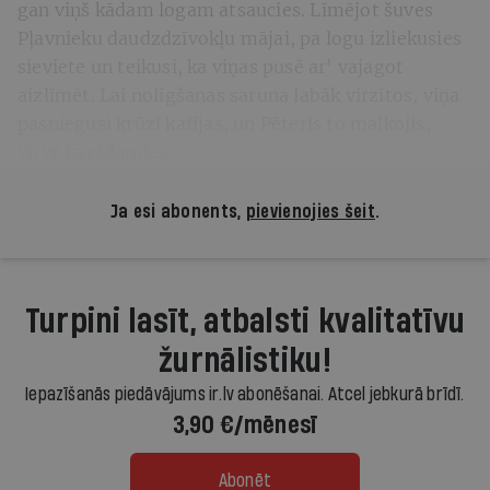
gan viņš kādam logam atsaucies. Līmējot šuves
Pļavnieku daudzdzīvokļu mājai, pa logu izliekusies
sieviete un teikusi, ka viņas pusē ar' vajagot
aizlīmēt. Lai nolīgšanas saruna labāk virzītos, viņa
pasniegusi krūzi kafijas, un Pēteris to malkojis,
virvē karādamies.
Ja esi abonents,
pievienojies šeit
.
Turpini lasīt, atbalsti kvalitatīvu
žurnālistiku!
Iepazīšanās piedāvājums ir.lv abonēšanai. Atcel jebkurā brīdī.
3,90 €/mēnesī
Abonēt