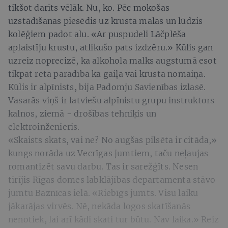
tikšot darīts vēlāk. Nu, ko. Pēc mokošas
uzstādīšanas piesēdis uz krusta malas un lūdzis
kolēģiem padot alu. «Ar puspudeli Lāčplēša
aplaistīju krustu, atlikušo pats izdzēru.» Kūlis gan
uzreiz noprecizē, ka alkohola malks augstumā esot
tikpat reta parādība kā gaiļa vai krusta nomaiņa.
Kūlis ir alpīnists, bija Padomju Savienības izlasē.
Vasarās viņš ir latviešu alpīnistu grupu instruktors
kalnos, ziemā - drošības tehniķis un
elektroinženieris.
«Skaists skats, vai ne? No augšas pilsēta ir citāda,»
kungs norāda uz Vecrīgas jumtiem, taču neļaujas
romantizēt savu darbu. Tas ir sarežģīts. Nesen
tīrījis Rīgas domes labklājības departamenta stāvo
jumtu Baznīcas ielā. «Riebīgs jumts. Visu laiku
jākarājas virvēs. Nē, nekāda logos skatīšanās
nenotiek, lai arī kādi skati tur būtu. Nav laika.» Reiz