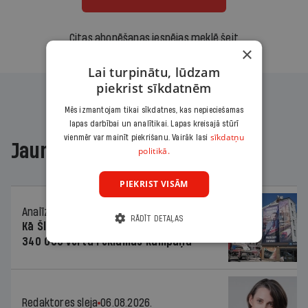
Citas abonēšanas iespējas meklē šeit
×
Lai turpinātu, lūdzam
piekrist sīkdatnēm
Mēs izmantojam tikai sīkdatnes, kas nepieciešamas
lapas darbībai un analītikai. Lapas kreisajā stūrī
sīkdatņu
vienmēr var mainīt piekrišanu. Vairāk lasi
Jaunākajā žurnālā
politikā.
PIEKRIST VISĀM
Analīze
06.08.2026.
RĀDĪT DETAĻAS
Kā Šlesera partija palika nesodīta par
340 000 vērtu reklāmas kampaņu
Redaktores sleja
06.08.2026.