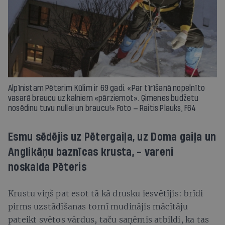
Alpīnistam Pēterim Kūlim ir 69 gadi. «Par tīrīšanā nopelnīto
vasarā braucu uz kalniem «pārziemot». Ģimenes budžetu
nosēdinu tuvu nullei un braucu!» Foto — Raitis Plauks, F64
Esmu sēdējis uz Pētergaiļa, uz Doma gaiļa un
Anglikāņu baznīcas krusta, - vareni
noskalda Pēteris
Krustu viņš pat esot tā kā drusku iesvētījis: brīdi
pirms uzstādīšanas tornī mudinājis mācītāju
pateikt svētos vārdus, taču saņēmis atbildi, ka tas