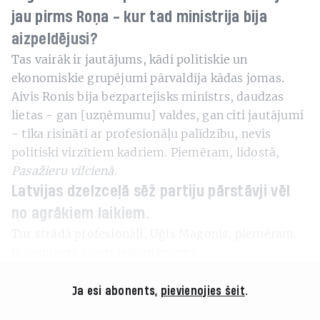
jau pirms Roņa - kur tad ministrija bija
aizpeldējusi?
Tas vairāk ir jautājums, kādi politiskie un
ekonomiskie grupējumi pārvaldīja kādas jomas.
Aivis Ronis bija bezpartejisks ministrs, daudzas
lietas - gan [uzņēmumu] valdes, gan citi jautājumi
- tika risināti ar profesionāļu palīdzību, nevis
politiski virzītiem kadriem. Piemēram, lidostā,
Pasažieru vilcienā
.
Latvijas dzelzceļā sēž partiju pārstāvji vēl
no agrākiem laikiem.
Tur strādā profesionāļi, Uģis Magonis, piemēram.
Ir sasniegts kravu rekordapjoms.
Ja esi abonents,
pievienojies šeit
.