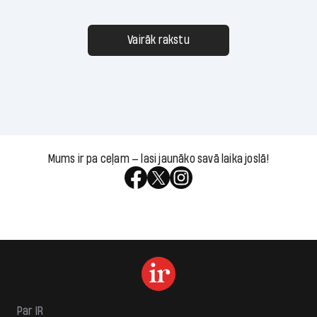
Vairāk rakstu
Mums ir pa ceļam — lasi jaunāko savā laika joslā!
Par IR