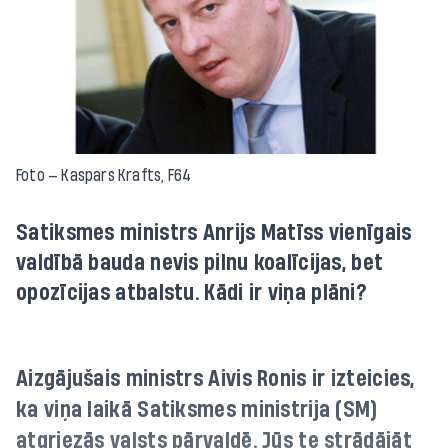
Foto — Kaspars Krafts, F64
Satiksmes ministrs Anrijs Matīss vienīgais
valdībā bauda nevis pilnu koalīcijas, bet
opozīcijas atbalstu. Kādi ir viņa plāni?
Aizgājušais ministrs Aivis Ronis ir izteicies,
ka viņa laikā Satiksmes ministrija (SM)
atgriezās valsts pārvaldē. Jūs te strādājāt