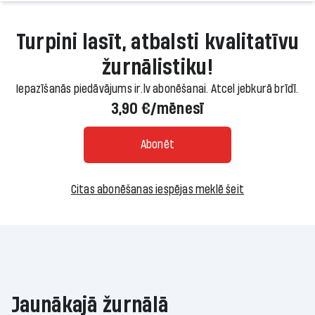
Turpini lasīt, atbalsti kvalitatīvu
žurnālistiku!
Iepazīšanās piedāvājums ir.lv abonēšanai. Atcel jebkurā brīdī.
3,90 €/mēnesī
Abonēt
Citas abonēšanas iespējas meklē šeit
Jaunākajā žurnālā