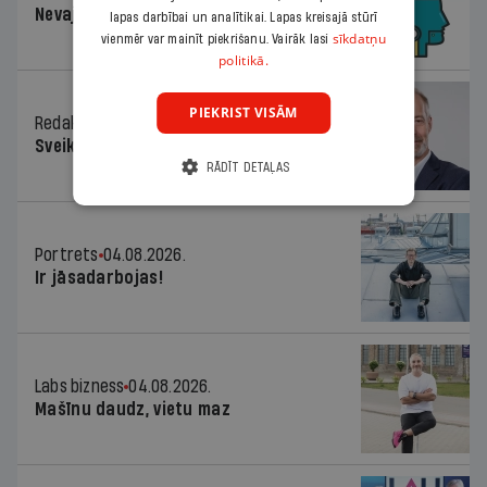
Nevajag baidīties!
lapas darbībai un analītikai. Lapas kreisajā stūrī
sīkdatņu
vienmēr var mainīt piekrišanu. Vairāk lasi
politikā.
PIEKRIST VISĀM
Redaktora sleja
04.08.2026.
Sveika un sveiks!
RĀDĪT DETAĻAS
Portrets
04.08.2026.
Ir jāsadarbojas!
Labs bizness
04.08.2026.
Mašīnu daudz, vietu maz