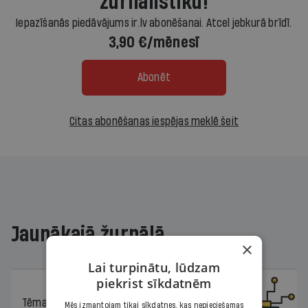
žurnālistiku!
Iepazīšanās piedāvājums ir.lv abonēšanai. Atcel jebkurā brīdī.
3,90 €/mēnesī
Abonēt
Citas abonēšanas iespējas meklē šeit
Jaunākajā žurnālā
×
Lai turpinātu, lūdzam
piekrist sīkdatnēm
Tēma
04.08.2026.
Mēs izmantojam tikai sīkdatnes, kas nepieciešamas