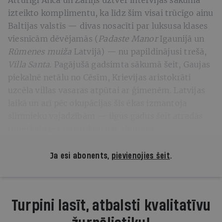
izteikto komplimentu, ka līdz šim visai trūcīgo ainu
Baltijas valstīs — divas nosacīti par luksusa klases
viesnīcām dēvējamās (
Padaste Manor
Igaunijā un
Rūmenes muiža
Latvijā) — nu papildinājusi trešā,
Villa Santa
. Pagājušā gadsimta sākumā šeit, Gaujas
piekalnē netālu no Cēsīm, Krievijas aristokrāti
uzcēla villas vasaras atpūtai ar ģimenēm. Latvijas
laikā un arī pēc okupācijas šīs ēkas izmantoja
slimnieku vajadzībām — ilgus gadus šeit atradās
tuberkulozes rehabilitācijas slimnīca.
Ja esi abonents,
pievienojies šeit
.
Turpini lasīt, atbalsti kvalitatīvu