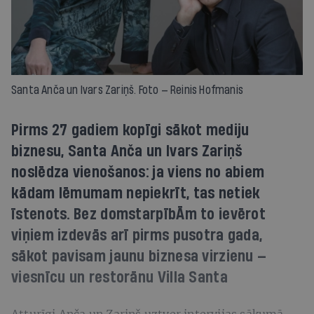
Santa Anča un Ivars Zariņš. Foto — Reinis Hofmanis
Pirms 27 gadiem kopīgi sākot mediju
biznesu, Santa Anča un Ivars Zariņš
noslēdza vienošanos: ja viens no abiem
kādam lēmumam nepiekrīt, tas netiek
īstenots. Bez domstarpībĀm to ievērot
viņiem izdevās arī pirms pusotra gada,
sākot pavisam jaunu biznesa virzienu —
viesnīcu un restorānu Villa Santa
Atturīgi Anča un Zariņš uztver intervijas sākumā