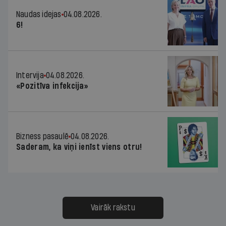
Naudas idejas
04.08.2026.
6!
Intervija
04.08.2026.
«Pozitīva infekcija»
Bizness pasaulē
04.08.2026.
Saderam, ka viņi ienīst viens otru!
Vairāk rakstu