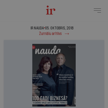
Ir Nauda - 05. oktobris,
IR NAUDA
05. OKTOBRIS, 2018
Žurnālu arhīvs