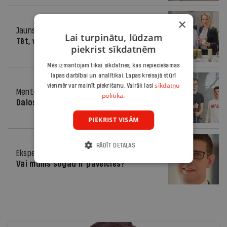
×
Jauns bizness
12.10.2018.
Lai turpinātu, lūdzam
Tēt, vai tev ir ideja?
piekrist sīkdatnēm
Mēs izmantojam tikai sīkdatnes, kas nepieciešamas
lapas darbībai un analītikai. Lapas kreisajā stūrī
sīkdatņu
vienmēr var mainīt piekrišanu. Vairāk lasi
Mentors
12.10.2018.
politikā.
Dalos pieredzē: kā sākt ražot?
PIEKRIST VISĀM
RĀDĪT DETAĻAS
Eksperta viedoklis
12.10.2018.
Vai mums šogad ir paveicies?