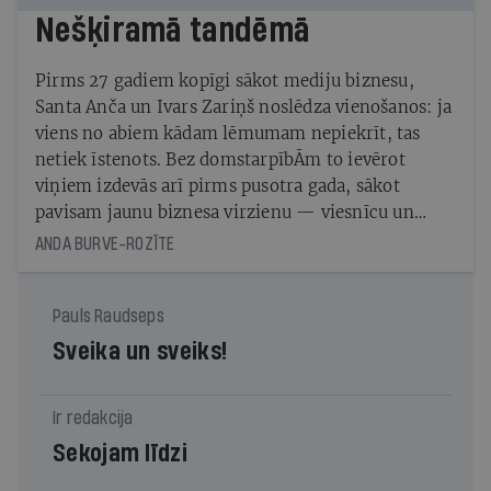
Nešķiramā tandēmā
Pirms 27 gadiem kopīgi sākot mediju biznesu,
Santa Anča un Ivars Zariņš noslēdza vienošanos: ja
viens no abiem kādam lēmumam nepiekrīt, tas
netiek īstenots. Bez domstarpībĀm to ievērot
viņiem izdevās arī pirms pusotra gada, sākot
pavisam jaunu biznesa virzienu — viesnīcu un
restorānu Villa Santa
ANDA BURVE-ROZĪTE
Pauls Raudseps
Sveika un sveiks!
Ir redakcija
Sekojam līdzi