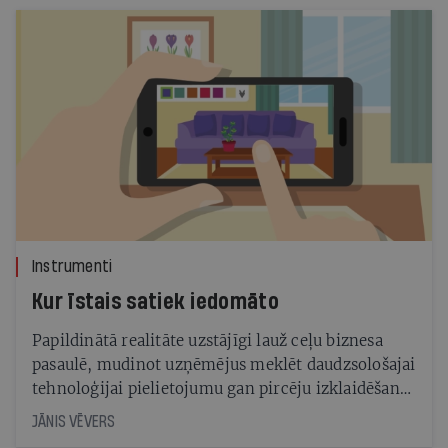
un piedāvātās preces bieži izpelnās kritiku par
pesteļošanu un pseidozinātni
Instrumenti
Kur īstais satiek iedomāto
Papildinātā realitāte uzstājīgi lauž ceļu biznesa
pasaulē, mudinot uzņēmējus meklēt daudzsološajai
tehnoloģijai pielietojumu gan pircēju izklaidēšanā,
gan pārdošanas veicināšanā
JĀNIS VĒVERS