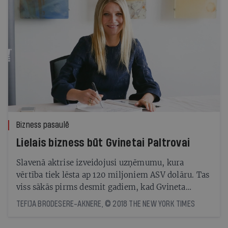
Bizness pasaulē
Lielais bizness būt Gvinetai Paltrovai
Slavenā aktrise izveidojusi uzņēmumu, kura
vērtība tiek lēsta ap 120 miljoniem ASV dolāru. Tas
viss sākās pirms desmit gadiem, kad Gvineta
Paltrova sāka elektroniski izsūtīt apkārtrakstu ar
TEFIJA BRODESERE-AKNERE, © 2018 THE NEW YORK TIMES
ieteikumiem par labām (un dārgām) precēm, ko
lieto pati un iesaka citiem. Tagad viņas ieteikumi