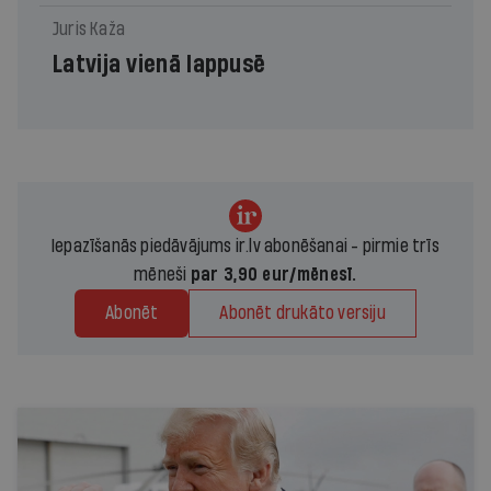
Juris Kaža
Latvija vienā lappusē
Iepazīšanās piedāvājums ir.lv abonēšanai - pirmie trīs
mēneši
par 3,90 eur/mēnesī.
Abonēt
Abonēt drukāto versiju