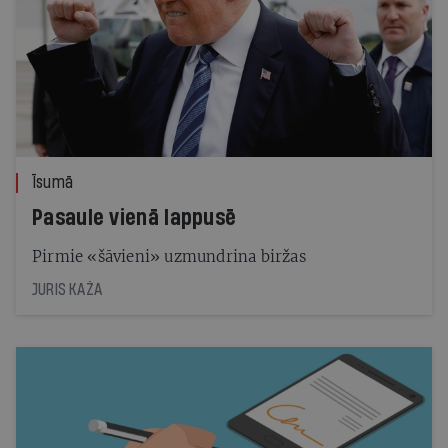
Īsumā
Pasaule vienā lappusē
Pirmie «šāvieni» uzmundrina biržas
JURIS KAŽA