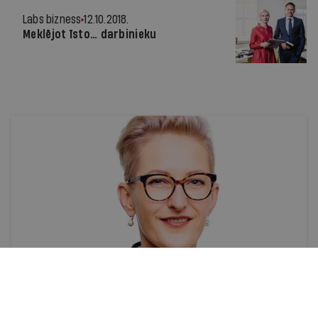
Labs bizness
12.10.2018.
Meklējot īsto… darbinieku
Personāla attīstība