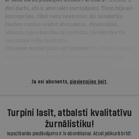
divi darbi, abi ir abstrakti metinājumi. Tiem bija arī
koncepcijas, tikai vairs neatceros, ko uzrakstīju.
Darbus cenšos veidot abstraktus, dinamiskus,
iekļauju tajos kustību un spriedzi. Lielākoties tie
nenozīmē neko konkrētu.
Jā, darbos nereti
Tēlniekam mazliet jābūt arī tehniķim?
vajag izmantot alumīnija vai bronzas liešanu un
metināšanu, to visu man patīk darīt pašam.
Ja esi abonents,
pievienojies šeit
.
Turpini lasīt, atbalsti kvalitatīvu
žurnālistiku!
Iepazīšanās piedāvājums ir.lv abonēšanai. Atcel jebkurā brīdī.