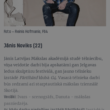
Foto — Reinis Hofmanis, F64
Jānis Noviks (22)
Jānis Latvijas Mākslas akadēmijā studē tēlniecību,
viņa veidotie darbi bija apskatāmi gan Jelgavas
ledus skulptūru festivālā, gan jauno tēlnieku
izstādē
Pārtīhārd
klubā
G4
. Vasarā tēlnieka darbi
būs redzami arī starptautiskā mākslas triennālē
Skotijā.
Ivars - scenogrāfs, Danuta - mākslas
Vecāki:
pasniedzēja.
Izstādē ir
Ar kādu darbu piedalījies izstādē
Pārtīhārd
?