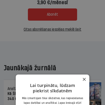
3,90 €/mēnesī
Abonēt
Citas abonēšanas iespējas meklē šeit
Jaunākajā žurnālā
×
Lai turpinātu, lūdzam
Analīze
06.08.2026.
piekrist sīkdatnēm
Kā Šlesera partija palika nesodīta par
Mēs izmantojam tikai sīkdatnes, kas nepieciešamas
340 000 vērtu reklāmas kampaņu
lapas darbībai un analītikai. Lapas kreisajā stūrī