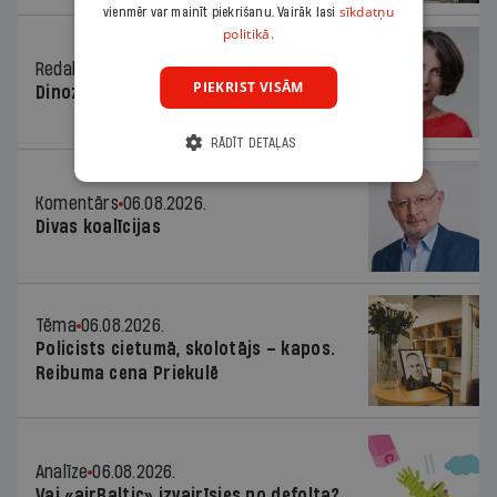
sīkdatņu
vienmēr var mainīt piekrišanu. Vairāk lasi
politikā.
Redaktores sleja
06.08.2026.
PIEKRIST VISĀM
Dinozaura triks
RĀDĪT DETAĻAS
Komentārs
06.08.2026.
Divas koalīcijas
Tēma
06.08.2026.
Policists cietumā, skolotājs – kapos.
Reibuma cena Priekulē
Analīze
06.08.2026.
Vai «airBaltic» izvairīsies no defolta?