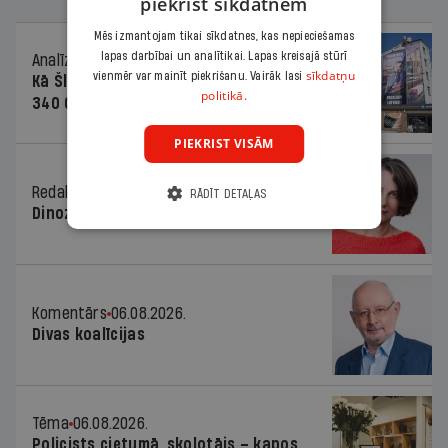
piekrist sīkdatnēm
Mēs izmantojam tikai sīkdatnes, kas nepieciešamas
lapas darbībai un analītikai. Lapas kreisajā stūrī
Analīze
06.08.2026.
sīkdatņu
vienmēr var mainīt piekrišanu. Vairāk lasi
Kā Šlesera partija palika nesodīta par
politikā.
340 000 vērtu reklāmas kampaņu
PIEKRIST VISĀM
Redaktores sleja
06.08.2026.
RĀDĪT DETAĻAS
Dinozaura triks
Komentārs
06.08.2026.
Divas koalīcijas
Tēma
06.08.2026.
Policists cietumā, skolotājs – kapos.