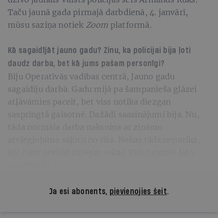
Taču jaunā gada pirmajā darbdienā, 4. janvārī,
mūsu saziņa notiek
Zoom
platformā.
Kā sagaidījāt jauno gadu? Zinu, ka policijai bija ļoti
daudz darba, bet kā jums pašam personīgi?
Biju Operatīvās vadības centrā, Jauno gadu
sagaidīju darbā. Gadu mijā pa šampanieša glāzei
atļāvāmies pacelt, bet viss notika diezgan
saspringtā gaisotnē. Dažādi saasinājumi bija. Nu,
tāda normāla darba naksniņa ar zināmu
atvieglojuma sajūtu no rīta. Nekas tāds nenotika,
kur būtu sevišķi smagas sekas. Viss beidzās labi
salīdzinoši.
Ja esi abonents,
pievienojies šeit
.