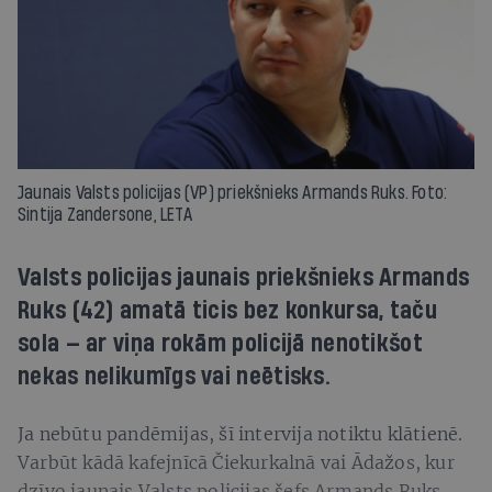
Jaunais Valsts policijas (VP) priekšnieks Armands Ruks. Foto:
Sintija Zandersone, LETA
Valsts policijas jaunais priekšnieks Armands
Ruks (42) amatā ticis bez konkursa, taču
sola — ar viņa rokām policijā nenotikšot
nekas nelikumīgs vai neētisks.
Ja nebūtu pandēmijas, šī intervija notiktu klātienē.
Varbūt kādā kafejnīcā Čiekurkalnā vai Ādažos, kur
dzīvo jaunais Valsts policijas šefs Armands Ruks.