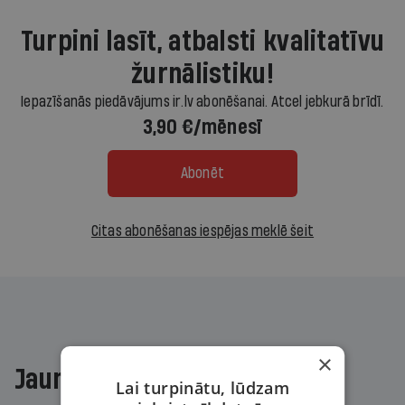
Turpini lasīt, atbalsti kvalitatīvu
žurnālistiku!
Iepazīšanās piedāvājums ir.lv abonēšanai. Atcel jebkurā brīdī.
3,90 €/mēnesī
Abonēt
Citas abonēšanas iespējas meklē šeit
×
Jaunākajā žurnālā
Lai turpinātu, lūdzam