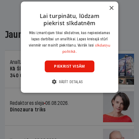
×
Lai turpinātu, lūdzam
piekrist sīkdatnēm
Jaunākajā žurnālā
Mēs izmantojam tikai sīkdatnes, kas nepieciešamas
lapas darbībai un analītikai. Lapas kreisajā stūrī
sīkdatņu
vienmēr var mainīt piekrišanu. Vairāk lasi
politikā.
Analīze
06.08.2026.
PIEKRIST VISĀM
Kā Šlesera partija palika nesodīta par
340 000 vērtu reklāmas kampaņu
RĀDĪT DETAĻAS
Redaktores sleja
06.08.2026.
Dinozaura triks