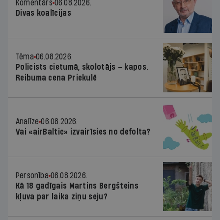
Komentārs
06.08.2026.
Divas koalīcijas
Tēma
06.08.2026.
Policists cietumā, skolotājs – kapos.
Reibuma cena Priekulē
Analīze
06.08.2026.
Vai «airBaltic» izvairīsies no defolta?
Personība
06.08.2026.
Kā 18 gadīgais Martins Bergšteins
kļuva par laika ziņu seju?