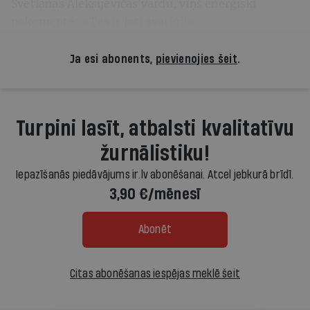
Svetlanas Aleksijevičas vārdu, viņš enerģiski
nokomentē: «Tas ir ļoti svarīgi!»
Ja esi abonents,
pievienojies šeit
.
Turpini lasīt, atbalsti kvalitatīvu
žurnālistiku!
Iepazīšanās piedāvājums ir.lv abonēšanai. Atcel jebkurā brīdī.
3,90 €/mēnesī
Abonēt
Citas abonēšanas iespējas meklē šeit