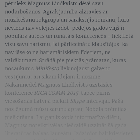
pētnieks Magnuss Lindkvists dēvē savu
nodarbošanos. Agrāk jaunībā aizrāvies ar
muzicēšanu rokgrupā un sarakstījis romānu, kuru
neviens nav vēlējies izdot, pēdējos gados viņš ir
populārs autors un runātājs konferencēs - liek lietā
visu savu harismu, lai pārliecinātu klausītājus, ka
nav jāseko ne harismātiskiem līderiem, ne
vairākumam. Strādā pie piektās grāmatas, kuras
nosaukums
Minifesto
liek nojaust galveno
vēstījumu: arī sīkām idejām ir nozīme.
Nākamnedēļ Magnuss Lindkvists uzstāsies
konferencē
RIGA COMM 2015
, tāpēc pirms
viesošanās Latvijā piekrīt
Skype
intervijai. Pašā
noslēgumā mūsu sarunu aprauj Nobela prēmijas
piešķiršana. Lai gan izkopis informatīvo diētu,
Magnuss noteikti vēlas tiešraidē uzzināt šā gada
literatūras balvas laureātu. Izdzirdot baltkrievietes