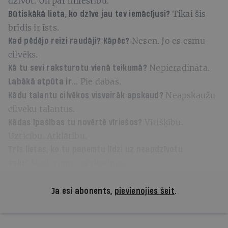
dzīvot. Un par mīlestību.
Tikai šis
Būtiskākā lieta, ko dzīve jau tev iemācījusi?
brīdis ir īsts.
Nesen. Jo es esmu
Kad pēdējo reizi raudāji? Kāpēc?
cilvēks.
Nepieradināta.
Kā tu sevi raksturotu vienā teikumā?
Pie dabas.
Labākā atpūta ir...
Neapskaužu
Kādu talantu cilvēkos visvairāk apskaud?
cilvēku talantus.
Vīrišķību.
Kādas īpašības tu novērtē vīriešos?
Uzticību. Atklātību.
Trīs lietas, ko tu paņemtu līdzi uz neapdzīvotu
? Nazi, rumu, sērkociņus.
salu
Ja esi abonents,
pievienojies šeit
.