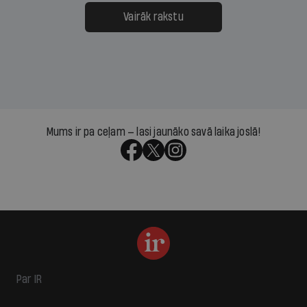
Vairāk rakstu
Mums ir pa ceļam — lasi jaunāko savā laika joslā!
Par IR