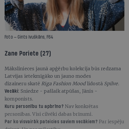
Foto — Gints Ivuškāns, F64
Zane Poriete (27)
Mākslinieces jaunā apģērbu kolekcija būs redzama
Latvijas ietekmīgāko un jauno modes
dizaineru skatē
Riga Fashion Mood
lidostā
Spilve
.
Sniedze - pašlaik atpūšas, Jānis -
Vecāki:
komponists.
Nav konkrētas
Kuru personību tu apbrīno?
personības. Visi cilvēki dabas brīnumi.
Par iespēju
Par ko visvairāk pateicies saviem vecākiem?