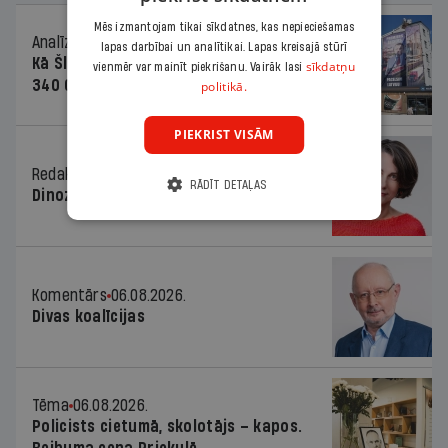
Mēs izmantojam tikai sīkdatnes, kas nepieciešamas
Analīze
06.08.2026.
lapas darbībai un analītikai. Lapas kreisajā stūrī
Kā Šlesera partija palika nesodīta par
sīkdatņu
vienmēr var mainīt piekrišanu. Vairāk lasi
340 000 vērtu reklāmas kampaņu
politikā.
PIEKRIST VISĀM
Redaktores sleja
06.08.2026.
RĀDĪT DETAĻAS
Dinozaura triks
Komentārs
06.08.2026.
Divas koalīcijas
Tēma
06.08.2026.
Policists cietumā, skolotājs – kapos.