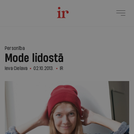
Personība
Mode lidostā
Ieva Cielava
02.10.2013.
IR