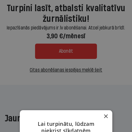
Turpini lasīt, atbalsti kvalitatīvu
žurnālistiku!
Iepazīšanās piedāvājums ir.lv abonēšanai. Atcel jebkurā brīdī.
3,90 €/mēnesī
Abonēt
Citas abonēšanas iespējas meklē šeit
×
Jaunākajā žurnālā
Lai turpinātu, lūdzam
piekrist sīkdatnēm