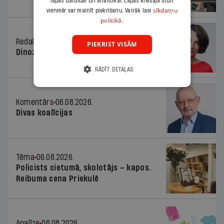
lapas darbībai un analītikai. Lapas kreisajā stūrī
sīkdatņu
vienmēr var mainīt piekrišanu. Vairāk lasi
politikā.
Redaktores sleja
06.08.2026.
PIEKRIST VISĀM
Dinozaura triks
RĀDĪT DETAĻAS
Komentārs
06.08.2026.
Divas koalīcijas
Tēma
06.08.2026.
Policists cietumā, skolotājs – kapos.
Reibuma cena Priekulē
Analīze
06.08.2026.