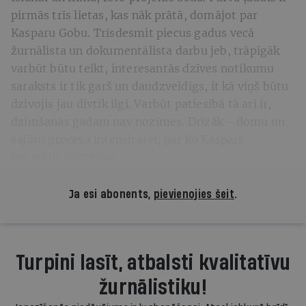
pirmās trīs lietas, kas nāk prātā, domājot par
Kasparu Gobu. Trīsdesmit piecus gadus vecā
žurnālista un dokumentālista darbu jeb, trāpīgāk
varbūt būtu teikt, interesantās dzīves notikumu
saraksts ir tik garš un daudzveidīgs, it kā viņš būtu
dzīvojis jau divtik ilgi. Varbūt patiesībā tā arī ir,
dzimšanas gadam nav nozīmes. Drīzāk - domu un
sajūtu procesa intensitātei, par ko Kaspars
nevarētu sūdzēties.
Ja esi abonents,
pievienojies šeit
.
Turpini lasīt, atbalsti kvalitatīvu
žurnālistiku!