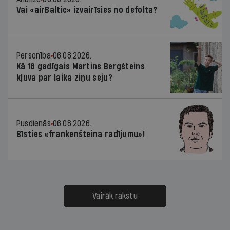
Vai «airBaltic» izvairīsies no defolta?
Personība
06.08.2026.
Kā 18 gadīgais Martins Bergšteins
kļuva par laika ziņu seju?
Pusdienās
06.08.2026.
Bīsties «frankenšteina radījumu»!
Vairāk rakstu