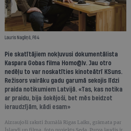
Lauris Nagliņš, F64
Pie skatītājiem nokļuvusi dokumentālista
Kaspara Gobas filma Homo@lv. Jau otro
nedēļu to var noskatīties kinoteātrī KSuns.
Režisors vairāku gadu garumā sekojis līdzi
praida notikumiem Latvijā. «Tas, kas notika
ar praidu, bija šokējoši, bet mēs beidzot
ieraudzījām, kādi esam»
Aizraujoši raksti žurnālā Rīgas Laiks, grāmata par
Īslandi un filma, foto projekts Seda. Purva ļaudis ir