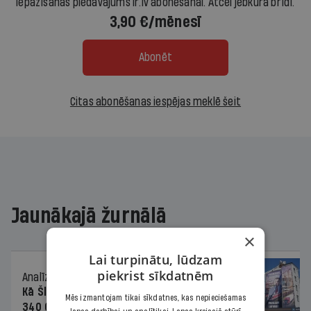
Iepazīšanās piedāvājums ir.lv abonēšanai. Atcel jebkurā brīdī.
3,90 €/mēnesī
Abonēt
Citas abonēšanas iespējas meklē šeit
Jaunākajā žurnālā
×
Lai turpinātu, lūdzam
piekrist sīkdatnēm
Analīze
06.08.2026.
Kā Šlesera partija palika nesodīta par
Mēs izmantojam tikai sīkdatnes, kas nepieciešamas
340 000 vērtu reklāmas kampaņu