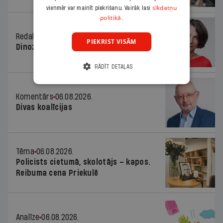
sīkdatņu
vienmēr var mainīt piekrišanu. Vairāk lasi
politikā.
Redaktores sleja
06.08.2026.
PIEKRIST VISĀM
Dinozaura triks
RĀDĪT DETAĻAS
Komentārs
06.08.2026.
Divas koalīcijas
Tēma
06.08.2026.
Policists cietumā, skolotājs – kapos.
Reibuma cena Priekulē
Analīze
06.08.2026.