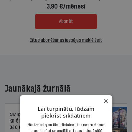
3,90 €/mēnesī
Abonēt
Citas abonēšanas iespējas meklē šeit
Jaunākajā žurnālā
×
Lai turpinātu, lūdzam
piekrist sīkdatnēm
Analīze
06.08.2026.
Kā Šlesera partija palika nesodīta par
Mēs izmantojam tikai sīkdatnes, kas nepieciešamas
340 000 vērtu reklāmas kampaņu
lapas darbībai un analītikai. Lapas kreisajā stūrī