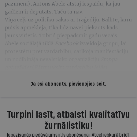
pazīmēm), Antons Ābele atstāj iespaidu, ka jau
gadiem ir deputāts. Taču tā nav.
Viņa ceļš uz politiku sākās ar traģēdiju. Ballītē, kuru
puisis apmeklēja, tika līdz nāvei piekauts kāds
jauns vīrietis. Tobrīd piecpadsmit gadu vecais
Ābele sociālajā tīklā
Facebook
izveidoja grupu, lai
protestētu pret vardarbību, sarīkoja manifestāciju
un nodibināja nevalstisko organizāciju
Stoppa
gatuvåldet
(
Pārtrauksim vardarbību ielās
).
Ja esi abonents,
pievienojies šeit
.
Turpini lasīt, atbalsti kvalitatīvu
žurnālistiku!
Iepazīšanās piedāvājums ir.lv abonēšanai. Atcel jebkurā brīdī.