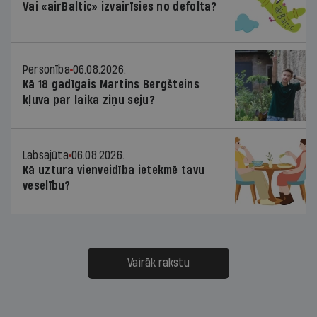
Vai «airBaltic» izvairīsies no defolta?
Personība
06.08.2026.
Kā 18 gadīgais Martins Bergšteins
kļuva par laika ziņu seju?
Labsajūta
06.08.2026.
Kā uztura vienveidība ietekmē tavu
veselību?
Vairāk rakstu