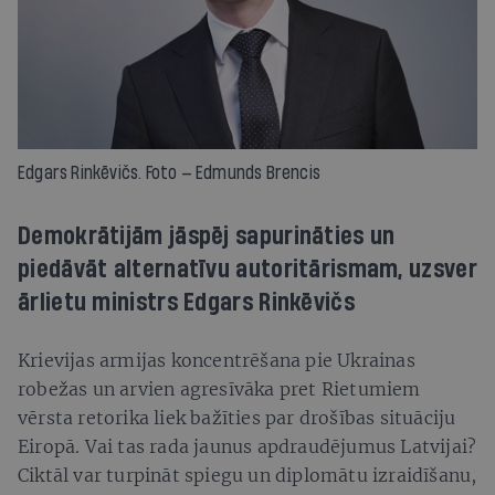
Edgars Rinkēvičs. Foto — Edmunds Brencis
Demokrātijām jāspēj sapurināties un
piedāvāt alternatīvu autoritārismam, uzsver
ārlietu ministrs Edgars Rinkēvičs
Krievijas armijas koncentrēšana pie Ukrainas
robežas un arvien agresīvāka pret Rietumiem
vērsta retorika liek bažīties par drošības situāciju
Eiropā. Vai tas rada jaunus apdraudējumus Latvijai?
Ciktāl var turpināt spiegu un diplomātu izraidīšanu,