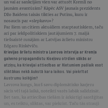
un vai ar sankcijām vien var atturēt Kremli no
jaunām avantūrām? Kāpēc ASV jaunais prezidents
Džo Baidens taisās tikties ar Putinu, kuru ir
nosaucis par «slepkavu»?
Par šiem un citiem aktuāliem starptautiskiem, taču
arī par iekšpolitiskiem jautājumiem 7. maijā
tiešsaistē runājām ar Latvijas ārlietu ministru
Edgaru Rinkēviču.
Krievijas ārlietu ministra Lavrova intervija ar Kremļa
galveno propagandistu Kiseļovu otrdien sākās ar
atziņu, ka Krievijai attiecības ar Rietumiem pašlaik esot
sliktākas nekā Aukstā kara laikos. Vai piekrītat
Austrumu kolēģim?
Lavrova kungs, kurš savu diplomātisko karjeru
sācis vēl tajā laikā, noteikti varēs labāk salīdzināt.
Bet tam, ka attiecības tiešām ir ārkārtīgi sarežģītas
un, es teiktu, sliktas, var piekrist. Taču tās strauji