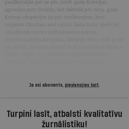
pasliktinājās pat ne pēc 2008. gada Krievijas
agresijas pret Gruziju, bet faktiski pēc 2014. gada
Krimas okupācijas un pēc notikumiem, kuri
turpinās Ukrainas austrumos. Savu lomu spēlē arī
iejaukšanās valstu politiskajos procesos,
dezinformācijas kampaņa, Skripaļu lieta 2018. gadā
un pēdējā, pavisam nesenā lielā skandāla atblāzma
Čehijā. Tāpēc, ja nu kādam vajadzētu tiešām
pārdomāt, kāpēc tas tā ir, tad tā ir Krievijas
Federācija.
Ja esi abonents,
pievienojies šeit
.
Turpini lasīt, atbalsti kvalitatīvu
žurnālistiku!