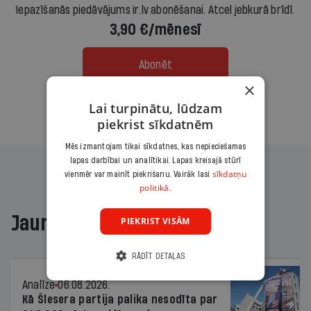
Iepazīšanās piedāvājums ir.lv abonēšanai. Atcel jebkurā brīdī.
3,90 €/mēnesī
Abonēt
×
Lai turpinātu, lūdzam
Citas abonēšanas iespējas meklē šeit
piekrist sīkdatnēm
Mēs izmantojam tikai sīkdatnes, kas nepieciešamas
lapas darbībai un analītikai. Lapas kreisajā stūrī
sīkdatņu
vienmēr var mainīt piekrišanu. Vairāk lasi
politikā.
Jaunākajā žurnālā
PIEKRIST VISĀM
RĀDĪT DETAĻAS
Analīze
06.08.2026.
Kā Šlesera partija palika nesodīta par