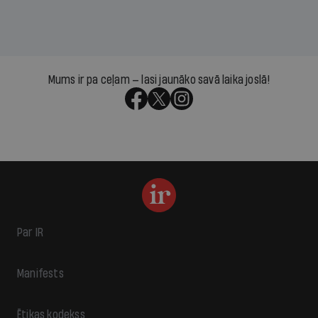
Mums ir pa ceļam — lasi jaunāko savā laika joslā!
Par IR
Manifests
Ētikas kodekss