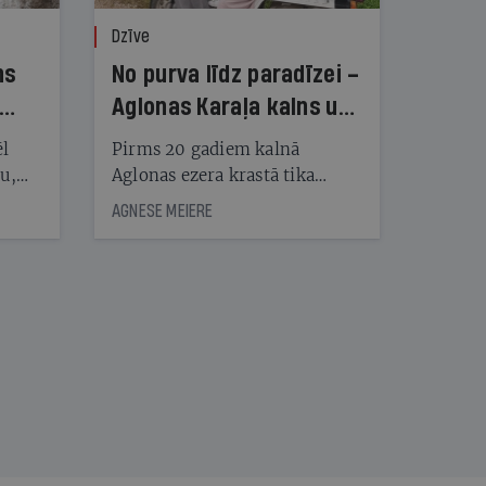
Dzīve
ns
No purva līdz paradīzei –
Aglonas Karaļa kalns un
tā radītāji
ēl
Pirms 20 gadiem kalnā
ju,
Aglonas ezera krastā tika
icas
uzstādītas pirmās koka
AGNESE MEIERE
tītāju
skulptūras, tagad Kristus
tēm
karaļa kalnā, vietā, «kur atrast
mieru un Dievu», ir vairāk
nekā 450 skulptūru un
nāt
tūkstošiem augu
kad
v