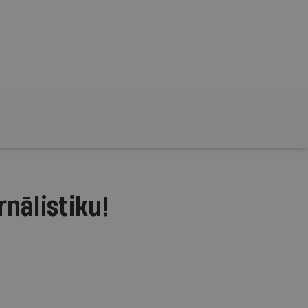
rnālistiku!
.