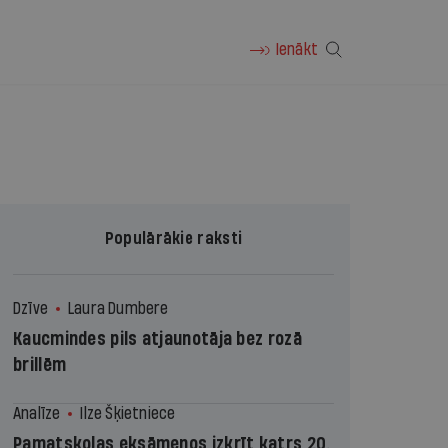
Ienākt
Populārākie raksti
Dzīve
Laura Dumbere
Kaucmindes pils atjaunotāja bez rozā
brillēm
Analīze
Ilze Šķietniece
Pamatskolas eksāmenos izkrīt katrs 20.