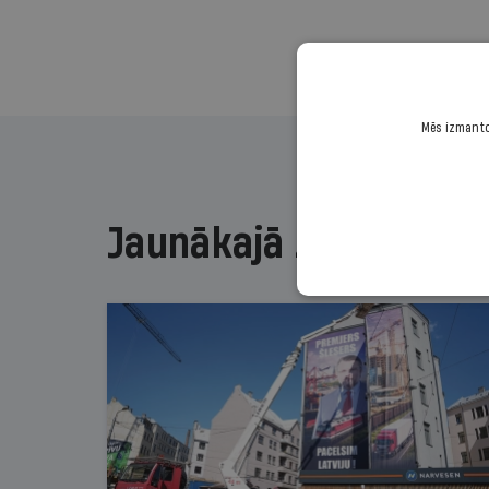
Mēs izmantoj
Jaunākajā žurnālā