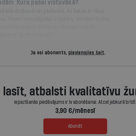
lodām. Kura pašai vistuvākā?
ažādā dziļumā un plašumā. Ar katru ir citas
kas. Mutei vismīlīgākā ir sajūta, runājot ivritā,
 tuvākās man ir jidišs un ukraiņu valoda.
 saprast Austrumus?
Ja esi abonents,
pievienojies šeit
.
 lasīt, atbalsti kvalitatīvu žu
Iepazīšanās piedāvājums ir.lv abonēšanai. Atcel jebkurā brīdī
3,90 €/mēnesī
Abonēt