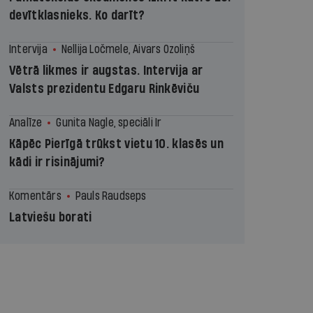
devītklasnieks. Ko darīt?
Intervija
Nellija Ločmele, Aivars Ozoliņš
Vētrā likmes ir augstas. Intervija ar
Valsts prezidentu Edgaru Rinkēviču
Analīze
Gunita Nagle, speciāli Ir
Kāpēc Pierīgā trūkst vietu 10. klasēs un
kādi ir risinājumi?
Komentārs
Pauls Raudseps
Latviešu borati