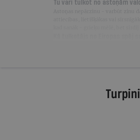
Tu vari tulkot no astoņām va
Astoņas nepārzinu - varbūt zinu d
attiecības, lietišķākas vai sirsnīgā
kad sanāk - grieķu mēlē, bet sirdij
Kā tulkotājs no Eiropas spēj
Turpini