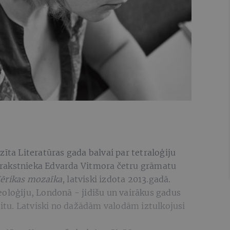
zīta Literatūras gada balvai par tetraloģiju
rakstnieka Edvarda Vitmora četru grāmatu
Jērikas mozaīka
, latviski izdota 2013.gadā.
eoloģiju, Londonā - jidišu un vairākus gadus
vritu. Latviski no dažādām valodām iztulkojusi