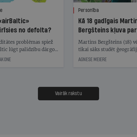
ze
Personība
«airBaltic»
Kā 18 gadīgais Marti
irīsies no defolta?
Bergšteins kļuva par
laika ziņu seju?
ditātes problēmas spiež
Martins Bergšteins (18) v
ltic lūgt palīdzību dārgo
tikai sāks studēt ģeogrāfi
āciju turētājiem, taču
bet viņa sacītajam jau uzt
JAKONE
AGNESE MEIERE
dēļ nebija kvoruma
tūkstošiem laika ziņu ska
nai. Vai lidsabiedrībai
Latvijā. Aiz dažām minū
 defolts, ja tā nespēs
televīzijas ēterā ir 11 gadi
ksāt augstos procentus,
uzcītīga darba, mammas
āpārskaita jau trīs dienas
atbalsts un drosme turpi
Vairāk rakstu
s nākamās sapulces
meteovērojumus arī tad, 
ta vidū?
šķiet, ka tie nevienam na
vajadzīgi