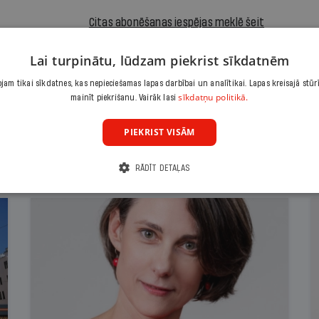
Citas abonēšanas iespējas meklē šeit
Lai turpinātu, lūdzam piekrist sīkdatnēm
am tikai sīkdatnes, kas nepieciešamas lapas darbībai un analītikai. Lapas kreisajā stūr
sīkdatņu politikā.
mainīt piekrišanu. Vairāk lasi
PIEKRIST VISĀM
RĀDĪT DETAĻAS