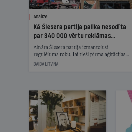
Analīze
Kā Šlesera partija palika nesodīta
par 340 000 vērtu reklāmas
kampaņu
Aināra Šlesera partija izmantojusi
regulējuma robu, lai tieši pirms aģitācijas
starta izreklamētos par summu, kas
BAIBA LITVINA
pārsniedz trešdaļu no likumīgi atļautajiem
kampaņas tēriņiem. KNAB pārkāpumus
nekonstatē