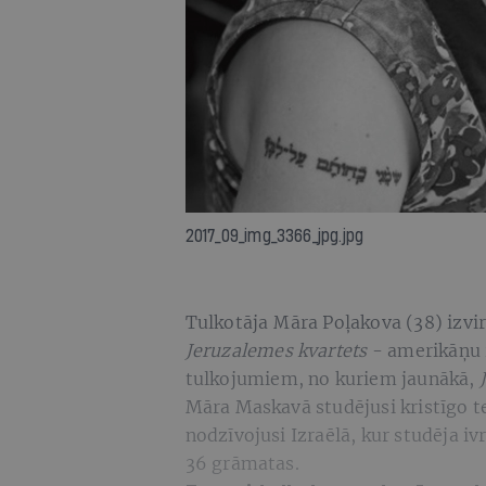
2017_09_img_3366_jpg.jpg
Tulkotāja Māra Poļakova (38) izvir
Jeruzalemes kvartets
- amerikāņu 
tulkojumiem, no kuriem jaunākā,
Māra Maskavā studējusi kristīgo t
nodzīvojusi Izraēlā, kur studēja i
36 grāmatas.