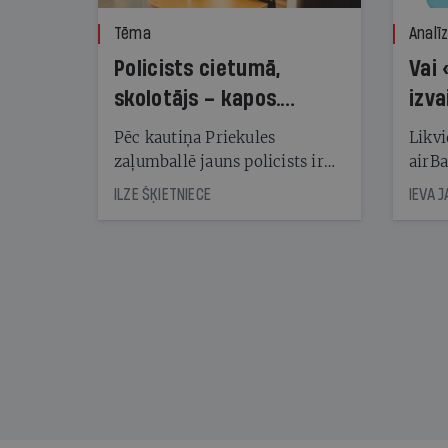
Tēma
Analī
Policists cietumā,
Vai 
skolotājs – kapos.
izva
Reibuma cena Priekulē
Pēc kautiņa Priekules
Likvi
zaļumballē jauns policists ir
airBa
nonācis cietumā, bet
oblig
ILZE ŠĶIETNIECE
IEVA 
cienījams pedagogs — kapos.
šone
Tik traģiska ir izrādījusies
lemša
divu promiļu reibuma cena
draud
sama
kas j
pirm
augus