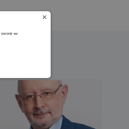
×
ī vienmēr var