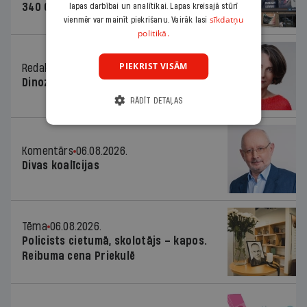
340 000 vērtu reklāmas kampaņu
lapas darbībai un analītikai. Lapas kreisajā stūrī
sīkdatņu
vienmēr var mainīt piekrišanu. Vairāk lasi
politikā.
PIEKRIST VISĀM
Redaktores sleja
06.08.2026.
Dinozaura triks
RĀDĪT DETAĻAS
Komentārs
06.08.2026.
Divas koalīcijas
Tēma
06.08.2026.
Policists cietumā, skolotājs – kapos.
Reibuma cena Priekulē