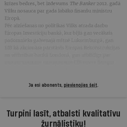
krīzes bedres, bet izdevums
The Banker
2012. gadā
Vilku nosauca par gada labāko finanšu ministru
Eiropā.
Pēc aiziešanas no politikas Vilks atrada darbu
Eiropas Investīciju bankā, kur bijis gan vecākais
padomnieks galvenajā mītnē Luksemburgā, gan
EIB kā akcionāra pārstāvis Eiropas Rekonstrukcijas
un attīstības bankā Londonā, gan atbildīgs par
institucionāliem jautājumiem EIB birojā Baltijas
valstīs, kuru atvēra janvārī Viļņā.
Ja esi abonents,
pievienojies šeit
.
Turpini lasīt, atbalsti kvalitatīvu
žurnālistiku!