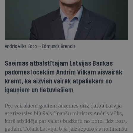
Andris Vilks. Foto — Edmunds Brencis
Saeimas atbalstītajam Latvijas Bankas
padomes loceklim Andrim Vilkam visvairāk
kremt, ka aizvien vairāk atpaliekam no
igauņiem un lietuviešiem
Pēc vairākiem gadiem ārzemēs drīz darbā Latvijā
atgriezīsies bijušais finanšu ministrs Andris Vilks,
kurš atbildēja par valsts budžetu no 2010. līdz 2014.
gadam. Tolaik Latvijai bija jāizķepurojas no finanšu