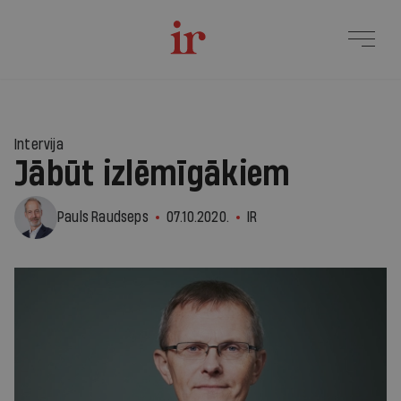
Intervija
Jābūt izlēmīgākiem
Pauls Raudseps
07.10.2020.
IR