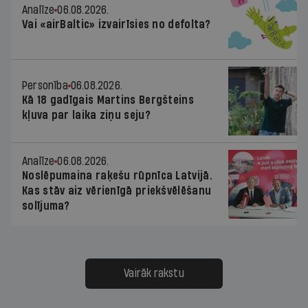
Analīze
06.08.2026.
Vai «airBaltic» izvairīsies no defolta?
Personība
06.08.2026.
Kā 18 gadīgais Martins Bergšteins
kļuva par laika ziņu seju?
Analīze
06.08.2026.
Noslēpumaina raķešu rūpnīca Latvijā.
Kas stāv aiz vērienīgā priekšvēlēšanu
solījuma?
Vairāk rakstu