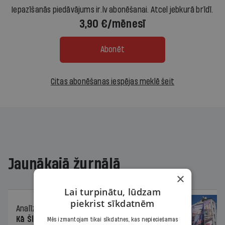
Iepazīšanās piedāvājums ir.lv abonēšanai. Atcel jebkurā brīdī.
3,90 €/mēnesī
Abonēt
Citas abonēšanas iespējas meklē šeit
Jaunākajā žurnālā
×
Lai turpinātu, lūdzam
piekrist sīkdatnēm
Analīze
06.08.2026.
Kā Šlesera partija palika nesodīta par
Mēs izmantojam tikai sīkdatnes, kas nepieciešamas