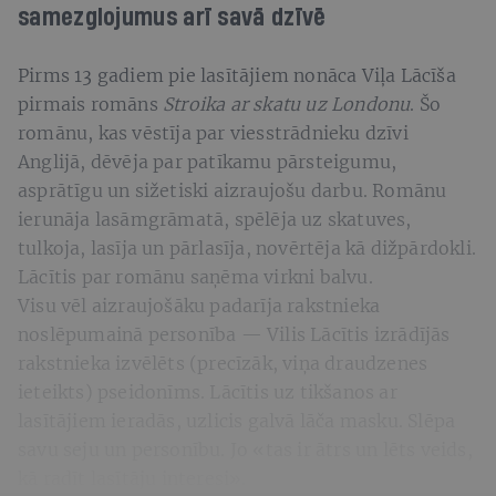
samezglojumus arī savā dzīvē
Pirms 13 gadiem pie lasītājiem nonāca Viļa Lācīša
pirmais romāns
Stroika ar skatu uz Londonu
. Šo
romānu, kas vēstīja par viesstrādnieku dzīvi
Anglijā, dēvēja par patīkamu pārsteigumu,
asprātīgu un sižetiski aizraujošu darbu. Romānu
ierunāja lasāmgrāmatā, spēlēja uz skatuves,
tulkoja, lasīja un pārlasīja, novērtēja kā dižpārdokli.
Lācītis par romānu saņēma virkni balvu.
Visu vēl aizraujošāku padarīja rakstnieka
noslēpumainā personība — Vilis Lācītis izrādījās
rakstnieka izvēlēts (precīzāk, viņa draudzenes
ieteikts) pseidonīms. Lācītis uz tikšanos ar
lasītājiem ieradās, uzlicis galvā lāča masku. Slēpa
savu seju un personību. Jo «tas ir ātrs un lēts veids,
kā radīt lasītāju interesi».