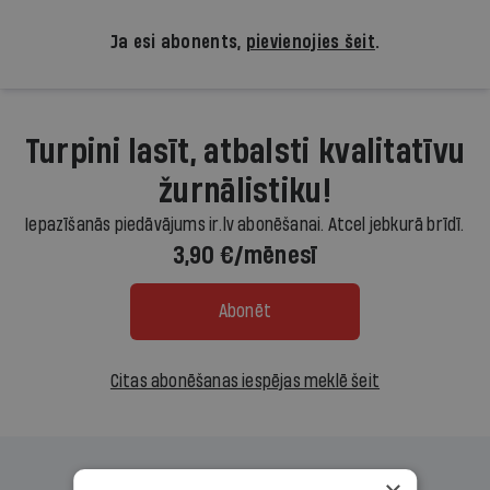
Ja esi abonents,
pievienojies šeit
.
Turpini lasīt, atbalsti kvalitatīvu
žurnālistiku!
Iepazīšanās piedāvājums ir.lv abonēšanai. Atcel jebkurā brīdī.
3,90 €/mēnesī
Abonēt
Citas abonēšanas iespējas meklē šeit