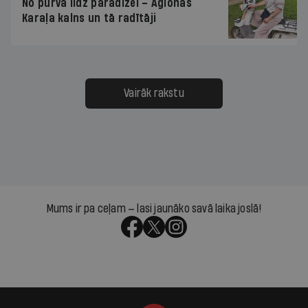
No purva līdz paradīzei – Aglonas
Karaļa kalns un tā radītāji
Vairāk rakstu
Mums ir pa ceļam — lasi jaunāko savā laika joslā!