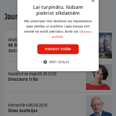
×
Lai turpinātu, lūdzam
piekrist sīkdatnēm
Jaunākajā žurnālā
Mēs izmantojam tikai sīkdatnes, kas nepieciešamas
lapas darbībai un analītikai. Lapas kreisajā stūrī
sīkdatņu
vienmēr var mainīt piekrišanu. Vairāk lasi
politikā.
Analīze
06.08.2026.
Kā Šlesera partija palika nesodīta par
PIEKRIST VISĀM
340 000 vērtu reklāmas kampaņu
RĀDĪT DETAĻAS
Redaktores sleja
06.08.2026.
Dinozaura triks
Komentārs
06.08.2026.
Divas koalīcijas