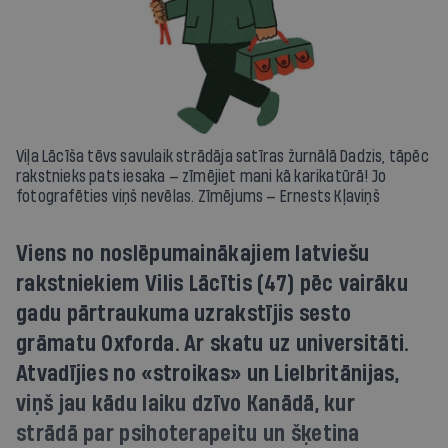
Viļa Lācīša tēvs savulaik strādāja satīras žurnālā Dadzis, tāpēc
rakstnieks pats iesaka — zīmējiet mani kā karikatūrā! Jo
fotografēties viņš nevēlas. Zīmējums — Ernests Kļaviņš
Viens no noslēpumainākajiem latviešu
rakstniekiem Vilis Lācītis (47) pēc vairāku
gadu pārtraukuma uzrakstījis sesto
grāmatu Oxforda. Ar skatu uz universitāti.
Atvadījies no «stroikas» un Lielbritānijas,
viņš jau kādu laiku dzīvo Kanādā, kur
strādā par psihoterapeitu un šķetina