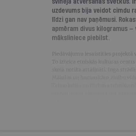
svinēja atvēršanas svētkus. I
uzdevums bija veidot cimdu 
līdzi gan nav paņēmusi. Rokas
apmēram divus kilogramus — va
māksliniece piebilst.
Piedāvājumu iesaistīties projektā
To izteica etniskās kultūras centr
skolā notika attālināti. Inga strā
Mākslas un humanitāro zinību vid
Tehnoloģiju un tūrisma tehnikumā. 
mazāk urdīja ziņkārība par kaimiņ
izaicinājumam piekrita.