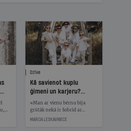
Dzīve
ns
Kā savienot kuplu
ģimeni un karjeru?
Kristīne Tida to māk!
ēl
«Man ar vienu bērnu bija
ju,
grūtāk nekā ir šobrīd ar
icas
pieciem. Kādai citai ir pilnīgi
MARIJA LESKAVNIECE
tītāju
pretēji,» par spēju kuplu
tēm
ģimeni savienot ar