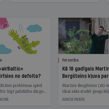
ze
Personība
«airBaltic»
Kā 18 gadīgais Marti
irīsies no defolta?
Bergšteins kļuva par
laika ziņu seju?
ditātes problēmas spiež
Martins Bergšteins (18) v
ltic lūgt palīdzību dārgo
tikai sāks studēt ģeogrāfi
āciju turētājiem, taču
bet viņa sacītajam jau uzt
JAKONE
AGNESE MEIERE
dēļ nebija kvoruma
tūkstošiem laika ziņu ska
nai. Vai lidsabiedrībai
Latvijā. Aiz dažām minū