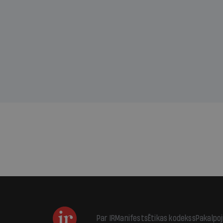
divu promiļu reibuma cena
draud
sama
kas j
pirm
augus
Par IR
Manifests
Ētikas kodekss
Pakalpo