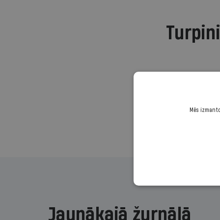
Turpini
Mēs izmantoj
Jaunākajā žurnālā