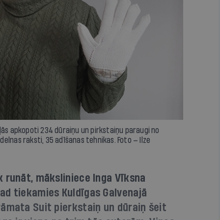
ļās apkopoti 234 dūraiņu un pirkstaiņu paraugi no
elnas raksti, 35 adīšanas tehnikas. Foto — Ilze
 runāt, māksliniece Inga Vīksna
ad tiekamies Kuldīgas Galvenajā
āmata Suit pierkstaiņ un dūraiņ šeit