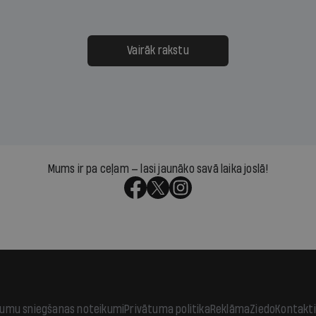
 defolts, ja tā nespēs
televīzijas ēterā ir 11 gadi
ksāt augstos procentus,
uzcītīga darba, mammas
āpārskaita jau trīs dienas
atbalsts un drosme turpi
Vairāk rakstu
s nākamās sapulces
meteovērojumus arī tad, 
ta vidū?
šķiet, ka tie nevienam na
vajadzīgi
Mums ir pa ceļam — lasi jaunāko savā laika joslā!
jumu sniegšanas noteikumi
Privātuma politika
Reklāma
Ziedo
Kontakti