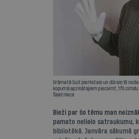
Grāmatā Suit pierkstaiņ un dūraiņ 16 noda
kopumā apzinātajiem piecsimt, 170 cimdu d
Šķietniece
Bieži par šo tēmu man neiznāk
pamato nelielo satraukumu, k
bibliotēkā. Janvāra sākumā gr