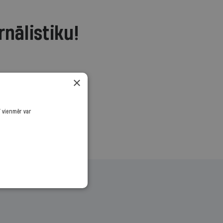
rnālistiku!
.
×
ī vienmēr var