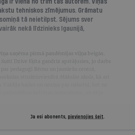
nga ir viena no trim tās autorēm. Viņas
rakstu tehniskos zīmējumus. Grāmatu
somiņā tā neietilpst. Sējums sver
irāk nekā līdzinieks Igaunijā,
 viņa saņēma pirmā pandēmijas viļņa beigās.
s
Suiti.
Dzīve šķita gandrīz apstājusies, jo darbs
dā par pedagoģi Bērnu un jauniešu centrā,
usskolas struktūrvienībā
Mākslas skola
, kā arī
Valdīja bailes un neziņa par nākotni, bet ne
u pašvaldības kultūras mantojumu, un viņa
Ja esi abonents,
pievienojies šeit
.