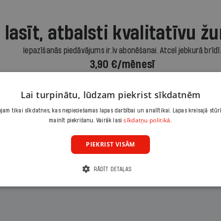
 lasīt, atbalsti kvalitatīvu žu
Iepazīšanās piedāvājums ir.lv abonēšanai. Atcel jebkurā brīdī
3,90 €/mēnesī
Abonēt
Lai turpinātu, lūdzam piekrist sīkdatnēm
am tikai sīkdatnes, kas nepieciešamas lapas darbībai un analītikai. Lapas kreisajā stūr
sīkdatņu politikā.
Citas abonēšanas iespējas meklē šeit
mainīt piekrišanu. Vairāk lasi
PIEKRIST VISĀM
RĀDĪT DETAĻAS