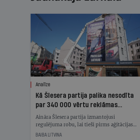
Analīze
Kā Šlesera partija palika nesodīta
par 340 000 vērtu reklāmas
kampaņu
Aināra Šlesera partija izmantojusi
regulējuma robu, lai tieši pirms aģitācijas
starta izreklamētos par summu, kas
BAIBA LITVINA
pārsniedz trešdaļu no likumīgi atļautajiem