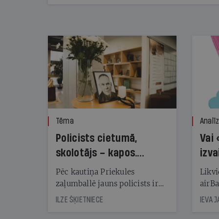
kampaņas tēriņiem. KNAB pārkāpumus
nekonstatē
Tēma
Analī
Policists cietumā,
Vai 
skolotājs – kapos.
izva
Reibuma cena Priekulē
Pēc kautiņa Priekules
Likvi
zaļumballē jauns policists ir
airBa
nonācis cietumā, bet
oblig
ILZE ŠĶIETNIECE
IEVA 
cienījams pedagogs — kapos.
šone
Tik traģiska ir izrādījusies
lemša