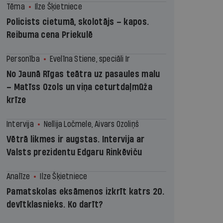
Tēma
Ilze Šķietniece
Policists cietumā, skolotājs – kapos.
Reibuma cena Priekulē
Personība
Evelīna Stiene, speciāli Ir
No Jaunā Rīgas teātra uz pasaules malu
– Matīss Ozols un viņa ceturtdaļmūža
krīze
Intervija
Nellija Ločmele, Aivars Ozoliņš
Vētrā likmes ir augstas. Intervija ar
Valsts prezidentu Edgaru Rinkēviču
Analīze
Ilze Šķietniece
Pamatskolas eksāmenos izkrīt katrs 20.
devītklasnieks. Ko darīt?