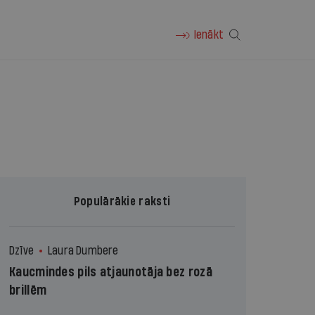
Ienākt
Populārākie raksti
Dzīve
Laura Dumbere
Kaucmindes pils atjaunotāja bez rozā
brillēm