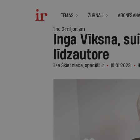
TĒMAS
ŽURNĀLI
ABONĒŠAN
1 no 2 miljoniem
Inga Vīksna, s
līdzautore
Ilze Šķietniece, speciāli Ir
18.01.2023.
I