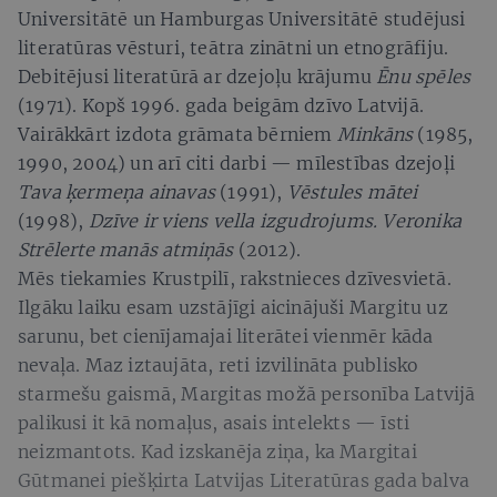
Universitātē un Hamburgas Universitātē studējusi
literatūras vēsturi, teātra zinātni un etnogrāfiju.
Debitējusi literatūrā ar dzejoļu krājumu
Ēnu spēles
(1971). Kopš 1996. gada beigām dzīvo Latvijā.
Vairākkārt izdota grāmata bērniem
Minkāns
(1985,
1990, 2004) un arī citi darbi — mīlestības dzejoļi
Tava ķermeņa ainavas
(1991),
Vēstules mātei
(1998),
Dzīve ir viens vella izgudrojums. Veronika
Strēlerte manās atmiņās
(2012).
Mēs tiekamies Krustpilī, rakstnieces dzīvesvietā.
Ilgāku laiku esam uzstājīgi aicinājuši Margitu uz
sarunu, bet cienījamajai literātei vienmēr kāda
nevaļa. Maz iztaujāta, reti izvilināta publisko
starmešu gaismā, Margitas možā personība Latvijā
palikusi it kā nomaļus, asais intelekts — īsti
neizmantots. Kad izskanēja ziņa, ka Margitai
Gūtmanei piešķirta Latvijas Literatūras gada balva