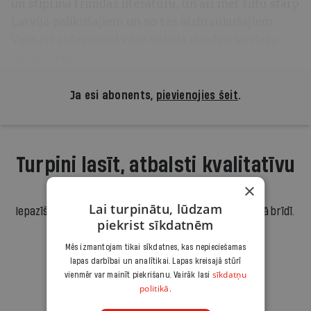
un stiprina trimdas literatūru, un arī met tiltu starp
Latvijā palikušajiem un no tās aizbraukušajiem.
Viņa arī atdzejojusi vācu valodā daudzu latviešu
autoru darbus.
Ja esi abonents,
pievienojies šeit
.
Turpini lasīt, atbalsti kvalitatīvu
žurnālistiku!
×
Lai turpinātu, lūdzam
Iepazīšanās piedāvājums ir.lv abonēšanai. Atcel jebkurā brīdī.
piekrist sīkdatnēm
3,90 €/mēnesī
Mēs izmantojam tikai sīkdatnes, kas nepieciešamas
lapas darbībai un analītikai. Lapas kreisajā stūrī
Abonēt
sīkdatņu
vienmēr var mainīt piekrišanu. Vairāk lasi
politikā.
Citas abonēšanas iespējas meklē šeit