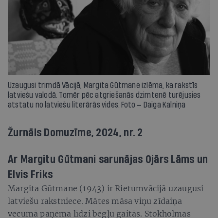
Uzaugusi trimdā Vācijā, Margita Gūtmane izlēma, ka rakstīs
latviešu valodā. Tomēr pēc atgriešanās dzimtenē turējusies
atstatu no latviešu literārās vides. Foto — Daiga Kalniņa
Žurnāls Domuzīme, 2024, nr. 2
Ar Margitu Gūtmani sarunājas Ojārs Lāms un
Elvis Friks
Margita Gūtmane (1943) ir Rietumvācijā uzaugusi
latviešu rakstniece. Mātes māsa viņu zīdaiņa
vecumā paņēma līdzi bēgļu gaitās. Stokholmas