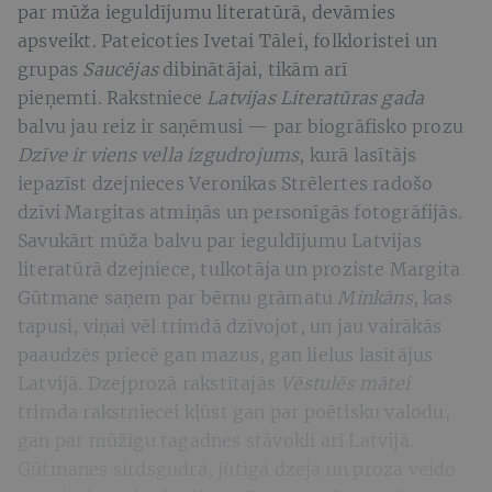
par mūža ieguldījumu literatūrā, devāmies
apsveikt. Pateicoties Ivetai Tālei, folkloristei un
grupas
Saucējas
dibinātājai, tikām arī
pieņemti. Rakstniece
Latvijas Literatūras gada
balvu jau reiz ir saņēmusi — par biogrāfisko prozu
Dzīve ir viens vella izgudrojums
, kurā
lasītājs
iepazīst dzejnieces Veronikas Strēlertes radošo
dzīvi Margitas atmiņās un personīgās fotogrāfijās.
Savukārt mūža balvu par ieguldījumu Latvijas
literatūrā dzejniece, tulkotāja un proziste Margita
Gūtmane saņem par bērnu grāmatu
Minkāns
, kas
tapusi, viņai vēl trimdā dzīvojot, un jau vairākās
paaudzēs priecē gan mazus, gan lielus lasītājus
Latvijā. Dzejprozā rakstītajās
Vēstulēs mātei
trimda rakstniecei kļūst gan par poētisku valodu,
gan par mūžīgu tagadnes stāvokli arī Latvijā.
Gūtmanes sirdsgudrā, jūtīgā dzeja un proza veido