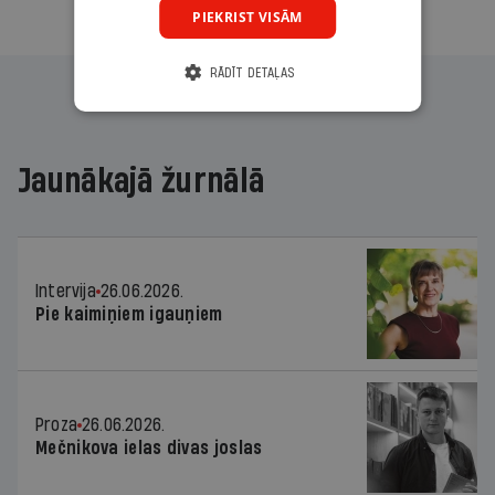
PIEKRIST VISĀM
RĀDĪT DETAĻAS
Jaunākajā žurnālā
Intervija
26.06.2026.
Pie kaimiņiem igauņiem
Proza
26.06.2026.
Mečnikova ielas divas joslas