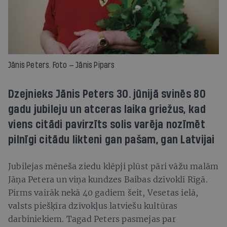
Jānis Peters. Foto — Jānis Pipars
Dzejnieks Jānis Peters 30. jūnijā svinēs 80
gadu jubileju un atceras laika griežus, kad
viens citādi pavirzīts solis varēja nozīmēt
pilnīgi citādu likteni gan pašam, gan Latvijai
Jubilejas mēneša ziedu klēpji plūst pāri vāžu malām
Jāņa Petera un viņa kundzes Baibas dzīvoklī Rīgā.
Pirms vairāk nekā 40 gadiem šeit, Vesetas ielā,
valsts piešķīra dzīvokļus latviešu kultūras
darbiniekiem. Tagad Peters pasmejas par