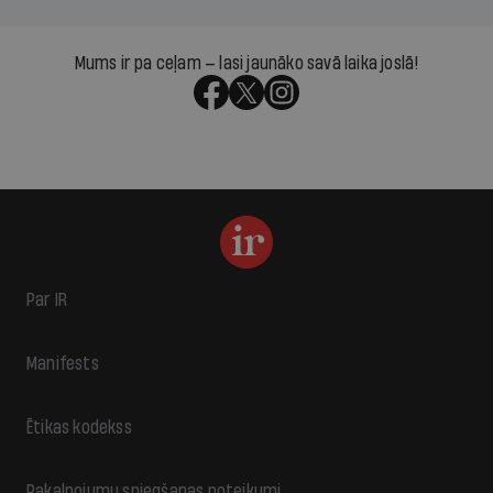
Mums ir pa ceļam — lasi jaunāko savā laika joslā!
Par IR
Manifests
Ētikas kodekss
Pakalpojumu sniegšanas noteikumi