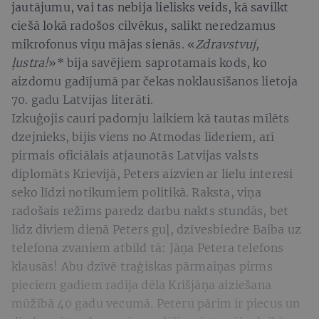
jautājumu, vai tas nebija lielisks veids, kā savilkt
ciešā lokā radošos cilvēkus, salikt neredzamus
mikrofonus viņu mājas sienās. «
Zdravstvuj,
ļustra!
»* bija savējiem saprotamais kods, ko
aizdomu gadījumā par čekas noklausīšanos lietoja
70. gadu Latvijas literāti.
Izkuģojis cauri padomju laikiem kā tautas mīlēts
dzejnieks, bijis viens no Atmodas līderiem, arī
pirmais oficiālais atjaunotās Latvijas valsts
diplomāts Krievijā, Peters aizvien ar lielu interesi
seko līdzi notikumiem politikā. Raksta, viņa
radošais režīms paredz darbu nakts stundās, bet
līdz diviem dienā Peters guļ, dzīvesbiedre Baiba uz
telefona zvaniem atbild tā: Jāņa Petera telefons
klausās! Abu dzīvē traģiskas pārmaiņas pirms
pieciem gadiem radīja dēla Krišjāņa aiziešana
mūžībā 40 gadu vecumā. Peteru pārim ir piecus un