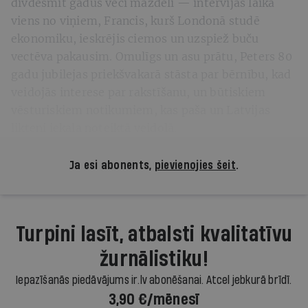
divdesmit gadus veci mazdēli — intervijas laikā
viens no viņiem, Francis, kurš Londonā studē
ekonomiku, ieskrējis ciemos un uzspiež buču
vectēva pakausim. Omulīgs un asu prātu, Peters 80
gadu jubilejas priekšvakarā stāsta par bērnību, kad
veidojās interese par rakstīšanu, un būtiskiem
vēsturiskiem notikumiem, kas paša un Latvijas
likteni iekala noteiktā veidolā.
Ja esi abonents,
pievienojies šeit
.
Turpini lasīt, atbalsti kvalitatīvu
žurnālistiku!
Iepazīšanās piedāvājums ir.lv abonēšanai. Atcel jebkurā brīdī.
3,90 €/mēnesī