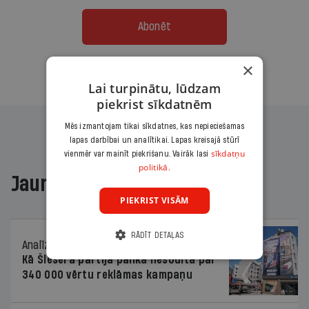
Abonēt
×
Citas abonēšanas iespējas meklē šeit
Lai turpinātu, lūdzam
piekrist sīkdatnēm
Mēs izmantojam tikai sīkdatnes, kas nepieciešamas
lapas darbībai un analītikai. Lapas kreisajā stūrī
sīkdatņu
vienmēr var mainīt piekrišanu. Vairāk lasi
politikā.
Jaunākajā žurnālā
PIEKRIST VISĀM
RĀDĪT DETAĻAS
Analīze
06.08.2026.
Kā Šlesera partija palika nesodīta par
340 000 vērtu reklāmas kampaņu