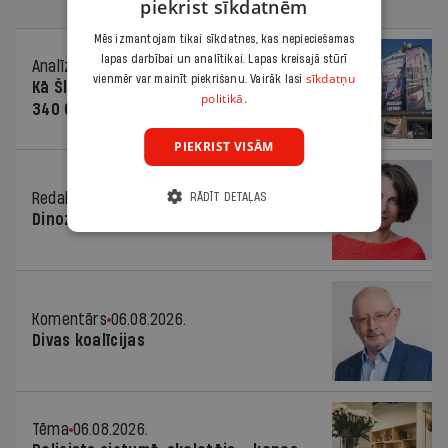
piekrist sīkdatnēm
Mēs izmantojam tikai sīkdatnes, kas nepieciešamas
lapas darbībai un analītikai. Lapas kreisajā stūrī
Analīze
06.08.2026.
sīkdatņu
vienmēr var mainīt piekrišanu. Vairāk lasi
Kā Šlesera partija palika nesodīta par
politikā.
340 000 vērtu reklāmas kampaņu
PIEKRIST VISĀM
Redaktores sleja
06.08.2026.
RĀDĪT DETAĻAS
Dinozaura triks
Komentārs
06.08.2026.
Divas koalīcijas
Tēma
06.08.2026.