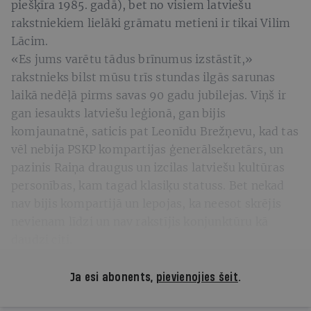
piešķīra 1985. gadā), bet no visiem latviešu
rakstniekiem lielāki grāmatu metieni ir tikai Vilim
Lācim.
«Es jums varētu tādus brīnumus izstāstīt,»
rakstnieks bilst mūsu trīs stundas ilgās sarunas
laikā nedēļā pirms savas 90 gadu jubilejas. Viņš ir
gan iesaukts latviešu leģionā, gan bijis
komjaunatnē, saticis pat Leonīdu Brežņevu, kad tas
vēl nebija PSKP kompartijas ģenerālsekretārs, un
pazinis Raiņa draugus un izcilas latviešu kultūras
personības, kam tagad klasiķu statuss. Bet nekad
nav bijis kompartijā un lepojas, ka neesot skrējis
nevienam līdzi un nav rakstījis konjunktūru kā
daudzi citi.
Ja esi abonents,
pievienojies šeit
.