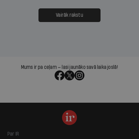
Vairāk rakstu
Mums ir pa ceļam — lasi jaunāko savā laika joslā!
Par IR