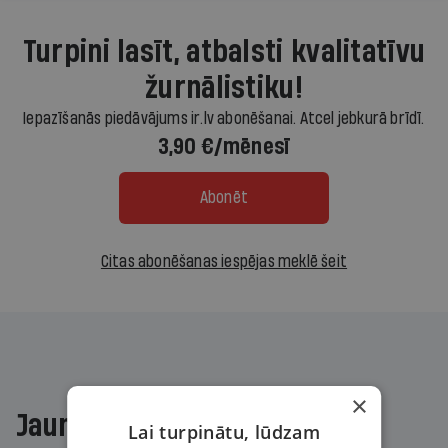
Turpini lasīt, atbalsti kvalitatīvu
žurnālistiku!
Iepazīšanās piedāvājums ir.lv abonēšanai. Atcel jebkurā brīdī.
3,90 €/mēnesī
Abonēt
Citas abonēšanas iespējas meklē šeit
×
Jaunākajā žurnālā
Lai turpinātu, lūdzam