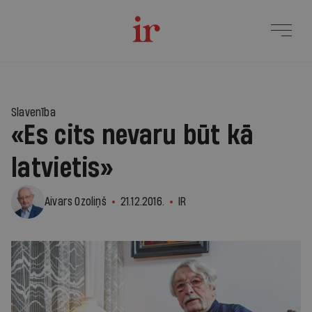
Slavenība
«Es cits nevaru būt kā
latvietis»
Aivars Ozoliņš
21.12.2016.
IR