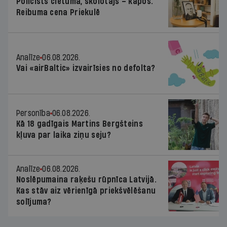
Policists cietumā, skolotājs – kapos.
Reibuma cena Priekulē
Analīze
06.08.2026.
Vai «airBaltic» izvairīsies no defolta?
Personība
06.08.2026.
Kā 18 gadīgais Martins Bergšteins
kļuva par laika ziņu seju?
Analīze
06.08.2026.
Noslēpumaina raķešu rūpnīca Latvijā.
Kas stāv aiz vērienīgā priekšvēlēšanu
solījuma?