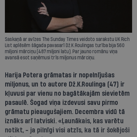
Saskaņā ar avīzes The Sunday Times veidoto sarakstu UK Rich
List aplēsēm šāgada pavasarī Dž.K.Roulingas turība bija 560
miljoni mārciņu (487 miljoni latu). Par jauno romānu viņa
avansā esot saņēmusi trīs miljonus mārciņu.
Harija Potera grāmatas ir nopelnījušas
miljonus, un to autore Dž.K.Roulinga (47) ir
kļuvusi par vienu no bagātākajām sievietēm
pasaulē. Šogad viņa izdevusi savu pirmo
grāmatu pieaugušajiem. Decembra vidū tā
iznāks arī latviski. «Ļaunākais, kas varētu
notikt, - ja pilnīgi visi atzīs, ka tā ir šokējoši