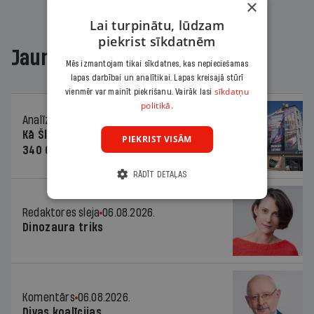
×
Lai turpinātu, lūdzam
piekrist sīkdatnēm
Jaunākajā žurnālā
Mēs izmantojam tikai sīkdatnes, kas nepieciešamas
lapas darbībai un analītikai. Lapas kreisajā stūrī
sīkdatņu
vienmēr var mainīt piekrišanu. Vairāk lasi
politikā.
Analīze
06.08.2026.
Kā Šlesera partija palika nesodīta par
PIEKRIST VISĀM
340 000 vērtu reklāmas kampaņu
RĀDĪT DETAĻAS
Redaktores sleja
06.08.2026.
Dinozaura triks
Komentārs
06.08.2026.
Divas koalīcijas