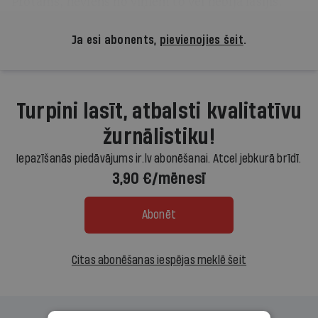
Protams, neviens no viņiem to vēl nebija lasījis.
Ja esi abonents,
pievienojies šeit
.
Turpini lasīt, atbalsti kvalitatīvu
žurnālistiku!
Iepazīšanās piedāvājums ir.lv abonēšanai. Atcel jebkurā brīdī.
3,90 €/mēnesī
Abonēt
Citas abonēšanas iespējas meklē šeit