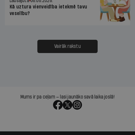
Labsajūta
06.08.2026.
Kā uztura vienveidība ietekmē tavu
veselību?
Vairāk rakstu
Mums ir pa ceļam — lasi jaunāko savā laika joslā!