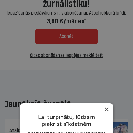
žurnālistiku!
Iepazīšanās piedāvājums ir.lv abonēšanai. Atcel jebkurā brīdī.
3,90 €/mēnesī
Abonēt
Citas abonēšanas iespējas meklē šeit
Jaunākajā žurnālā
×
Lai turpinātu, lūdzam
piekrist sīkdatnēm
Analīze
06.08.2026.