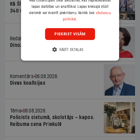
Mēs izmantojam tikai sīkdatnes, kas nepieciešamas
Kā Šlesera partija palika nesodīta par
lapas darbībai un analītikai. Lapas kreisajā stūrī
340 000 vērtu reklāmas kampaņu
sīkdatņu
vienmēr var mainīt piekrišanu. Vairāk lasi
politikā.
PIEKRIST VISĀM
Redaktores sleja
06.08.2026.
Dinozaura triks
RĀDĪT DETAĻAS
Komentārs
06.08.2026.
Divas koalīcijas
Tēma
06.08.2026.
Policists cietumā, skolotājs – kapos.
Reibuma cena Priekulē