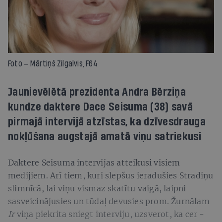
Foto — Mārtiņš Zilgalvis, F64
Jaunievēlētā prezidenta Andra Bērziņa
kundze daktere Dace Seisuma (38) savā
pirmajā intervijā atzīstas, ka dzīvesdrauga
nokļūšana augstajā amatā viņu satriekusi
Daktere Seisuma intervijas atteikusi visiem
medijiem. Arī tiem, kuri slepšus ieradušies Stradiņu
slimnīcā, lai viņu vismaz skatītu vaigā, laipni
sasveicinājusies un tūdaļ devusies prom. Žurnālam
Ir
viņa piekrita sniegt interviju, uzsverot, ka cer -