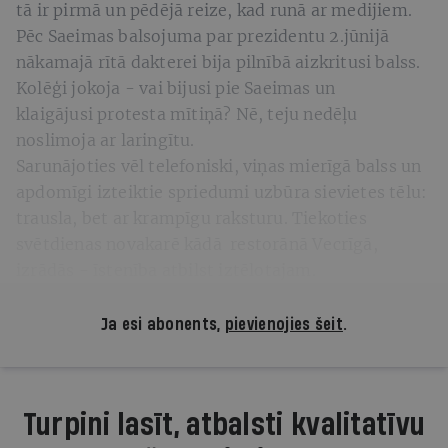
tā ir pirmā un pēdējā reize, kad runā ar medijiem.
Pēc Saeimas balsojuma par prezidentu 2.jūnijā
nākamajā rītā dakterei bija pilnībā aizkritusi balss.
Kolēģi jokoja - vai bijusi pie Saeimas un
klaigājusi protesta mītiņā? Nē, teju nedēļu
noslimoja ar laringītu.
Sarunājoties vēl telefoniski, viņas mierīgā balss un
apdomīgi izteiktie spriedumi uzbūra sievietes tēlu:
trausla, bet ar krampīgu raksturu. Tiekoties
svētdienas novakarē kādā restorānā Vecrīgā,
izrādās - īstenība atbilst iztēlotajam.
Ja esi abonents,
pievienojies šeit
.
Turpini lasīt, atbalsti kvalitatīvu