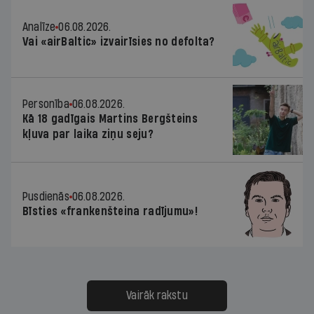
Analīze
06.08.2026.
Vai «airBaltic» izvairīsies no defolta?
Personība
06.08.2026.
Kā 18 gadīgais Martins Bergšteins
kļuva par laika ziņu seju?
Pusdienās
06.08.2026.
Bīsties «frankenšteina radījumu»!
Vairāk rakstu