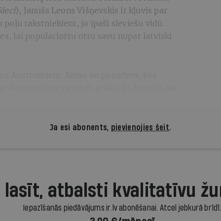
ieci
), Janušs Leons Višņevskis ir kļuvis par
oļu rakstniekiem, jo īpaši sieviešu vidū.
es, lai popularizētu otru savu nupat latviski
s uz Austrumiem. Esmu no paaudzes, kas
uz Austrumiem vienmēr atliku, jo domāju, ka
Ja esi abonents,
pievienojies šeit
.
 lasīt, atbalsti kvalitatīvu žu
Iepazīšanās piedāvājums ir.lv abonēšanai. Atcel jebkurā brīdī