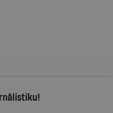
rnālistiku!
.