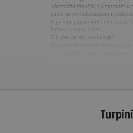
Vientulība tīmeklī
(
S@motność w S
vienu no populārākajiem mūsdienu p
Rīgā viņš pagājušonedēļ bija ieradi
izdoto romānu
Bikini.
Šī ir jūsu pirmā reize Latvijā?
Jā, es vispār neesmu daudz ceļoji
dzīvoja PSRS laikos un braukšanu 
tas būs vienmēr.
Turpini