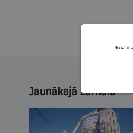
Mēs izmantoj
Jaunākajā žurnālā