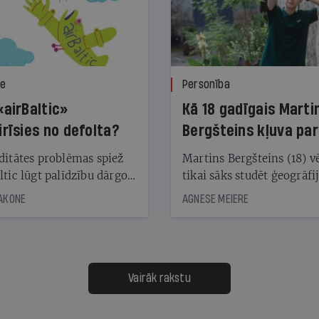
ze
Personība
«airBaltic»
Kā 18 gadīgais Marti
irīsies no defolta?
Bergšteins kļuva par
laika ziņu seju?
ditātes problēmas spiež
Martins Bergšteins (18) v
ltic lūgt palīdzību dārgo
tikai sāks studēt ģeogrāfi
āciju turētājiem, taču
bet viņa sacītajam jau uzt
JAKONE
AGNESE MEIERE
dēļ nebija kvoruma
tūkstošiem laika ziņu ska
nai. Vai lidsabiedrībai
Latvijā. Aiz dažām minū
 defolts, ja tā nespēs
televīzijas ēterā ir 11 gadi
ksāt augstos procentus,
uzcītīga darba, mammas
āpārskaita jau trīs dienas
atbalsts un drosme turpi
Vairāk rakstu
s nākamās sapulces
meteovērojumus arī tad, 
ta vidū?
šķiet, ka tie nevienam na