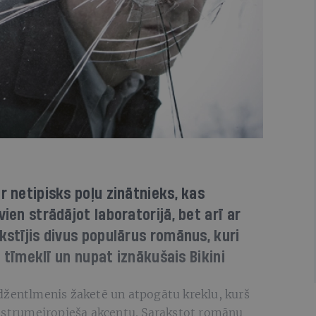
r netipisks poļu zinātnieks, kas
vien strādājot laboratorijā, bet arī ar
kstījis divus populārus romānus, kuri
ba tīmeklī un nupat iznākušais Bikini
džentlmenis žaketē un atpogātu kreklu, kurš
austrumeiropieša akcentu. Sarakstot romānu