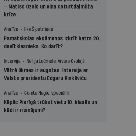
– Matīss Ozols un viņa ceturtdaļmūža
krīze
Analīze
Ilze Šķietniece
Pamatskolas eksāmenos izkrīt katrs 20.
devītklasnieks. Ko darīt?
Intervija
Nellija Ločmele, Aivars Ozoliņš
Vētrā likmes ir augstas. Intervija ar
Valsts prezidentu Edgaru Rinkēviču
Analīze
Gunita Nagle, speciāli Ir
Kāpēc Pierīgā trūkst vietu 10. klasēs un
kādi ir risinājumi?