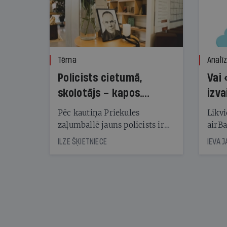
Tēma
Analī
Policists cietumā,
Vai 
skolotājs – kapos.
izva
Reibuma cena Priekulē
Pēc kautiņa Priekules
Likvi
zaļumballē jauns policists ir
airBa
nonācis cietumā, bet
oblig
ILZE ŠĶIETNIECE
IEVA 
cienījams pedagogs — kapos.
šone
Tik traģiska ir izrādījusies
lemša
divu promiļu reibuma cena
draud
sama
kas j
pirm
augus