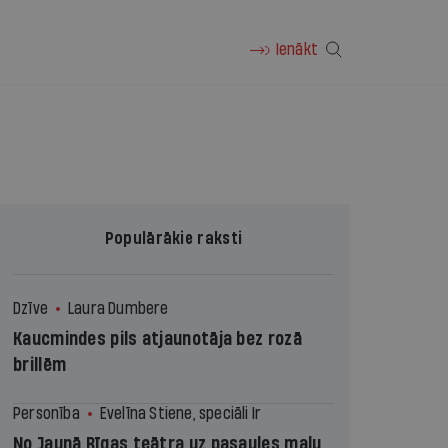
Ienākt
Populārākie raksti
Dzīve
Laura Dumbere
Kaucmindes pils atjaunotāja bez rozā
brillēm
Personība
Evelīna Stiene, speciāli Ir
No Jaunā Rīgas teātra uz pasaules malu