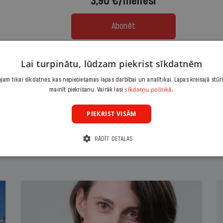
3,90 €/mēnesī
Abonēt
Citas abonēšanas iespējas meklē šeit
Lai turpinātu, lūdzam piekrist sīkdatnēm
am tikai sīkdatnes, kas nepieciešamas lapas darbībai un analītikai. Lapas kreisajā stūr
sīkdatņu politikā.
mainīt piekrišanu. Vairāk lasi
PIEKRIST VISĀM
RĀDĪT DETAĻAS