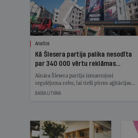
Analīze
Kā Šlesera partija palika nesodīta
par 340 000 vērtu reklāmas
kampaņu
Aināra Šlesera partija izmantojusi
regulējuma robu, lai tieši pirms aģitācijas
starta izreklamētos par summu, kas
BAIBA LITVINA
pārsniedz trešdaļu no likumīgi atļautajiem
kampaņas tēriņiem. KNAB pārkāpumus
nekonstatē