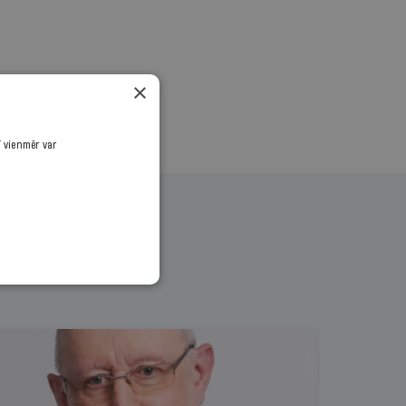
×
ī vienmēr var