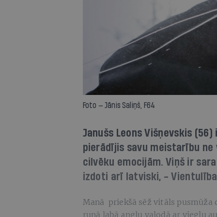
Foto — Jānis Saliņš, F64
Janušs Leons Višņevskis (56) i
pierādījis savu meistarību ne 
cilvēku emocijām. Viņš ir sara
izdoti arī latviski, - Vientulī
Manā priekšā sēž vitāls pusmūža 
runā labā angļu valodā ar vieglu 