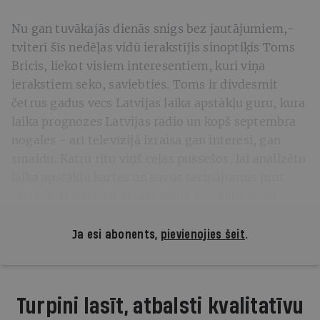
Nu gan tuvākajās dienās snigs bez jautājumiem,-
tviterī šīs nedēļas vidū ierakstījis sinoptiķis Toms
Bricis, liekot visiem interesentiem, kuri viņa
ierakstiem seko, saviebties. Toms ir divdesmit
četrus gadus vecs Latvijas laika apstākļu guru, kura
laika prognozes Latvijas radio un kopš septembra
nogales - arī televīzijā izraisa gan interesi, gan
smaidu. Katru rītu viņš ceļas pussešos, lai analizētu
laika apstākļu kartes un savus secinājumus prot
aizraujoši izklāstīt klausītājiem un skatītājiem.
Ja esi abonents,
pievienojies šeit
.
Turpini lasīt, atbalsti kvalitatīvu