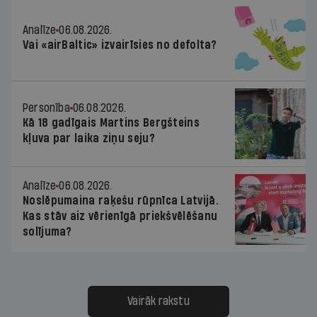
Analīze
06.08.2026.
Vai «airBaltic» izvairīsies no defolta?
Personība
06.08.2026.
Kā 18 gadīgais Martins Bergšteins
kļuva par laika ziņu seju?
Analīze
06.08.2026.
Noslēpumaina raķešu rūpnīca Latvijā.
Kas stāv aiz vērienīgā priekšvēlēšanu
solījuma?
Vairāk rakstu