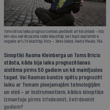
Toms Bricis laika prognozi cenšas piedāvāt arī kā izklaidi — līdz
šim viņu vairāk pazina radio klausītāji, bet kopš septembra
nogales arī LTV skatītāji. Foto — Jānis Saliņš, Raitis Plauks, F64
Sinoptiķi Rasma Kleinberga un Toms Bricis
stāsta, kāda bija laika prognozēšanas
sistēma pirms 50 gadiem un kā mainījusies
tagad. Vai Rasmas kundze spētu prognozēt
laiku ar Tomam pieejamajām tehnoloģijām
un viņš - ar instrumentiem, kādus sinoptiķe
izmantoja pirms trīsdesmit, četrdesmit
gadiem?