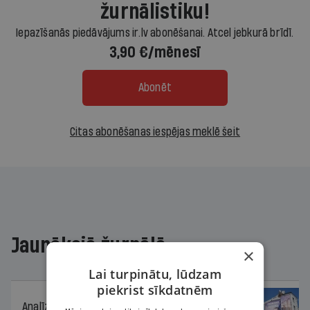
žurnālistiku!
Iepazīšanās piedāvājums ir.lv abonēšanai. Atcel jebkurā brīdī.
3,90 €/mēnesī
Abonēt
Citas abonēšanas iespējas meklē šeit
Jaunākajā žurnālā
×
Lai turpinātu, lūdzam
piekrist sīkdatnēm
Analīze
06.08.2026.