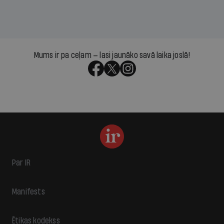
Mums ir pa ceļam — lasi jaunāko savā laika joslā!
Par IR
Manifests
Ētikas kodekss