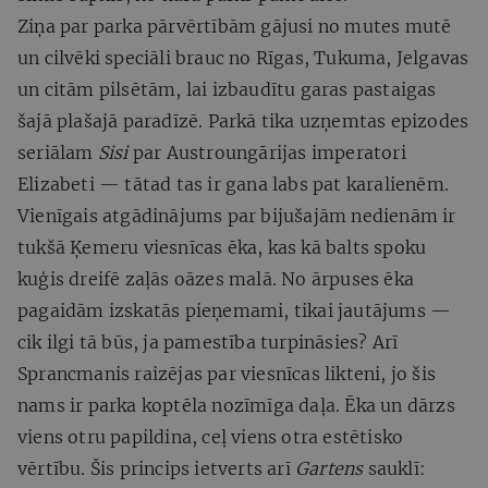
Ziņa par parka pārvērtībām gājusi no mutes mutē
un cilvēki speciāli brauc no Rīgas, Tukuma, Jelgavas
un citām pilsētām, lai izbaudītu garas pastaigas
šajā plašajā paradīzē. Parkā tika uzņemtas epizodes
seriālam
Sisi
par Austroungārijas imperatori
Elizabeti — tātad tas ir gana labs pat karalienēm.
Vienīgais atgādinājums par bijušajām nedienām ir
tukšā Ķemeru viesnīcas ēka, kas kā balts spoku
kuģis dreifē zaļās oāzes malā. No ārpuses ēka
pagaidām izskatās pieņemami, tikai jautājums —
cik ilgi tā būs, ja pamestība turpināsies? Arī
Sprancmanis raizējas par viesnīcas likteni, jo šis
nams ir parka koptēla nozīmīga daļa. Ēka un dārzs
viens otru papildina, ceļ viens otra estētisko
vērtību. Šis princips ietverts arī
Gartens
sauklī: