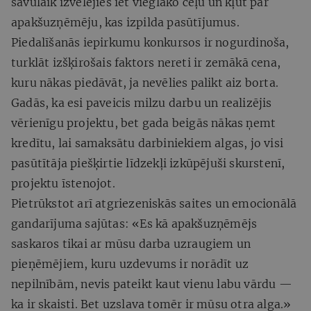
savulaik izvēlējies iet vieglāko ceļu un kļūt par
apakšuzņēmēju, kas izpilda pasūtījumus.
Piedalīšanās iepirkumu konkursos ir nogurdinoša,
turklāt izšķirošais faktors nereti ir zemākā cena,
kuru nākas piedāvāt, ja nevēlies palikt aiz borta.
Gadās, ka esi paveicis milzu darbu un realizējis
vērienīgu projektu, bet gada beigās nākas ņemt
kredītu, lai samaksātu darbiniekiem algas, jo visi
pasūtītāja piešķirtie līdzekļi izkūpējuši skurstenī,
projektu īstenojot.
Pietrūkstot arī atgriezeniskās saites un emocionālā
gandarījuma sajūtas: «Es kā apakšuzņēmējs
saskaros tikai ar mūsu darba uzraugiem un
pieņēmējiem, kuru uzdevums ir norādīt uz
nepilnībām, nevis pateikt kaut vienu labu vārdu —
ka ir skaisti. Bet uzslava tomēr ir mūsu otra alga.»