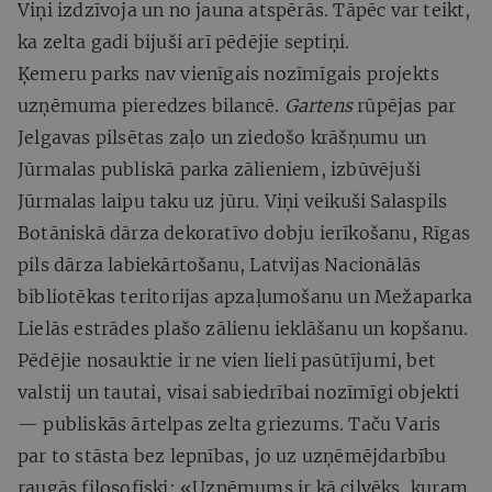
Viņi izdzīvoja un no jauna atspērās. Tāpēc var teikt,
ka zelta gadi bijuši arī pēdējie septiņi.
Ķemeru parks nav vienīgais nozīmīgais projekts
uzņēmuma pieredzes bilancē.
Gartens
rūpējas par
Jelgavas pilsētas zaļo un ziedošo krāšņumu un
Jūrmalas publiskā parka zālieniem, izbūvējuši
Jūrmalas laipu taku uz jūru. Viņi veikuši Salaspils
Botāniskā dārza dekoratīvo dobju ierīkošanu, Rīgas
pils dārza labiekārtošanu, Latvijas Nacionālās
bibliotēkas teritorijas apzaļumošanu un Mežaparka
Lielās estrādes plašo zālienu ieklāšanu un kopšanu.
Pēdējie nosauktie ir ne vien lieli pasūtījumi, bet
valstij un tautai, visai sabiedrībai nozīmīgi objekti
— publiskās ārtelpas zelta griezums. Taču Varis
par to stāsta bez lepnības, jo uz uzņēmējdarbību
raugās filosofiski: «Uzņēmums ir kā cilvēks, kuram