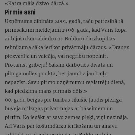
«Katra māja dzīvo dārzā.»
Pirmie asni
Uzņēmums dibināts 2001. gadā, taču patiesībā tā
pirmsākumi meklējami 1996. gadā, kad Varis kopā
ar bijušo kursabiedru no Bulduru dārzkopības
tehnikuma sāka ierīkot privātmāju dārzus. «Draugs
piezvanīja un vaicāja, vai negribu nopelnīt.
Protams, gribēju! Sākām darboties divatā un
pilnīgā nulles punktā, bet jaunība jau baiļu
nepazīst. Savu pirmo uzņēmumu reģistrēju dienā,
kad piedzima mans pirmais dēls.»
90. gadu beigās pie turības tikušie ļaudis pierīgā
būvēja milzīgas privātmājas ar baseiniem un
pirtīm. Ko iesākt ar savu zemes pleķi, viņi nezināja.
Arī Varis par košumdārzu ierīkošanu un ainavu
arhitektūru daudz nezināja, jo Bulduros bija