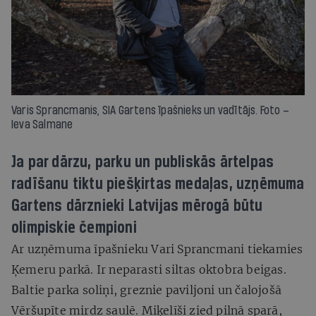
Varis Sprancmanis, SIA Gartens īpašnieks un vadītājs. Foto –
Ieva Salmane
Ja par dārzu, parku un publiskās ārtelpas
radīšanu tiktu piešķirtas medaļas, uzņēmuma
Gartens dārznieki Latvijas mērogā būtu
olimpiskie čempioni
Ar uzņēmuma īpašnieku Vari Sprancmani tiekamies
Ķemeru parkā. Ir neparasti siltas oktobra beigas.
Baltie parka soliņi, greznie paviljoni un čalojošā
Vēršupīte mirdz saulē. Miķelīši zied pilnā sparā,