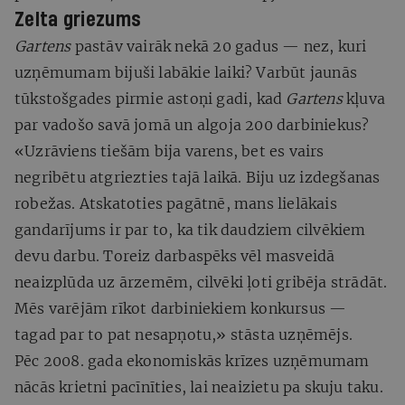
Zelta griezums
Gartens
pastāv vairāk nekā 20 gadus — nez, kuri
uzņēmumam bijuši labākie laiki? Varbūt jaunās
tūkstošgades pirmie astoņi gadi, kad
Gartens
kļuva
par vadošo savā jomā un algoja 200 darbiniekus?
«Uzrāviens tiešām bija varens, bet es vairs
negribētu atgriezties tajā laikā. Biju uz izdegšanas
robežas. Atskatoties pagātnē, mans lielākais
gandarījums ir par to, ka tik daudziem cilvēkiem
devu darbu. Toreiz darbaspēks vēl masveidā
neaizplūda uz ārzemēm, cilvēki ļoti gribēja strādāt.
Mēs varējām rīkot darbiniekiem konkursus —
tagad par to pat nesapņotu,» stāsta uzņēmējs.
Pēc 2008. gada ekonomiskās krīzes uzņēmumam
nācās krietni pacīnīties, lai neaizietu pa skuju taku.