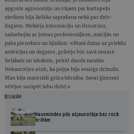
apguvis agronomiju un viņam par kartupeļu
ziediem bija lielāka saprašana nekā par dzīv-
žogiem. Meklēja informāciju un literatūru,
sadarbojās ar jomas profesionāļiem, mācījās no
paša pieredzes un kļūdām: «Mani dzina uz priekšu
ambīcijas un degsme, gribēju būt savā nozarē
lielākais un labākais, pelnīt daudz naudas.
Nekautrējos atzīt, ka peļņa bija svarīgs dzinulis.
Man bija materiāli grūta bērnība. Savai ģimenei
vēlējos sarūpēt labu dzīvi.»
IESAKĀM
Kaucmindes pils atjaunotāja bez rozā
brillēm