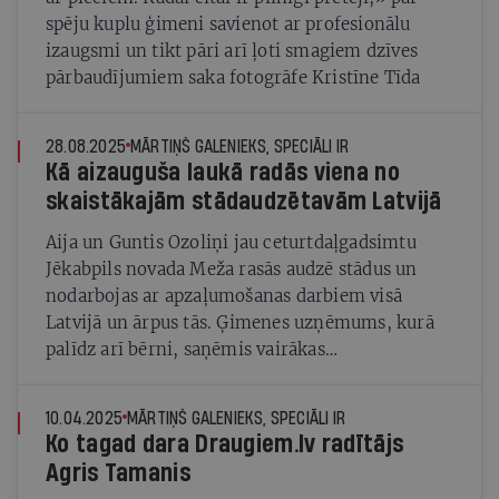
spēju kuplu ģimeni savienot ar profesionālu
izaugsmi un tikt pāri arī ļoti smagiem dzīves
pārbaudījumiem saka fotogrāfe Kristīne Tīda
28.08.2025
MĀRTIŅŠ GALENIEKS, SPECIĀLI IR
Kā aizauguša laukā radās viena no
skaistākajām stādaudzētavām Latvijā
Aija un Guntis Ozoliņi jau ceturtdaļgadsimtu
Jēkabpils novada Meža rasās audzē stādus un
nodarbojas ar apzaļumošanas darbiem visā
Latvijā un ārpus tās. Ģimenes uzņēmums, kurā
palīdz arī bērni, saņēmis vairākas
uzņēmējdarbības balvas
10.04.2025
MĀRTIŅŠ GALENIEKS, SPECIĀLI IR
Ko tagad dara Draugiem.lv radītājs
Agris Tamanis