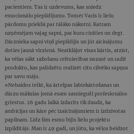
pacientiem. Tas ir uzdevums, kas sniedz
emocionālu piepildījumu. Tomēr Varis ir lielu
pārdomu priekšā par tālāko nākotni. Katram
uzņēmējam vajag sapni, par kuru cīnīties un degt.
Dārznieka sapni viņš piepildījis un jūt aicinājumu
doties jaunā virzienā. Neatklājot visas kārtis, atzīst,
ka vēlas sākt ražošanu celtniecības nozarē un radīt
produktu, kas palīdzētu realizēt citu cilvēku sapņus
par savu māju.
«Nebaidos teikt, ka ārtelpas labiekārtošanas un
dārzu mākslas jomā esam sasnieguši profesionālos
griestus. 26 gadu laikā izdarīts tik daudz, ka
ambīcijas un kāre pēc izaicinājumiem ir izdzīvotas
papilnam. Līdz šim esmu bijis lielu projektu
izpildītājs. Man ir 49 gadi, un jūtu, ka vēlos beidzot