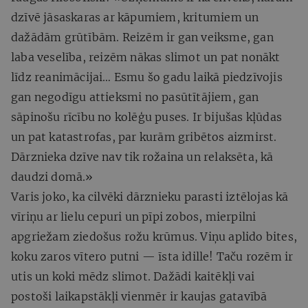
dzīvē jāsaskaras ar kāpumiem, kritumiem un
dažādām grūtībām. Reizēm ir gan veiksme, gan
laba veselība, reizēm nākas slimot un pat nonākt
līdz reanimācijai… Esmu šo gadu laikā piedzīvojis
gan negodīgu attieksmi no pasūtītājiem, gan
sāpinošu rīcību no kolēģu puses. Ir bijušas kļūdas
un pat katastrofas, par kurām gribētos aizmirst.
Dārznieka dzīve nav tik rožaina un relaksēta, kā
daudzi domā.»
Varis joko, ka cilvēki dārznieku parasti iztēlojas kā
vīriņu ar lielu cepuri un pīpi zobos, mierpilni
apgriežam ziedošus rožu krūmus. Viņu aplido bites,
koku zaros vītero putni — īsta idille! Taču rozēm ir
utis un koki mēdz slimot. Dažādi kaitēkļi vai
postoši laikapstākļi vienmēr ir kaujas gatavībā