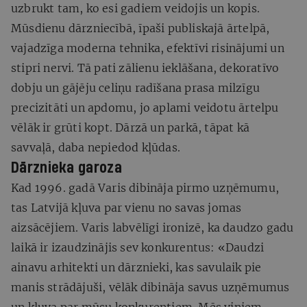
uzbrukt tam, ko esi gadiem veidojis un kopis.
Mūsdienu dārzniecībā, īpaši publiskajā ārtelpā,
vajadzīga moderna tehnika, efektīvi risinājumi un
stipri nervi. Tā pati zālienu ieklāšana, dekoratīvo
dobju un gājēju celiņu radīšana prasa milzīgu
precizitāti un apdomu, jo aplami veidotu ārtelpu
vēlāk ir grūti kopt. Dārzā un parkā, tāpat kā
savvaļā, daba nepiedod kļūdas.
Dārznieka garoza
Kad 1996. gadā Varis dibināja pirmo uzņēmumu,
tas Latvijā kļuva par vienu no savas jomas
aizsācējiem. Varis labvēlīgi ironizē, ka daudzo gadu
laikā ir izaudzinājis sev konkurentus: «Daudzi
ainavu arhitekti un dārznieki, kas savulaik pie
manis strādājuši, vēlāk dibināja savus uzņēmumus
un kļuva par mūsu konkurentiem. Mēs viņiem