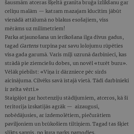
šausmām atceras šķeltā granīta bruģa izlikšanu gar
celiņu malām — katram mazajam klucītim jābūt
vienādā attālumā no blakus esošajiem, viss
mērāms uz milimetriem!
Parka atjaunošana un ierīkošana ilga divus gadus,
tagad
Gartens
turpina par savu lolojumu rūpēties
visa gada garumā. Varis mīļi uzrunā darbinieci, kas
strādā pie ziemciešu dobes, un novēl «turēt buru».
Vēlāk piebilst: «Viņa ir dārzniece pēc sirds
aicinājuma. Cilvēks savā īstajā vietā. Tādi darbinieki
ir zelta vērti.»
Staigājot gar hortenziju stādījumiem, atceros, kā šī
teritorija izskatījās agrāk — aizaugusi,
nobēdājusies, ar izdemolētiem, piečurātiem
paviljoniem un brūkošiem tiltiņiem. Tagad tas šķiet
slikts sapnis, no kura parks pamodies.