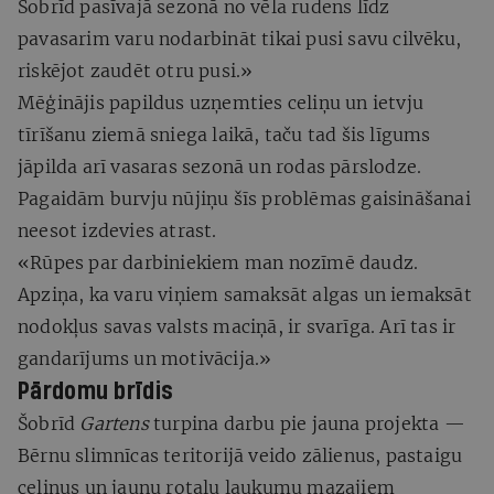
Šobrīd pasīvajā sezonā no vēla rudens līdz
pavasarim varu nodarbināt tikai pusi savu cilvēku,
riskējot zaudēt otru pusi.»
Mēģinājis papildus uzņemties celiņu un ietvju
tīrīšanu ziemā sniega laikā, taču tad šis līgums
jāpilda arī vasaras sezonā un rodas pārslodze.
Pagaidām burvju nūjiņu šīs problēmas gaisināšanai
neesot izdevies atrast.
«Rūpes par darbiniekiem man nozīmē daudz.
Apziņa, ka varu viņiem samaksāt algas un iemaksāt
nodokļus savas valsts maciņā, ir svarīga. Arī tas ir
gandarījums un motivācija.»
Pārdomu brīdis
Šobrīd
Gartens
turpina darbu pie jauna projekta —
Bērnu slimnīcas teritorijā veido zālienus, pastaigu
celiņus un jaunu rotaļu laukumu mazajiem