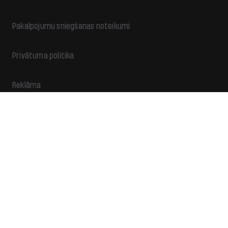
Pakalpojumu sniegšanas noteikumi
Privātuma politika
Reklāma
Ziedo
Kontakti
Piekļūstamība
Sadarbība