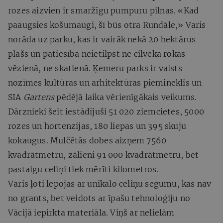
rozes aizvien ir smaržīgu pumpuru pilnas. «Kad
paaugsies košumaugi, šī būs otra Rundāle,» Varis
norāda uz parku, kas ir vairāk nekā 20 hektārus
plašs un patiesībā neietilpst ne cilvēka rokas
vēzienā, ne skatienā. Ķemeru parks ir valsts
nozīmes kultūras un arhitektūras piemineklis un
SIA
Gartens
pēdējā laika vērienīgākais veikums.
Dārznieki šeit iestādījuši 51 020 ziemcietes, 5000
rozes un hortenzijas, 180 liepas un 395 skuju
kokaugus. Mulčētās dobes aizņem 7560
kvadrātmetru, zālieni 91 000 kvadrātmetru, bet
pastaigu celiņi tiek mērīti kilometros.
Varis ļoti lepojas ar unikālo celiņu segumu, kas nav
no grants, bet veidots ar īpašu tehnoloģiju no
Vācijā iepirkta materiāla. Viņš ar nelielām