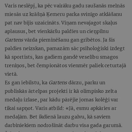
Varis neslēpj, ka pēc vairāku gadu raušanās melnās
miesās uz krāšņā Ķemeru parka svinīgo atklāšanu
pat nav bijis uzaicināts. Viņam nevajagot skaļus
aplausus, bet vienkāršu paldies un cieņpilnu
Gartens
vārda pieminēšanu gan gribētos. Ja šis
paldies neizskan, pamazām sāc psiholoģiski izdegt
kā sportists, kas gadiem gandē veselību smagos
treniņos, bet čempionātos vienmēr paliek ceturtajā
vietā.
Es gan iebilstu, ka
Gartens
dārzu, parku un
publiskās ārtelpas projekti ir kā olimpisko zelta
medaļu izlase, par kādu pārējie jomas kolēģi var
tikai sapņot. Varis atbild: «Jā, esmu apkāries ar
medaļām. Bet ikdienā lauzu galvu, kā saviem
darbiniekiem nodrošināt darbu visa gada garumā.