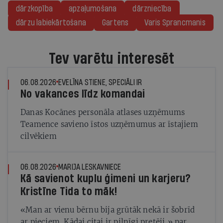
dārzkopība
apzaļumošana
dārzniecība
dārzu labiekārtošana
Gartens
Varis Sprancmanis
Tev varētu interesēt
06.08.2026
EVELĪNA STIENE, SPECIĀLI IR
No vakances līdz komandai
Danas Kocānes personāla atlases uzņēmums
Teamence savieno īstos uzņēmumus ar īstajiem
cilvēkiem
06.08.2026
MARIJA LESKAVNIECE
Kā savienot kuplu ģimeni un karjeru?
Kristīne Tida to māk!
«Man ar vienu bērnu bija grūtāk nekā ir šobrīd
ar pieciem. Kādai citai ir pilnīgi pretēji,» par