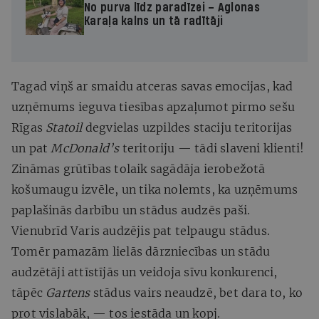
No purva līdz paradīzei – Aglonas
Karaļa kalns un tā radītāji
Tagad viņš ar smaidu atceras savas emocijas, kad
uzņēmums ieguva tiesības apzaļumot pirmo sešu
Rīgas
Statoil
degvielas uzpildes staciju teritorijas
un pat
McDonald’s
teritoriju — tādi slaveni klienti!
Zināmas grūtības tolaik sagādāja ierobežotā
košumaugu izvēle, un tika nolemts, ka uzņēmums
paplašinās darbību un stādus audzēs paši.
Vienubrīd Varis audzējis pat telpaugu stādus.
Tomēr pamazām lielās dārzniecības un stādu
audzētāji attīstījās un veidoja sīvu konkurenci,
tāpēc
Gartens
stādus vairs neaudzē, bet dara to, ko
prot vislabāk, — tos iestāda un kopj.