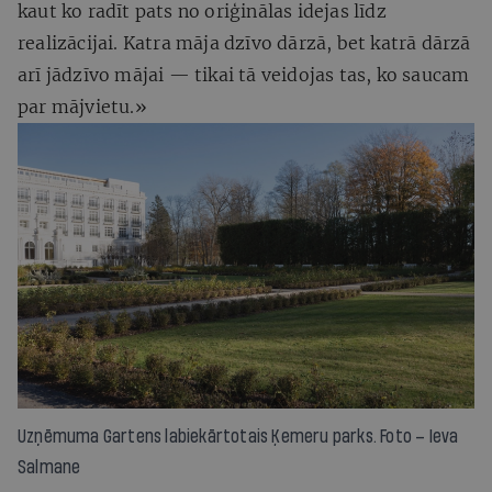
kaut ko radīt pats no oriģinālas idejas līdz
realizācijai. Katra māja dzīvo dārzā, bet katrā dārzā
arī jādzīvo mājai — tikai tā veidojas tas, ko saucam
par mājvietu.»
Uzņēmuma Gartens labiekārtotais Ķemeru parks. Foto – Ieva
Salmane