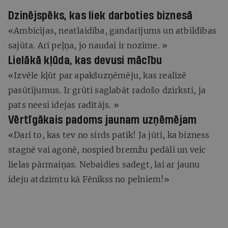
Dzinējspēks, kas liek darboties biznesā
«Ambīcijas, neatlaidība, gandarījums un atbildības
sajūta. Arī peļņa, jo naudai ir nozīme. »
Lielākā kļūda, kas devusi mācību
«Izvēle kļūt par apakšuzņēmēju, kas realizē
pasūtījumus. Ir grūti saglabāt radošo dzirksti, ja
pats neesi idejas radītājs. »
Vērtīgākais padoms jaunam uzņēmējam
«Dari to, kas tev no sirds patīk! Ja jūti, ka bizness
stagnē vai agonē, nospied bremžu pedāli un veic
lielas pārmaiņas. Nebaidies sadegt, lai ar jaunu
ideju atdzimtu kā Fēnikss no pelniem!»