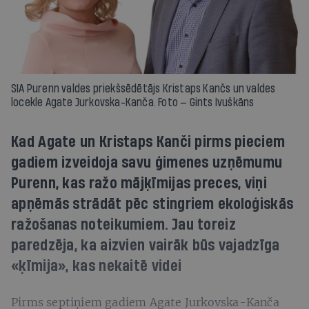
SIA Purenn valdes priekšsēdētājs Kristaps Kančs un valdes
locekle Agate Jurkovska-Kanča. Foto — Gints Ivuškāns
Kad Agate un Kristaps Kanči pirms pieciem
gadiem izveidoja savu ģimenes uzņēmumu
Purenn, kas ražo mājķīmijas preces, viņi
apņēmās strādāt pēc stingriem ekoloģiskās
ražošanas noteikumiem. Jau toreiz
paredzēja, ka aizvien vairāk būs vajadzīga
«ķīmija», kas nekaitē videi
Pirms septiņiem gadiem Agate Jurkovska-Kanča