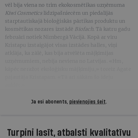
vēl bija viena no trim ekokosmētikas uzņēmuma
Kiwi Cosmetics
līdzīpašniecēm un piedalījās
starptautiskajā bioloģiskās pārtikas produktu un
kosmētikas nozares izstādē
Biofach
. Tā katru gadu
februārī notiek Nirnbergā Vācijā. Kopā ar vīru
Kristapu izstaigājot visas izstādes halles, viņi
atklāja, ka zālē, kas bija atvēlēta mājķīmijas
uzņēmumiem, nebija neviena no Latvijas. «Hm,
kāpēc neražot ekoloģisku mājķīmiju,» toreiz Agate
pajautāja Kristapam. «Tā arī sākām šo ideju
auklēt.»
Ja esi abonents,
pievienojies šeit
.
Turpini lasīt, atbalsti kvalitatīvu