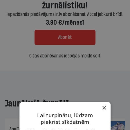
žurnālistiku!
Iepazīšanās piedāvājums ir.lv abonēšanai. Atcel jebkurā brīdī.
3,90 €/mēnesī
Abonēt
Citas abonēšanas iespējas meklē šeit
Jaunākajā žurnālā
×
Lai turpinātu, lūdzam
piekrist sīkdatnēm
Analīze
06.08.2026.