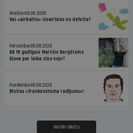
Analīze
06.08.2026.
Vai «airBaltic» izvairīsies no defolta?
Personība
06.08.2026.
Kā 18 gadīgais Martins Bergšteins
kļuva par laika ziņu seju?
Pusdienās
06.08.2026.
Bīsties «frankenšteina radījumu»!
Vairāk rakstu