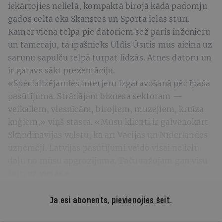
iekārtojies nelielā, kompaktā birojā kādā padomju
gados celtā ēkā Skanstes un Sporta ielas stūrī.
Kamēr vienā telpā pie datoriem sēž pāris inženieru
un tāmētāju, tā īpašnieks Uldis Ūsītis mūs aicina uz
sarunu sapulču telpā turpat līdzās. Atnes datoru un
ir gatavs sākt prezentāciju.
«Specializējamies interjeru izgatavošanā pēc īpaša
pasūtījuma. Strādājam biznesa sektoram —
veikaliem, viesnīcām, birojiem, muzejiem, kruīza
kuģiem,» viņš stāsta. «Mūsu klienti ir galvenokārt
Skandināvijas valstu, kā arī Vācijas un Nīderlandes
uzņēmēji. Latvijas pasūtījumi veido visai nelielu
daļu no mūsu apgrozījuma. Taču ražojam gan visu
šeit, uz vietas.»
Ja esi abonents,
pievienojies šeit
.