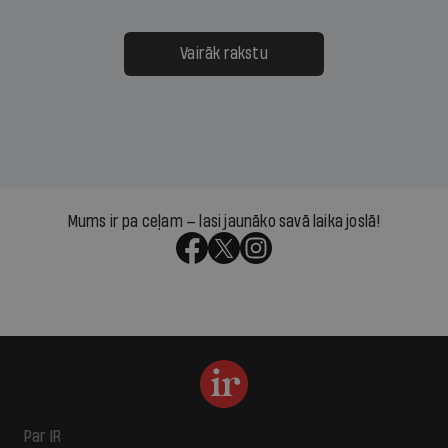
Vairāk rakstu
Mums ir pa ceļam — lasi jaunāko savā laika joslā!
Par IR