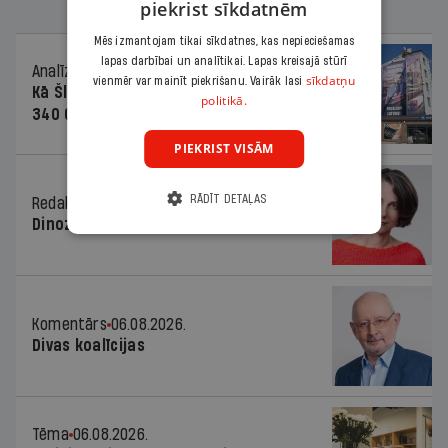
piekrist sīkdatnēm
Mēs izmantojam tikai sīkdatnes, kas nepieciešamas
lapas darbībai un analītikai. Lapas kreisajā stūrī
Analīze
06.08.2026.
sīkdatņu
vienmēr var mainīt piekrišanu. Vairāk lasi
Kā Šlesera partija palika nesodīta par
politikā.
340 000 vērtu reklāmas kampaņu
PIEKRIST VISĀM
RĀDĪT DETAĻAS
Redaktores sleja
06.08.2026.
Dinozaura triks
Komentārs
06.08.2026.
Divas koalīcijas
Tēma
06.08.2026.