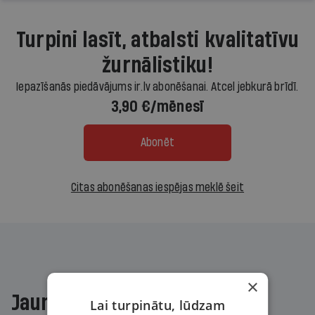
Turpini lasīt, atbalsti kvalitatīvu
žurnālistiku!
Iepazīšanās piedāvājums ir.lv abonēšanai. Atcel jebkurā brīdī.
3,90 €/mēnesī
Abonēt
Citas abonēšanas iespējas meklē šeit
×
Jaunākajā žurnālā
Lai turpinātu, lūdzam