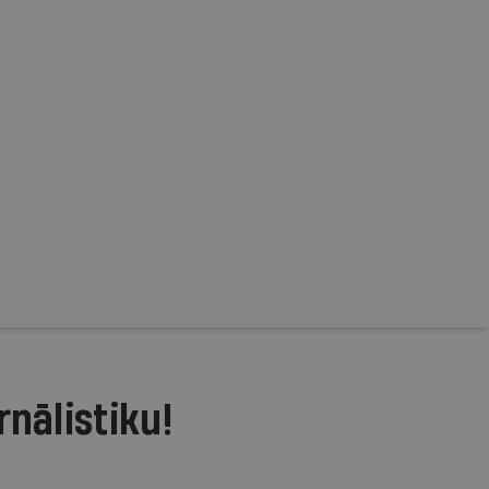
rnālistiku!
.