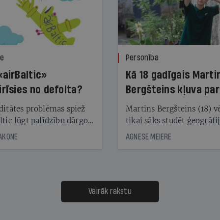
ze
Personība
«airBaltic»
Kā 18 gadīgais Marti
irīsies no defolta?
Bergšteins kļuva par
laika ziņu seju?
ditātes problēmas spiež
Martins Bergšteins (18) v
ltic lūgt palīdzību dārgo
tikai sāks studēt ģeogrāfi
āciju turētājiem, taču
bet viņa sacītajam jau uzt
JAKONE
AGNESE MEIERE
dēļ nebija kvoruma
tūkstošiem laika ziņu ska
nai. Vai lidsabiedrībai
Latvijā. Aiz dažām minū
 defolts, ja tā nespēs
televīzijas ēterā ir 11 gadi
ksāt augstos procentus,
uzcītīga darba, mammas
āpārskaita jau trīs dienas
atbalsts un drosme turpi
Vairāk rakstu
s nākamās sapulces
meteovērojumus arī tad, 
ta vidū?
šķiet, ka tie nevienam na