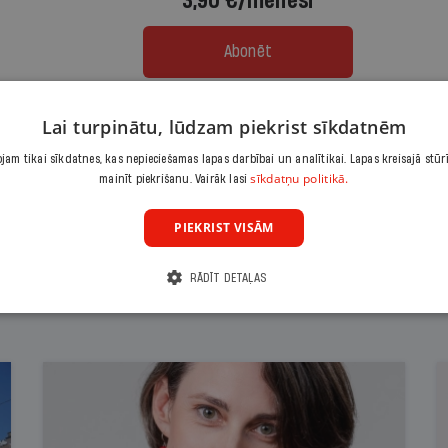
3,90 €/mēnesī
Abonēt
Citas abonēšanas iespējas meklē šeit
Lai turpinātu, lūdzam piekrist sīkdatnēm
am tikai sīkdatnes, kas nepieciešamas lapas darbībai un analītikai. Lapas kreisajā stūr
sīkdatņu politikā.
mainīt piekrišanu. Vairāk lasi
PIEKRIST VISĀM
RĀDĪT DETAĻAS