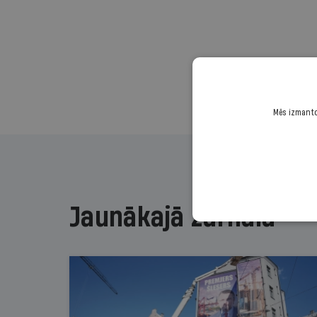
Mēs izmantoj
Jaunākajā žurnālā