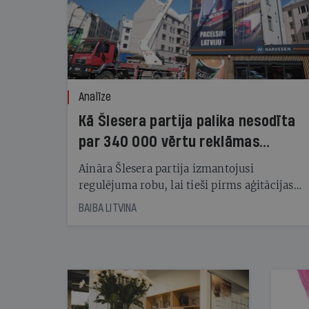
Analīze
Kā Šlesera partija palika nesodīta
par 340 000 vērtu reklāmas
kampaņu
Aināra Šlesera partija izmantojusi
regulējuma robu, lai tieši pirms aģitācijas
starta izreklamētos par summu, kas
BAIBA LITVINA
pārsniedz trešdaļu no likumīgi atļautajiem
kampaņas tēriņiem. KNAB pārkāpumus
nekonstatē