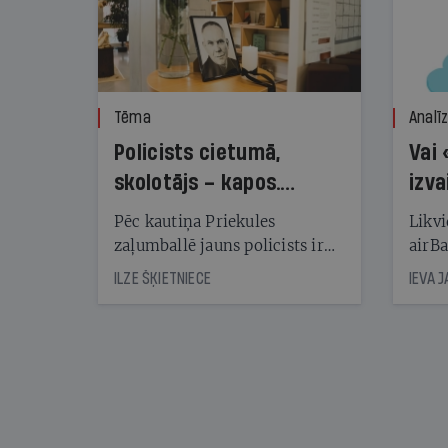
Tēma
Analī
Policists cietumā,
Vai 
skolotājs – kapos.
izva
Reibuma cena Priekulē
Pēc kautiņa Priekules
Likvi
zaļumballē jauns policists ir
airBa
nonācis cietumā, bet
oblig
ILZE ŠĶIETNIECE
IEVA 
cienījams pedagogs — kapos.
šone
Tik traģiska ir izrādījusies
lemša
divu promiļu reibuma cena
draud
sama
kas j
pirm
augus