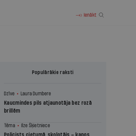
Ienākt
Populārākie raksti
Dzīve
Laura Dumbere
Kaucmindes pils atjaunotāja bez rozā
brillēm
Tēma
Ilze Šķietniece
Policists cietumā, skolotājs – kapos.