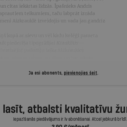
 un citas iekārtas līdzās. Īpašnieks Andris
 aprautiem teikumiem, taču labprāt izrāda
ni Aizkrauklē izveidojis un vada jau gandrīz
iņš kopā ar sievu un vēl kādu kolēģi pameta
aik piederēja tipogrāfijai
Krauklītis
—
ivatizējot padomju laika Aizkraukles
esu, pirmās telpas atraduši turpat līdzās.
Ja esi abonents,
pievienojies šeit
.
 lasīt, atbalsti kvalitatīvu žu
Iepazīšanās piedāvājums ir.lv abonēšanai. Atcel jebkurā brīdī