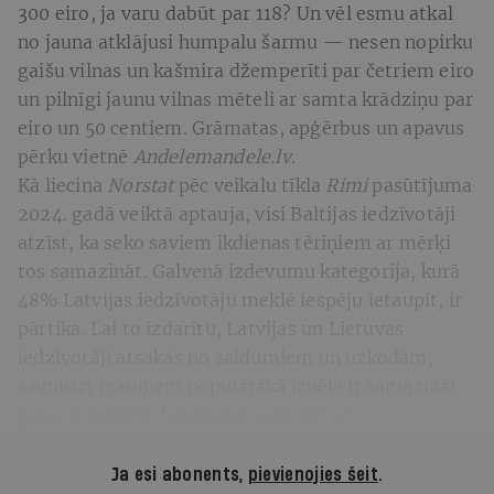
300 eiro, ja varu dabūt par 118? Un vēl esmu atkal
no jauna atklājusi humpalu šarmu — nesen nopirku
gaišu vilnas un kašmira džemperīti par četriem eiro
un pilnīgi jaunu vilnas mēteli ar samta krādziņu par
eiro un 50 centiem. Grāmatas, apģērbus un apavus
pērku vietnē
Andelemandele.lv
.
Kā liecina
Norstat
pēc veikalu tīkla
Rimi
pasūtījuma
2024. gadā veiktā aptauja, visi Baltijas iedzīvotāji
atzīst, ka seko saviem ikdienas tēriņiem ar mērķi
tos samazināt. Galvenā izdevumu kategorija, kurā
48% Latvijas iedzīvotāju meklē iespēju ietaupīt, ir
pārtika. Lai to izdarītu, Latvijas un Lietuvas
iedzīvotāji atsakās no saldumiem un uzkodām,
savukārt igauņiem populārākā izvēle ir samazināt
gaļas produktu daudzumu savā uzturā.
Ja esi abonents,
pievienojies šeit
.