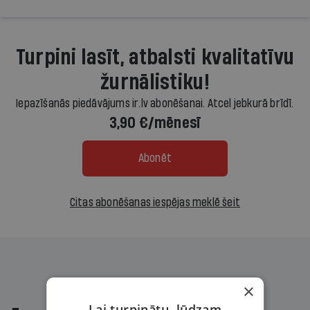
Turpini lasīt, atbalsti kvalitatīvu
žurnālistiku!
Iepazīšanās piedāvājums ir.lv abonēšanai. Atcel jebkurā brīdī.
3,90 €/mēnesī
Abonēt
Citas abonēšanas iespējas meklē šeit
×
Lai turpinātu, lūdzam