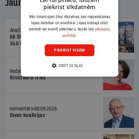
Jaunākajā žurnālā
piekrist sīkdatnēm
Mēs izmantojam tikai sīkdatnes, kas nepieciešamas
lapas darbībai un analītikai. Lapas kreisajā stūrī
sīkdatņu
vienmēr var mainīt piekrišanu. Vairāk lasi
Analīze
06.08.2026.
politikā.
Kā Šlesera partija palika nesodīta par
340 000 vērtu reklāmas kampaņu
PIEKRIST VISĀM
RĀDĪT DETAĻAS
Redaktores sleja
06.08.2026.
Dinozaura triks
Komentārs
06.08.2026.
Divas koalīcijas