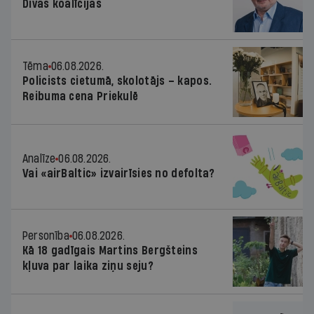
Divas koalīcijas
Tēma
06.08.2026.
Policists cietumā, skolotājs – kapos.
Reibuma cena Priekulē
Analīze
06.08.2026.
Vai «airBaltic» izvairīsies no defolta?
Personība
06.08.2026.
Kā 18 gadīgais Martins Bergšteins
kļuva par laika ziņu seju?