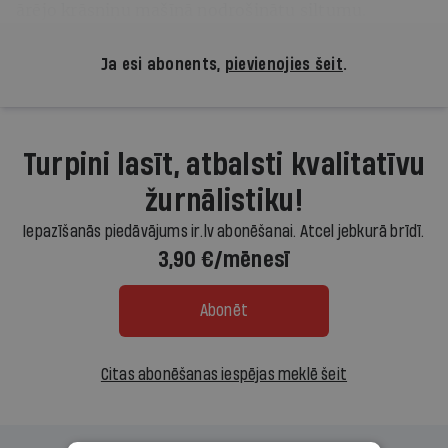
ārējo krāsniņu mašīnā nodrošinātu siltumu.
Ja esi abonents,
pievienojies šeit
.
Turpini lasīt, atbalsti kvalitatīvu
žurnālistiku!
Iepazīšanās piedāvājums ir.lv abonēšanai. Atcel jebkurā brīdī.
3,90 €/mēnesī
Abonēt
Citas abonēšanas iespējas meklē šeit