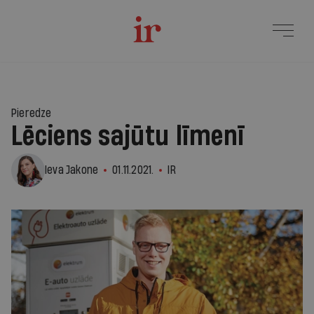
Pieredze
Lēciens sajūtu līmenī
Ieva Jakone
01.11.2021.
IR