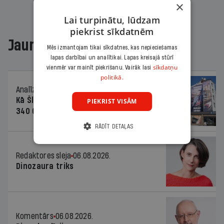
×
Lai turpinātu, lūdzam
piekrist sīkdatnēm
Jaunākajā žurnālā
Mēs izmantojam tikai sīkdatnes, kas nepieciešamas
lapas darbībai un analītikai. Lapas kreisajā stūrī
sīkdatņu
vienmēr var mainīt piekrišanu. Vairāk lasi
politikā.
Analīze
06.08.2026.
Kā Šlesera partija palika nesodīta par
PIEKRIST VISĀM
340 000 vērtu reklāmas kampaņu
RĀDĪT DETAĻAS
Redaktores sleja
06.08.2026.
Dinozaura triks
Komentārs
06.08.2026.