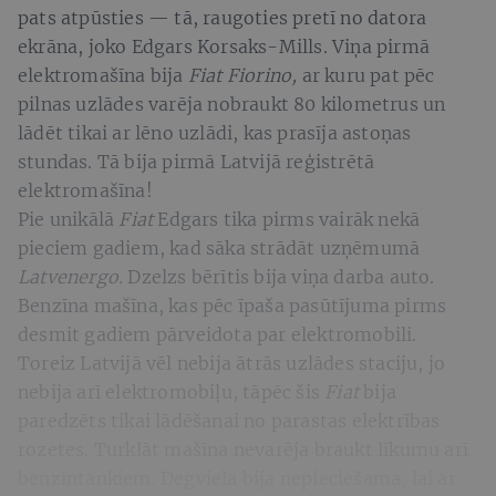
pats atpūsties — tā, raugoties pretī no datora
ekrāna, joko Edgars Korsaks-Mills. Viņa pirmā
elektromašīna bija
Fiat Fiorino,
ar kuru pat pēc
pilnas uzlādes varēja nobraukt 80 kilometrus un
lādēt tikai ar lēno uzlādi, kas prasīja astoņas
stundas. Tā bija pirmā Latvijā reģistrētā
elektromašīna!
Pie unikālā
Fiat
Edgars tika pirms vairāk nekā
pieciem gadiem, kad sāka strādāt uzņēmumā
Latvenergo.
Dzelzs bērītis bija viņa darba auto.
Benzīna mašīna, kas pēc īpaša pasūtījuma pirms
desmit gadiem pārveidota par elektromobili.
Toreiz Latvijā vēl nebija ātrās uzlādes staciju, jo
nebija arī elektromobiļu, tāpēc šis
Fiat
bija
paredzēts tikai lādēšanai no parastas elektrības
rozetes. Turklāt mašīna nevarēja braukt līkumu arī
benzīntankiem. Degviela bija nepieciešama, lai ar