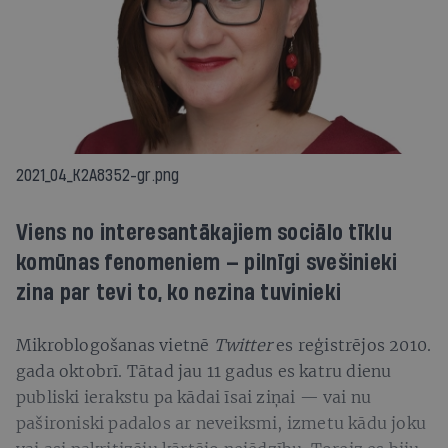
2021_04_K2A8352-gr.png
Viens no interesantākajiem sociālo tīklu
komūnas fenomeniem — pilnīgi svešinieki
zina par tevi to, ko nezina tuvinieki
Mikroblogošanas vietnē
Twitter
es reģistrējos 2010.
gada oktobrī. Tātad jau 11 gadus es katru dienu
publiski ierakstu pa kādai īsai ziņai — vai nu
pašironiski padalos ar neveiksmi, izmetu kādu joku