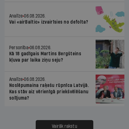
Analīze
06.08.2026.
Vai «airBaltic» izvairīsies no defolta?
Personība
06.08.2026.
Kā 18 gadīgais Martins Bergšteins
kļuva par laika ziņu seju?
Analīze
06.08.2026.
Noslēpumaina raķešu rūpnīca Latvijā.
Kas stāv aiz vērienīgā priekšvēlēšanu
solījuma?
Vairāk rakstu