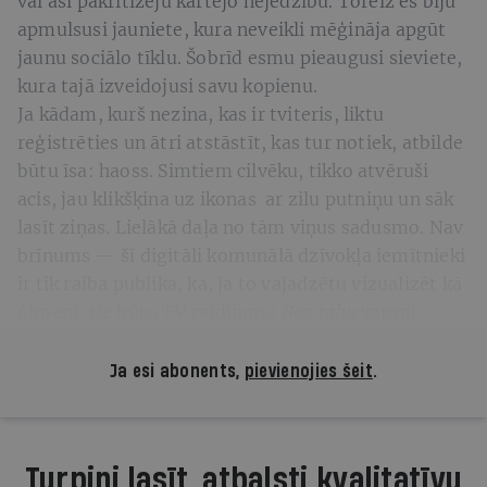
vai asi pakritizēju kārtējo nejēdzību. Toreiz es biju
apmulsusi jauniete, kura neveikli mēģināja apgūt
jaunu sociālo tīklu. Šobrīd esmu pieaugusi sieviete,
kura tajā izveidojusi savu kopienu.
Ja kādam, kurš nezina, kas ir tviteris, liktu
reģistrēties un ātri atstāstīt, kas tur notiek, atbilde
būtu īsa: haoss. Simtiem cilvēku, tikko atvēruši
acis, jau klikšķina uz ikonas ar zilu putniņu un sāk
lasīt ziņas. Lielākā daļa no tām viņus sadusmo. Nav
brīnums — šī digitāli komunālā dzīvokļa iemītnieki
ir tik raiba publika, ka, ja to vajadzētu vizualizēt kā
ģimeni, tie būtu TV raidījuma
Bez tabu
varoņi.
Ja esi abonents,
pievienojies šeit
.
Turpini lasīt, atbalsti kvalitatīvu