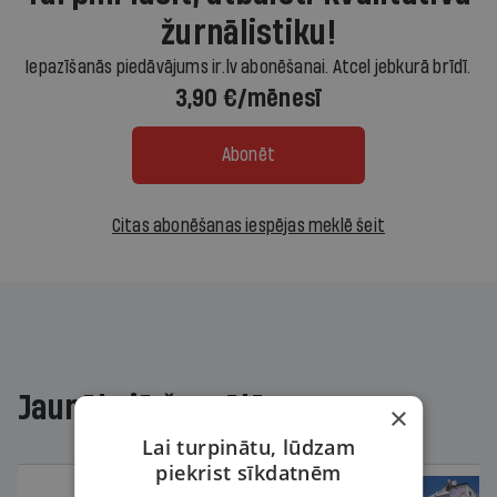
žurnālistiku!
Iepazīšanās piedāvājums ir.lv abonēšanai. Atcel jebkurā brīdī.
3,90 €/mēnesī
Abonēt
Citas abonēšanas iespējas meklē šeit
Jaunākajā žurnālā
×
Lai turpinātu, lūdzam
piekrist sīkdatnēm