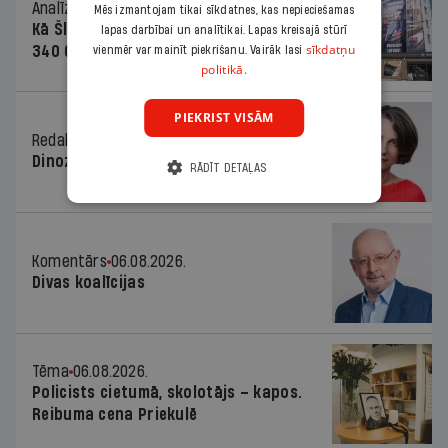
Analīze
06.08.2026.
Mēs izmantojam tikai sīkdatnes, kas nepieciešamas
Kā Šlesera partija palika nesodīta par
lapas darbībai un analītikai. Lapas kreisajā stūrī
sīkdatņu
340 000 vērtu reklāmas kampaņu
vienmēr var mainīt piekrišanu. Vairāk lasi
politikā.
PIEKRIST VISĀM
Redaktores sleja
06.08.2026.
Dinozaura triks
RĀDĪT DETAĻAS
Komentārs
06.08.2026.
Divas koalīcijas
Tēma
06.08.2026.
Policists cietumā, skolotājs – kapos.
Reibuma cena Priekulē