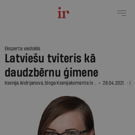
Eksperta viedoklis
Latviešu tviteris kā
daudzbērnu ģimene
Ksenija Andrijanova, bloga Ksenijakomente.lv autore, uztura speciāliste, @and_kse
26.04.2021.
IR